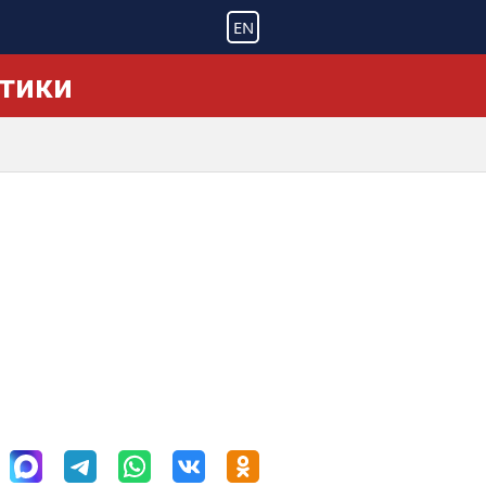
EN
ктики