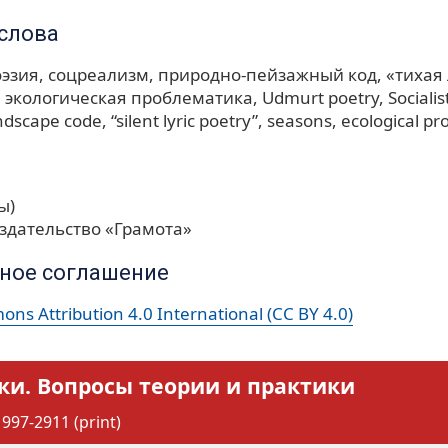
слова
оэзия
соцреализм
природно-пейзажный код
«тихая
экологическая проблематика
Udmurt poetry
Sociali
ndscape code
“silent lyric poetry”
seasons
ecological p
ы)
здательство «Грамота»
ное соглашение
ns Attribution 4.0 International (CC BY 4.0)
ки. Вопросы теории и практики
997-2911 (print)