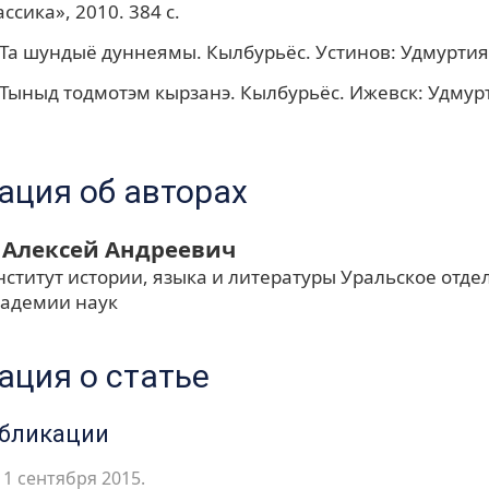
ссика», 2010. 384 с.
 Та шундыё дуннеямы. Кылбурьёс. Устинов: Удмуртия, 
 Тыныд тодмотэм кырзанэ. Кылбурьёс. Ижевск: Удмурт
ция об авторах
 Алексей Андреевич
ститут истории, языка и литературы Уральское отде
кадемии наук
ция о статье
убликации
1 сентября 2015.