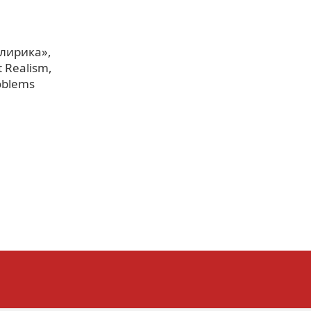
 лирика»
st Realism
roblems