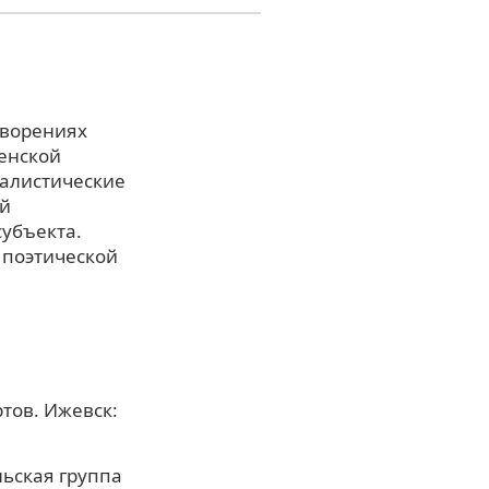
творениях
женской
ралистические
ой
субъекта.
 поэтической
тов. Ижевск:
льская группа