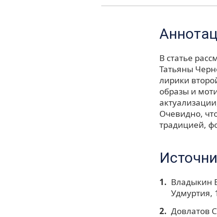
Аннота
В статье рас
Татьяны Черн
лирики второ
образы и мот
актуализации
Очевидно, что
традицией, ф
Источни
Владыкин В
Удмуртия, 1
Довлатов С