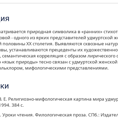
ция
сматривается природная символика в «ранних» стихо
овой - одного из ярких представителей удмуртской 
й половины ХХ столетия. Выявляются сквозные нату
ивы, устанавливаются прецеденты их художественн
, семантическая корреляция с образом лирического 
 «язык природы» тесно связан с удмуртской женской
ольклором, мифологическими представлениями.
ки
. Е. Религиозно-мифологическая картина мира удмур
994. 384 с.
. Уроки чтения. Филологическая проза. СПб.: Издате