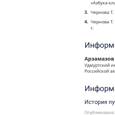
«Азбука-кла
Чернова Т.
Чернова Т.
с.
Информа
Арзамазов
Удмуртский ин
Российской а
Информа
История п
Опубликована: 