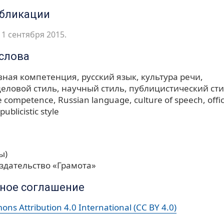
убликации
1 сентября 2015.
слова
вная компетенция
русский язык
культура речи
еловой стиль
научный стиль
публицистический ст
e competence
Russian language
culture of speech
offi
publicistic style
ы)
здательство «Грамота»
ное соглашение
ns Attribution 4.0 International (CC BY 4.0)