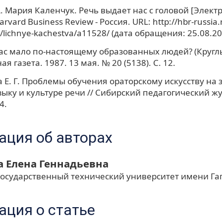
. Мария Каленчук. Речь выдает нас с головой [Элек
arvard Business Review - Россия. URL: http://hbr-russia.
t/lichnye-kachestva/a11528/ (дата обращения: 25.08.20
ас мало по-настоящему образованных людей? (Круглый
я газета. 1987. 13 мая. № 20 (5138). С. 12.
 Е. Г. Проблемы обучения ораторскому искусству на 
зыку и культуре речи // Сибирский педагогический ж
4.
ция об авторах
а Елена Геннадьевна
государственный технический университет имени Га
ция о статье