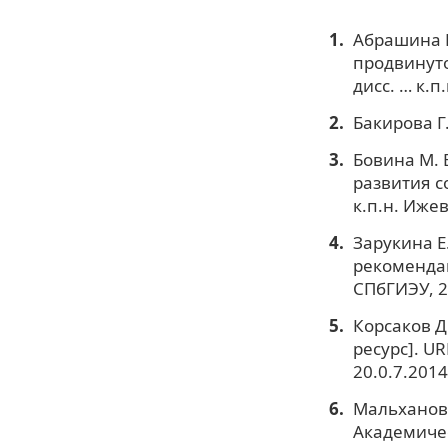
Абрашина Е
продвинуто
дисс. … к.п.
Бакирова Г.
Бовина М. 
развития с
к.п.н. Ижев
Зарукина Е
рекомендац
СПбГИЭУ, 20
Корсаков Д
ресурс]. UR
20.0.7.2014
Мальханова
Академичес