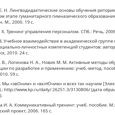
. Н. Лингводидактические основы обучения риторик
м этапе гуманитарного гимназического образования
н. М., 2000. 19 с.
 X. Тренинг управления персоналом. СПб.: Речь, 2006.
В. Учебное взаимодействие в академической группе 
оциально-личностных компетенций студентов: авторе
ск, 2010. 24 с.
. В., Логинова Н. А., Новик М. М. Активные методы об
ии по разработке и применению: учеб.-метод. пособ
10. 59 с.
. Мы «звОним» и «вклЮчим» и всех так научим [Эле
L: http://www.kp.ru/daily/ 26251.3/3130806/ (дата обр
).
 И. А. Коммуникативный тренинг: учеб. пособие. М.
кий проект, 2006. 165 с.