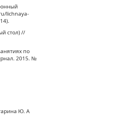
тронный
ru/lichnaya-
14).
 стол) //
занятиях по
урнал. 2015. №
гарина Ю. А