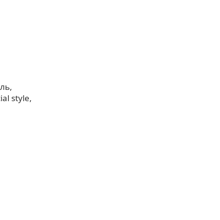
иль
cial style