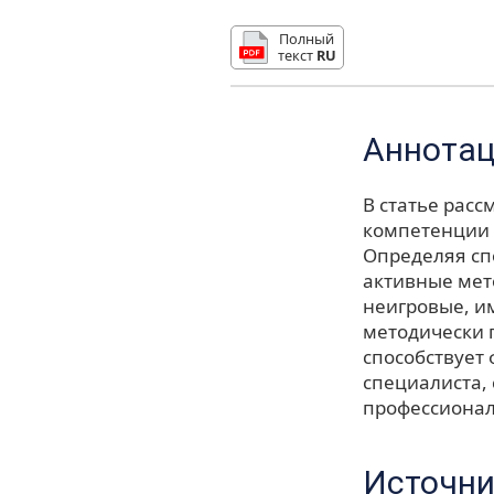
Полный
текст
RU
Аннота
В статье рас
компетенции 
Определяя сп
активные мет
неигровые, и
методически 
способствует
специалиста,
профессионал
Источни