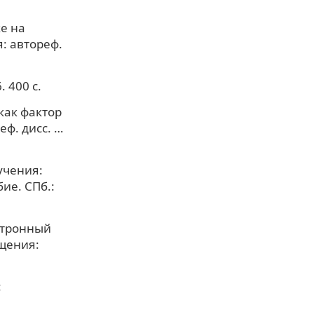
е на
: автореф.
 400 с.
как фактор
ф. дисс. …
учения:
ие. СПб.:
ктронный
ащения:
: