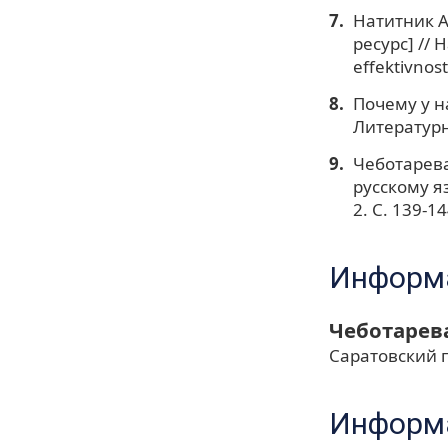
Натитник А
ресурс] // H
effektivnos
Почему у н
Литературна
Чеботарева
русскому я
2. С. 139-14
Информа
Чеботарев
Саратовский 
Информа