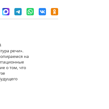
й
тура речи».
 опираемся на
митационные
е о том, что
узе
будущего