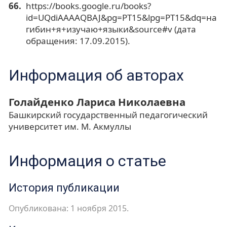
https://books.google.ru/books?
id=UQdiAAAAQBAJ&pg=PT15&lpg=PT15&dq=на
гибин+я+изучаю+языки&source#v (дата
обращения: 17.09.2015).
Информация об авторах
Голайденко Лариса Николаевна
Башкирский государственный педагогический
университет им. М. Акмуллы
Информация о статье
История публикации
Опубликована: 1 ноября 2015.