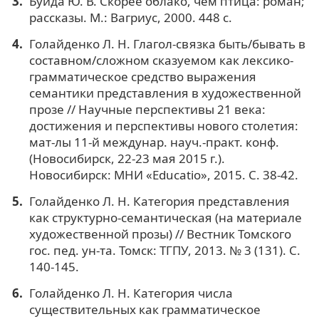
Буйда Ю. В. Скорее облако, чем птица: роман;
рассказы. М.: Вагриус, 2000. 448 с.
Голайденко Л. Н. Глагол-связка быть/бывать в
составном/сложном сказуемом как лексико-
грамматическое средство выражения
семантики представления в художественной
прозе // Научные перспективы 21 века:
достижения и перспективы нового столетия:
мат-лы 11-й междунар. науч.-практ. конф.
(Новосибирск, 22-23 мая 2015 г.).
Новосибирск: МНИ «Educatio», 2015. С. 38-42.
Голайденко Л. Н. Категория представления
как структурно-семантическая (на материале
художественной прозы) // Вестник Томского
гос. пед. ун-та. Томск: ТГПУ, 2013. № 3 (131). С.
140-145.
Голайденко Л. Н. Категория числа
существительных как грамматическое