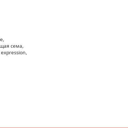
е
щая сема
c expression