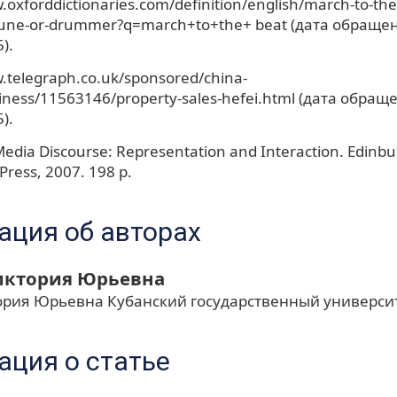
.oxforddictionaries.com/definition/english/march-to-the
-tune-or-drummer?q=march+to+the+ beat (дата обраще
).
.telegraph.co.uk/sponsored/china-
iness/11563146/property-sales-hefei.html (дата обращ
).
Media Discourse: Representation and Interaction. Edinb
 Press, 2007. 198 p.
ция об авторах
иктория Юрьевна
ория Юрьевна Кубанский государственный универси
ция о статье