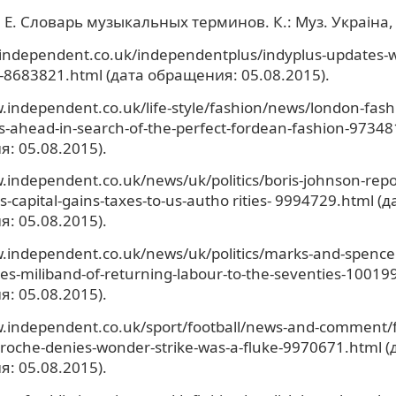
Е. Словарь музыкальных терминов. К.: Муз. Украiна, 
.independent.co.uk/independentplus/indyplus-updates-
-8683821.html (дата обращения: 05.08.2015).
.independent.co.uk/life-style/fashion/news/london-fas
es-ahead-in-search-of-the-perfect-fordean-fashion-97348
: 05.08.2015).
.independent.co.uk/news/uk/politics/boris-johnson-repo
-capital-gains-taxes-to-us-autho rities- 9994729.html (д
: 05.08.2015).
.independent.co.uk/news/uk/politics/marks-and-spencer
es-miliband-of-returning-labour-to-the-seventies-10019
: 05.08.2015).
.independent.co.uk/sport/football/news-and-comment/fi
roche-denies-wonder-strike-was-a-fluke-9970671.html (
: 05.08.2015).