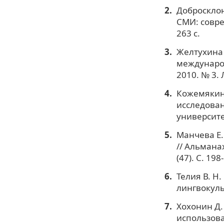
Добросклон
СМИ: совре
263 с.
Желтухина 
международ
2010. № 3. 
Кожемякин 
исследован
университе
Манчева Е.
// Альмана
(47). C. 198
Телия В. Н
лингвокуль
Хохонин Д.
использован