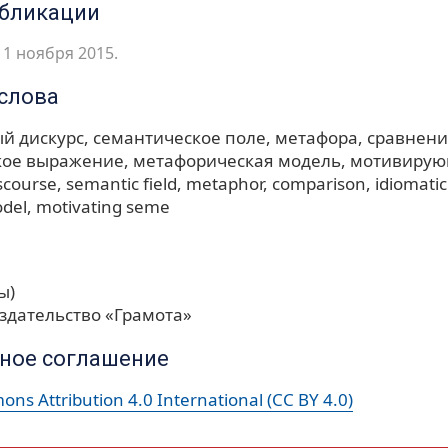
убликации
1 ноября 2015.
слова
й дискурс
семантическое поле
метафора
сравнени
кое выражение
метафорическая модель
мотивирую
scourse
semantic field
metaphor
comparison
idiomati
del
motivating seme
ы)
здательство «Грамота»
ное соглашение
ns Attribution 4.0 International (CC BY 4.0)