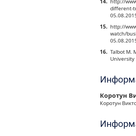
http://www
different
05.08.2015
http://www
watch/bus
05.08.2015
Talbot M. 
University
Информа
Коротун В
Коротун Викт
Информа