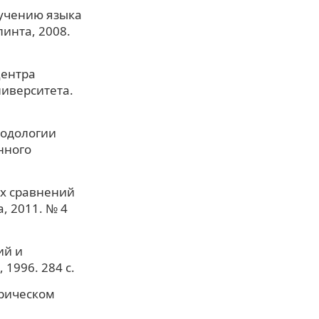
зучению языка
инта, 2008.
Центра
иверситета.
тодологии
нного
ых сравнений
, 2011. № 4
ий и
1996. 284 с.
орическом