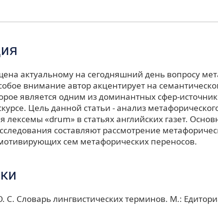
ция
щена актуальному на сегодняшний день вопросу ме
собое внимание автор акцентирует на семантическо
орое является одним из доминантных сфер-источнико
курсе. Цель данной статьи - анализ метафорическог
 лексемы «drum» в статьях английских газет. Основ
сследования составляют рассмотрение метафоричес
мотивирующих сем метафорических переносов.
ки
. С. Словарь лингвистических терминов. М.: Едитори
.