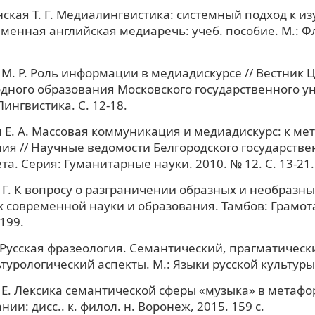
ская Т. Г. Медиалингвистика: системный подход к и
менная английская медиаречь: учеб. пособие. М.: Фл
М. Р. Роль информации в медиадискурсе // Вестник 
ного образования Московского государственного ун
Лингвистика. С. 12-18.
Е. А. Массовая коммуникация и медиадискурс: к ме
ия // Научные ведомости Белгородского государстве
та. Серия: Гуманитарные науки. 2010. № 12. С. 13-21.
 Г. К вопросу о разграничении образных и необразн
х современной науки и образования. Тамбов: Грамота
-199.
. Русская фразеология. Семантический, прагматическ
турологический аспекты. М.: Языки русской культуры, 
 Е. Лексика семантической сферы «музыка» в метаф
ии: дисс.. к. филол. н. Воронеж, 2015. 159 с.