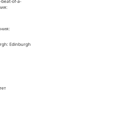
-beat-of-a-
ния:
ения:
urgh: Edinburgh
тет