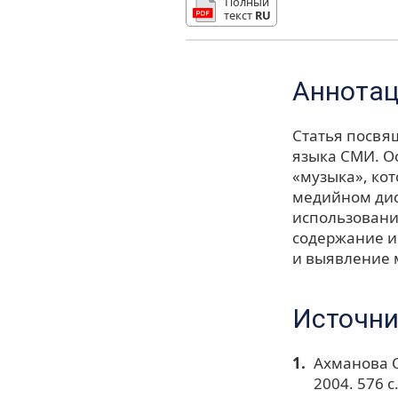
Полный
текст
RU
Аннота
Статья посвя
языка СМИ. О
«музыка», кот
медийном дис
использования
содержание и
и выявление 
Источни
Ахманова О
2004. 576 с