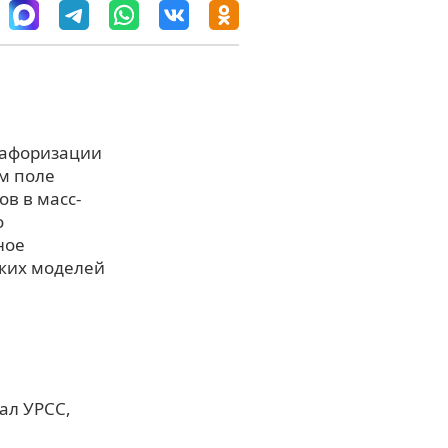
тафоризации
м поле
в в масс-
о
ное
ких моделей
ал УРСС,