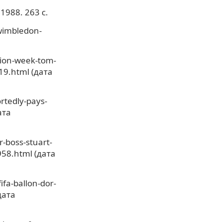
1988. 263 с.
wimbledon-
hion-week-tom-
19.html (дата
rtedly-pays-
ата
-boss-stuart-
958.html (дата
fa-ballon-dor-
дата