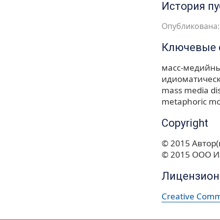
История п
Опубликована: 
Ключевые 
масс-медийны
идиоматичес
mass media di
metaphoric mo
Copyright
© 2015 Автор(
© 2015 ООО И
Лицензион
Creative Commo