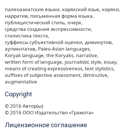
палеоазиатские языки
корякский язык
коряки
нарратив
письменная форма языка
публицистический стиль
очерк
средства создания экспрессивности
стилистика текста
суффиксы субъективной оценки
диминутив
аугментатив
Paleo-Asian languages
Koryak language
the Koryaks
narrative
written form of language
journalistic style
essay
means of creating expressiveness
text stylistics
suffixes of subjective assessment
diminutive
augmentative
Copyright
© 2016 Автор(ы)
© 2016 ООО Издательство «Грамота»
Лицензионное соглашение