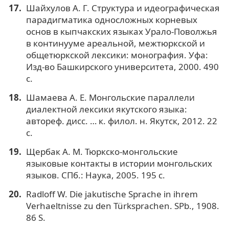
Шайхулов А. Г. Структура и идеографическая
парадигматика односложных корневых
основ в кыпчакских языках Урало-Поволжья
в континууме ареальной, межтюркской и
общетюркской лексики: монография. Уфа:
Изд-во Башкирского университета, 2000. 490
с.
Шамаева А. Е. Монгольские параллели
диалектной лексики якутского языка:
автореф. дисс. … к. филол. н. Якутск, 2012. 22
с.
Щербак А. М. Тюркско-монгольские
языковые контакты в истории монгольских
языков. СПб.: Наука, 2005. 195 с.
Radloff W. Die jakutische Sprache in ihrem
Verhaeltnisse zu den Türksprachen. SРb., 1908.
86 S.