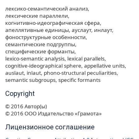
лексико-семантический анализ
лексические параллели
когнитивно-идеографическая сфера
апеллятивные единицы
ауслаут
инлаут
фоноструктурные особенности
семантические подгруппы
специфические форманты
lexico-semantic analysis
lexical parallels
cognitive-ideographical sphere
appellative units
auslaut
inlaut
phono-structural peculiarities
semantic subgroups
specific formants
Copyright
© 2016 Автор(ы)
© 2016 ООО Издательство «Грамота»
Лицензионное соглашение