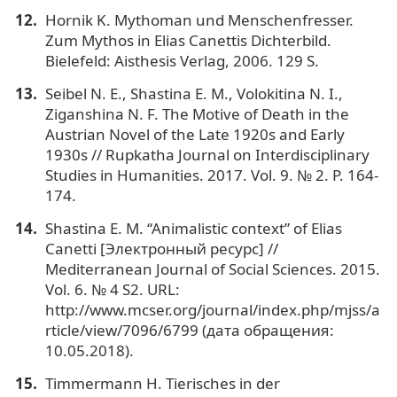
Hornik K. Mythoman und Menschenfresser.
Zum Mythos in Elias Canettis Dichterbild.
Bielefeld: Aisthesis Verlag, 2006. 129 S.
Seibel N. E., Shastina E. M., Volokitina N. I.,
Ziganshina N. F. The Motive of Death in the
Austrian Novel of the Late 1920s and Early
1930s // Rupkatha Journal on Interdisciplinary
Studies in Humanities. 2017. Vol. 9. № 2. P. 164-
174.
Shastina E. M. “Animalistic context” of Elias
Canetti [Электронный ресурс] //
Mediterranean Journal of Social Sciences. 2015.
Vol. 6. № 4 S2. URL:
http://www.mcser.org/journal/index.php/mjss/a
rticle/view/7096/6799 (дата обращения:
10.05.2018).
Timmermann H. Tierisches in der