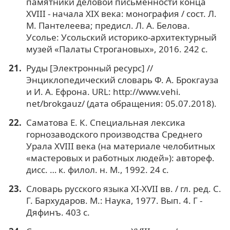
памятники деловой письменности конца
XVIII - начала XIX века: монография / сост. Л.
М. Пантелеева; предисл. Л. А. Белова.
Усолье: Усольский историко-архитектурный
музей «Палаты Строгановых», 2016. 242 с.
Руды [Электронный ресурс] //
Энциклопедический словарь Ф. А. Брокгауза
и И. А. Ефрона. URL: http://www.vehi.
net/brokgauz/ (дата обращения: 05.07.2018).
Саматова Е. К. Специальная лексика
горнозаводского производства Среднего
Урала XVIII века (на материале челобитных
«мастеровых и работных людей»): автореф.
дисс. … к. филол. н. М., 1992. 24 c.
Словарь русского языка XI-XVII вв. / гл. ред. С.
Г. Бархударов. М.: Наука, 1977. Вып. 4. Г -
Дяфинъ. 403 с.