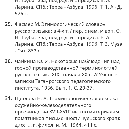
Н. Трубачева; под ред. и с предисл. Б. А.
Ларина. СПб.: Терра - Азбука, 1996. Т. 1. А - Д.
576 с.
Фасмер М. Этимологический словарь
русского языка: в 4-х т. / пер. с нем. и доп. О.
Н. Трубачева; под ред. и с предисл. Б. А.
Ларина. СПб.: Терра - Азбука, 1996. Т. 3. Муза
- Сят. 832 с.
Чайкина Ю. И. Некоторые наблюдения над
горной производственной терминологией
русского языка XIX - начала XX в. // Ученые
записки Таганрогского педагогического
института. 1956. Вып. 1. С. 29-37.
Щеглова Н. А. Терминологическая лексика
оружейно-железоделательного
производства XVII-XVIII вв. (по материалам
памятников письменности Тульского края):
дисс. … к. филол. н. М., 1964. 411 c.