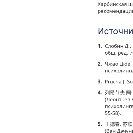
Харбинская ш
рекомендации
Источни
Слобин Д., 
общ. ред. и
Чжао Цюе. 
психолингви
Prücha J. S
列昂节夫 阿·
(Леонтьев 
психолингв
55-58).
王德春. 苏联心
(Ван Дэчун