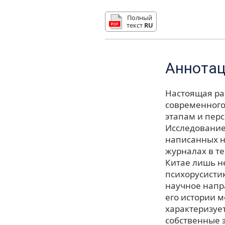
Полный
текст
RU
Аннота
Настоящая ра
современного
этапам и пер
Исследование 
написанных н
журналах в те
Китае лишь н
психорусистик
научное напр
его истории 
характеризуе
собственные 