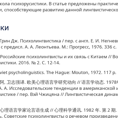
кола психорусистики. В статье предложены практич
, способствующие развитию данной лингвистическо
ки
Грин Дж. Психолингвистика / пер. с англ. Е. И. Негне
 с предисл. А. А. Леонтьева. М.: Прогресс, 1976. 336 с.
Российские психолингвисты и их связь с Китаем // В
стики. 2016. № 2. С. 12-14.
oviet psycholinguistics. The Hague: Mouton, 1972. 117 р.
阿, 卫志强译. 欧美心理语言学研究动向 // 语言学动态. 1978年. 
А. А. Исследовательские тенденции в американской 
истике / пер. Вэй Чжицяна // Лингвистическая динами
理语言学家论言语生成 // 心理科学通讯. 1982 年. 第 2 期. 第
ь. Советские психолингвисты о речевом произведени