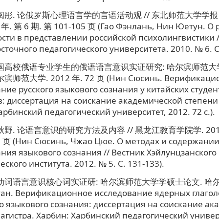
宁阅彤. 论俄罗斯心理语言学的言语活动观 // 东北师范大学学
年. 第 6 期. 第 101-105 页 (Гао Фэнлань, Нин Юетун. О 
сти в представлении российской психолингвистики /
сточного педагогического университета. 2010. № 6. C.
中国高校俄语专业学生的俄语语言意识实证研究: 哈尔滨师范大
师范大学. 2012 年. 72 页 (Нин Сюсинь. Верификаци
ние русского языкового сознания у китайских студен
: диссертация на соискание академической степени
арбинский педагогический университет, 2012. 72 c.).
秋野. 论语言意识的研究方法及内容 // 黑龙江教育学院学. 2012 
 页 (Нин Сюсинь, Чжао Цюе. О методах и содержани
ния языкового сознания // Вестник Хэйлунцзанского
ского института. 2012. № 5. С. 131-133).
动词语言意识核心词实证研: 哈尔滨师范大学学硕士论文. 哈尔滨. 
н. Верификационное исследование ядерных глаголо
о языкового сознания: диссертация на соискание а
агистра. Харбин: Харбинский педагогический универ