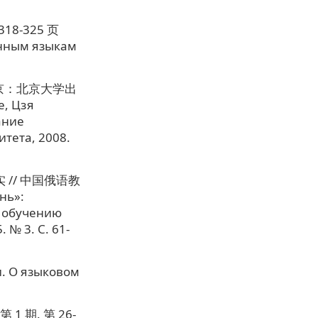
18-325 页
анным языкам
北京：北京大学出
, Цзя
ание
тета, 2008.
// 中国俄语教
нь»:
 обучению
 № 3. C. 61-
. О языковом
 期. 第 26-