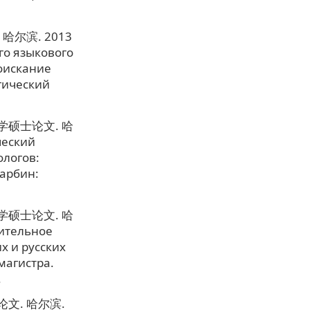
尔滨. 2013
го языкового
соискание
гический
硕士论文. 哈
ческий
ологов:
Харбин:
硕士论文. 哈
ительное
х и русских
магистра.
.
文. 哈尔滨.