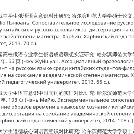
俄中学生俄语语言意识对比研究: 哈尔滨师范大学学硕士论文. 哈
Ню Пэнюань. Сопоставительное исследование русско
у китайских и русских школьников: диссертация на 
ской степени магистра. Харбин: Харбинский педаго
т, 2013. 70 c.).
中国高校俄语专业学生俄语成语联想实证研究: 哈尔滨师范大学学
 年. 66 页 (Чжу Жуйшуан. Ассоциативный фразеологи
нт на русском языке среди китайских студентов-фил
ия на соискание академической степени магистра. 
й педагогический университет, 2013. 66 c.).
中俄大学生语言意识中时间词的实证对比研究: 哈尔滨师范大学学
 年. 108 页 (Чэнь Мейю. Экспериментальное сопостав
ние образов времени в языковом сознании китайски
: диссертация на соискание академической степени 
арбинский педагогический университет, 2014. 108 с.)
俄大学生道德核心词语言意识对比研究: 哈尔滨师范大学学硕士论