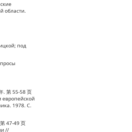
еские
й области.
вицкой; под
опросы
第 55-58 页
и европейской
ка. 1978. C.
 47-49 页
и //