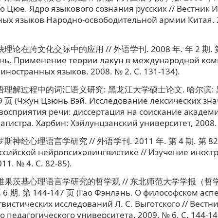
о Цюе. Ядро языкового сознания русских // Вестник 
ых языков Народно-освободительной армии Китая. 2
理论在跨文化交际中的应用 // 外语学刊. 2008 年. 年 2 期. 第 
нь. Применение теории лакун в международной ком
иностранных языков. 2008. № 2. С. 131-134).
言语理解过程中的词汇语义研究: 黑龙江大学硕士论文. 哈尔滨: 
9 页 (Чжун Цзюнь Вэй. Исследование лексических зн
восприятия речи: диссертация на соискание академ
агистра. Харбин: Хэйлунцзанский университет, 2008. 6
斯神经心理语言学研究 // 外语学刊. 2011 年. 第 4 期. 第 82
ссийской нейропсихолингвистике // Изучение иност
11. № 4. С. 82-85).
论维果茨基心理语言学研究的哲学观 // 东北师范大学学报（哲
 6 期. 第 144-147 页 (Гао Фэнлань. О философском асп
вистических исследований Л. С. Выготского // Вестни
о педагогического университета. 2009. № 6. C. 144-14