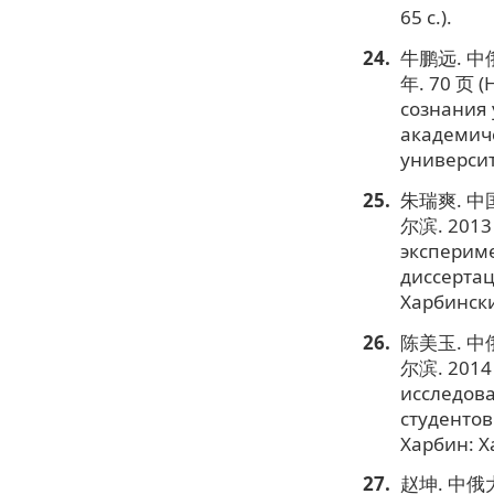
65 c.).
牛鹏远. 中
年. 70 页 (
сознания 
академиче
университе
朱瑞爽. 
尔滨. 2013
экспериме
диссертац
Харбински
陈美玉. 
尔滨. 2014
исследова
студентов
Харбин: Х
赵坤. 中