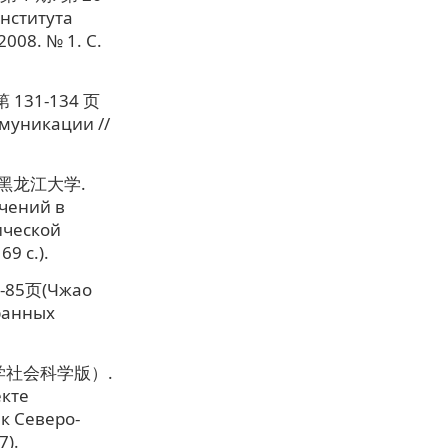
Института
008. № 1. C.
131-134 页
муникации //
黑龙江大学.
ачений в
ической
9 c.).
-85页(Чжао
ранных
学社会科学版）.
екте
к Северо-
7).