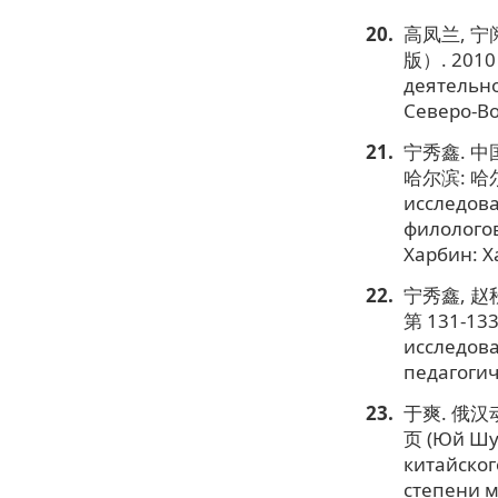
高凤兰, 
版）. 2010 
деятельно
Северо-Во
宁秀鑫. 
哈尔滨: 哈尔滨
исследова
филологов
Харбин: Х
宁秀鑫, 赵
第 131-133
исследова
педагогиче
于爽. 俄汉
页 (Юй Шуа
китайског
степени м