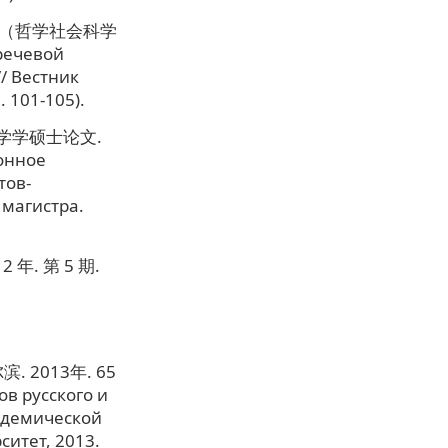
报（哲学社会科学
речевой
/ Вестник
 101-105).
学学硕士论文.
онное
тов-
 магистра.
年. 第 5 期.
и
2013年. 65
в русского и
кадемической
ситет, 2013.