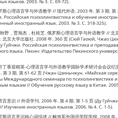
х языков. 2003. № 3. C. 69-72).
斯心理语言学与外语教学 // 现代外语. 2003 年. 第 3 期. 第 3
. Российская психолингвистика и обучение иностр
енный иностранный язык. 2003. № 3. C. 318-325).
秋野，贾旭杰，杜桂芝. 俄罗斯心理语言学与外语教学 // 
京大学出版社. 2008 年. 360 页 (Сюй Гаоюй, Чжао Цюе
у Гуйчжи. Российская психолингвистика и преподав
ого языка. Пекин: Издательство Пекинского универси
五月丁香迎精英-心理语言学与外语教学国际学术研讨会会议纪实 
. 第 3 期. 第 61-62 页 (Чжан Цзиньчжун. «Майская сире
ы Международного семинара по психолингвистике и
ым языкам // Обучение русскому языку в Китае. 2005.
意识 // 外语学刊. 2006 年. 第 4 期. 第 1-5 页 (Ду Гуйчжи
// Изучение иностранных языков. 2006. № 4. C. 1-5).
斯语言意识核心词综述 // 解放军外国语学院学报. 2008 年. 第 1