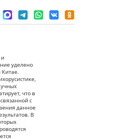
 и
ание уделено
 Китае.
ихорусистике,
аучных
тирует, что в
связанной с
овения данное
зультатов. В
оторых
роводятся
ется