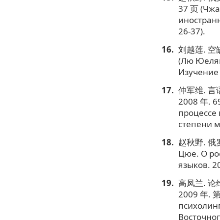
37 页 (Чжа
иностранн
26-37).
刘越莲. 空缺
(Лю Юеля
Изучение 
仲军维. 
2008 年. 6
процессе 
степени м
赵秋野. 俄罗
Цюе. О ро
языков. 20
高凤兰. 
2009 年. 第
психолинг
Восточног