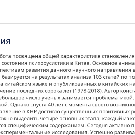
ция
бота посвящена общей характеристике становления
 состояния психорусистики в Китае. Основное вним
спективам развития данного научного направления в
базируется на результатах анализа 103 статей по пс
а китайском языке и опубликованных в китайских н
чение последних сорока лет (1978-2018). Автор конста
ебольшое число учёных занимается проблематикой, 
ой. Однако спустя 40 лет с момента своего возникн
авление в КНР достигло существенных позитивных ре
можно выделить четыре основных этапа, каждый из к
тся специфическим содержанием. Сегодня активно п
экспериментальные исследования. Успешно развива