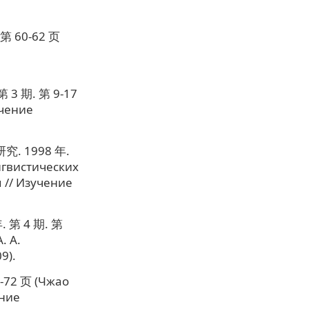
 60-62 页
 期. 第 9-17
учение
 1998 年.
нгвистических
 // Изучение
 第 4 期. 第
. А.
9).
2 页 (Чжао
ение