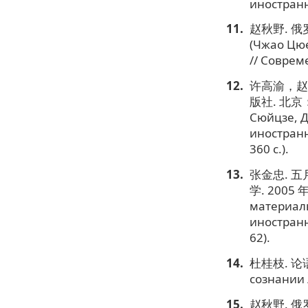
иностранны
赵秋野. 俄罗
(Чжао Цюе
// Соврем
许高渝，赵
版社. 北京：北
Сюйцзе, Д
иностранн
360 с.).
张金忠. 
学. 2005 年
материал
иностранн
62).
杜桂枝. 论语言
сознании 
赵秋野. 俄罗