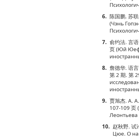
Психологич
陈国鹏. 苏联心
(Чэнь Гопэ
Психологич
俞约法. 言语活
页 (Юй Юефа
иностранных
詹德华. 语言
第 2 期. 第 2
исследован
иностранных
贾旭杰. А. 
107-109 页 
Леонтьева 
赵秋野. 试论
Цюе. О на