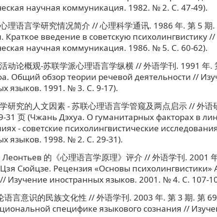
еская научная коммуникация. 1982. № 2. C. 47-49).
理语言学研究情况简介 // 心理科学通讯. 1986 年. 第 5 期. 第
н. Краткое введение в советскую психолингвистику //
еская научная коммуникация. 1986. № 5. C. 60-62).
动论概观-苏联学派心理语言学纵横 // 外语学刊. 1991 年. 第 3
. Общий обзор теории речевой деятельности // Из
 языков. 1991. № 3. C. 9-17).
学研究的人文因素 - 苏联心理语言学管窥及两点启示 // 外语研究.
9-31 页 (Чжань Дэхуа. О гуманитарных факторах в ли
иях - советские психолингвистические исследования
 языков. 1998. № 2. C. 29-31).
А. Леонтьев 的《心理语言学原理》评介 // 外语学刊. 2001 年.
(Цзя Сюйцзе. Рецензия «Основы психолингвистики» А
// Изучение иностранных языков. 2001. № 4. C. 107-10
语言意识的民族文化性 // 外语学刊. 2003 年. 第 3 期. 第 69-7
циональной специфике языкового сознания // Изуч