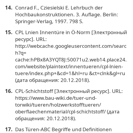
Conrad F., Cziesielski E. Lehrbuch der
Hochbaukonstruktionen. 3. Auflage. Berlin:
Springer-Verlag, 1997. 798 S.
CPL Lnien Innentüre in Ö-Norm [Электронный
ресурс]. URL:
http://webcache.googleusercontent.com/searc
h?q=
cache:hPBx8A3YQT8J:50071u2.web14.place24.
com/website/plaintext/innentueren/cpl-lnien-
tuere/index.php+&cd=1&hl=ru &ct=clnk&gl=ru
(дата обращения: 20.12.2018).
CPL-Schichtstoff [Электронный ресурс]. URL:
https://www.bau-wiki.de/tuer-und-
torwiki/tueren/holzwerkstofftueren/
oberflaechenmaterial/cpl-schichtstoff/ (дата
обращения: 20.12.2018).
Das Türen-ABC Begriffe und Definitionen