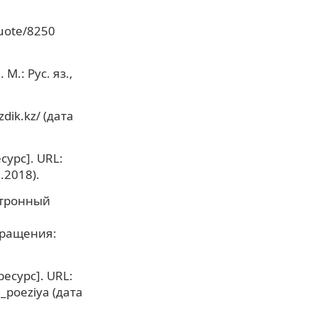
quote/8250
М.: Рус. яз.,
dik.kz/ (дата
урс]. URL:
.2018).
ктронный
бращения:
есурс]. URL:
_poeziya (дата