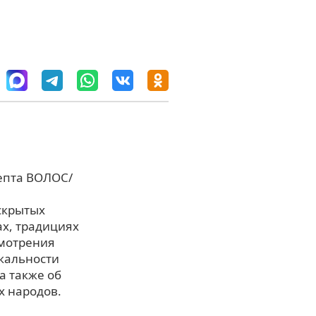
епта ВОЛОС/
скрытых
ах, традициях
смотрения
кальности
а также об
х народов.