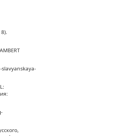
8).
 LAMBERT
3-slavyanskaya-
L:
ния:
-
сского,