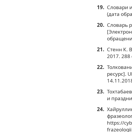
Словари и
(дата обр
Словарь р
[Электронн
обращения
Стенн К. В
2017. 288 
Толковани
ресурс]. U
14.11.2018
Тохтабаев
и праздник
Хайруллин
фразеолог
https://cy
frazeologi