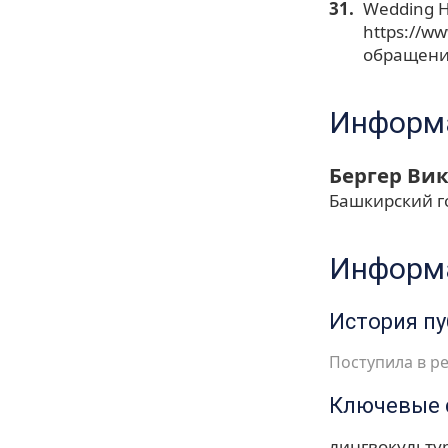
Wedding H
https://w
обращения
Информа
Бергер Ви
Башкирский г
Информа
История п
Поступила в ре
Ключевые 
лингвокульту