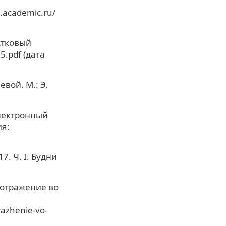
.academic.ru/
стковый
05.pdf (дата
евой. М.: Э,
Электронный
ия:
7. Ч. I. Будни
 отражение во
razhenie-vo-