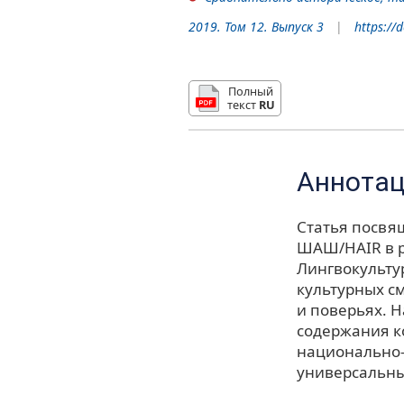
2019. Том 12. Выпуск 3
https://
Полный
текст
RU
Аннота
Статья посвя
ШАШ/HAIR в р
Лингвокульту
культурных с
и поверьях. 
содержания к
национально-
универсальны