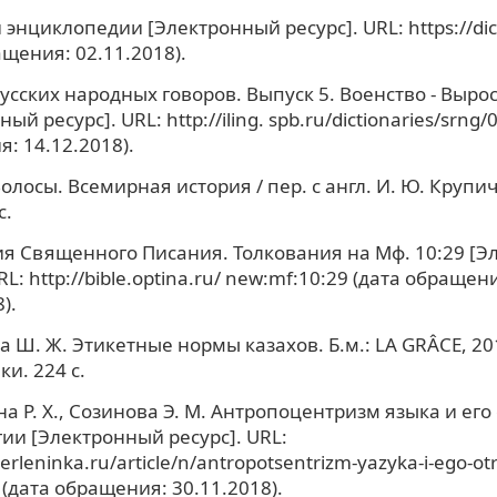
 энциклопедии [Электронный ресурс]. URL: https://dic
ащения: 02.11.2018).
усских народных говоров. Выпуск 5. Военство - Выро
ый ресурс]. URL: http://iling. spb.ru/dictionaries/srng/
: 14.12.2018).
олосы. Всемирная история / пер. с англ. И. Ю. Крупич
с.
я Священного Писания. Толкования на Мф. 10:29 [
RL: http://bible.optina.ru/ new:mf:10:29 (дата обращен
).
а Ш. Ж. Этикетные нормы казахов. Б.м.: LA GRÂCE, 201
и. 224 с.
а Р. Х., Созинова Э. М. Антропоцентризм языка и его
ии [Электронный ресурс]. URL:
berleninka.ru/article/n/antropotsentrizm-yazyka-i-ego-ot
i (дата обращения: 30.11.2018).