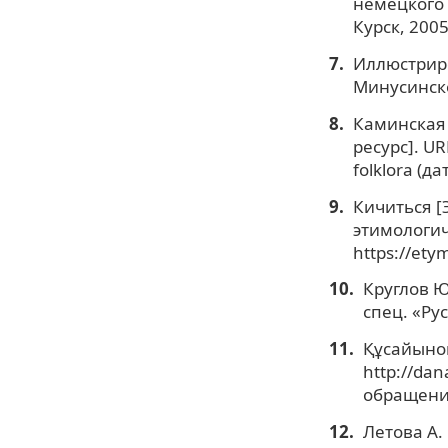
немецкого 
Курск, 2005.
Иллюстрир
Минусинско
Каминская 
ресурс]. URL
folklora (д
Кичиться [
этимологич
https://ety
Круглов Ю
спец. «Рус
Құсайынов
http://dan
обращения
Летова А.