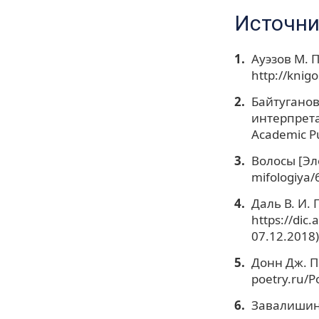
Источни
Ауэзов М. 
http://knig
Байтуганов
интерпрета
Academic Pu
Волосы [Эле
mifologiya/
Даль В. И.
https://dic
07.12.2018)
Донн Дж. П
poetry.ru/
Завалишина