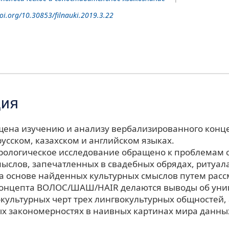
doi.org/10.30853/filnauki.2019.3.22
ция
щена изучению и анализу вербализированного конц
усском, казахском и английском языках.
рологическое исследование обращено к проблемам 
мыслов, запечатленных в свадебных обрядах, ритуал
На основе найденных культурных смыслов путем рас
онцепта ВОЛОС/ШАШ/HAIR делаются выводы об уни
культурных черт трех лингвокультурных общностей, 
х закономерностях в наивных картинах мира данны