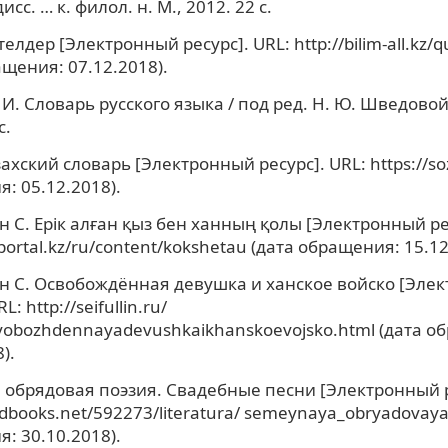
исс. … к. филол. н. М., 2012. 22 с.
лдер [Электронный ресурс]. URL: http://bilim-all.kz/
ащения: 07.12.2018).
И. Словарь русского языка / под ред. Н. Ю. Шведовой. 
с.
ахский словарь [Электронный ресурс]. URL: https://soz
: 05.12.2018).
 С. Eрік алған қыз бен ханның қолы [Электронный рес
oportal.kz/ru/content/kokshetau (дата обращения: 15.12
 С. Освобождённая девушка и ханское войско [Эле
L: http://seifullin.ru/
obozhdennayadevushkaikhanskoevojsko.html (дата о
).
обрядовая поэзия. Свадебные песни [Электронный р
tudbooks.net/592273/literatura/ semeynaya_obryadovaya
: 30.10.2018).