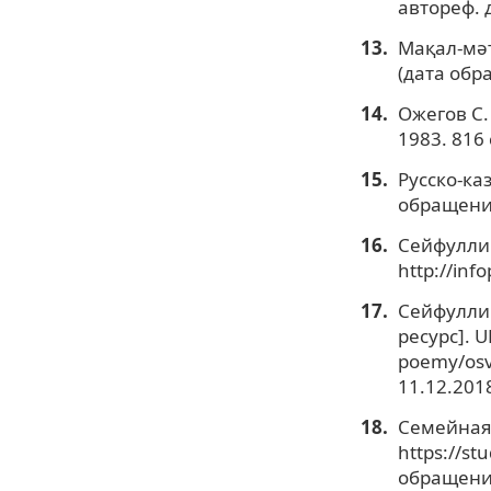
автореф. д
Мақал-мәте
(дата обр
Ожегов С. 
1983. 816 
Русско-каз
обращения
Сейфуллин
http://inf
Сейфуллин
ресурс]. UR
poemy/osv
11.12.2018
Семейная 
https://s
обращения