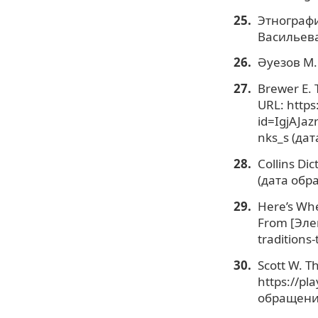
Этнографи
Васильева,
Әуезов М.
Brewer E. 
URL: https
id=IgjAJa
nks_s (да
Collins Di
(дата обр
Here’s Whe
From [Эле
traditions
Scott W. T
https://p
обращения