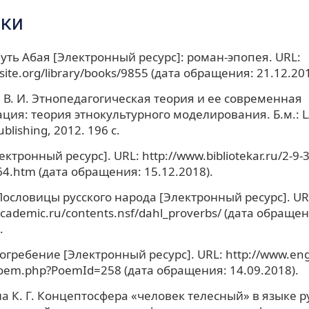
ки
Путь Абая [Электронный ресурс]: роман-эпопея. URL:
osite.org/library/books/9855 (дата обращения: 21.12.201
 В. И. Этнопедагогическая теория и ее современная
ция: теория этнокультурного моделирования. Б.м.:
blishing, 2012. 196 с.
ктронный ресурс]. URL: http://www.bibliotekar.ru/2-9-
64.htm (дата обращения: 15.12.2018).
 Пословицы русского народа [Электронный ресурс]. UR
.academic.ru/contents.nsf/dahl_proverbs/ (дата обраще
.
огребение [Электронный ресурс]. URL: http://www.eng
Poem.php?PoemId=258 (дата обращения: 14.09.2018).
 К. Г. Концептосфера «человек телесный» в языке ру