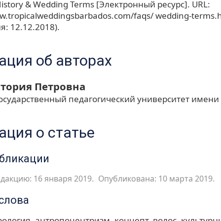
istory & Wedding Terms [Электронный ресурс]. URL:
ww.tropicalweddingsbarbados.com/faqs/ wedding-terms.h
: 12.12.2018).
ция об авторах
ктория Петровна
осударственный педагогический университет имени
ция о статье
убликации
дакцию: 16 января 2019.
Опубликована: 10 марта 2019.
слова
рология
антропоцентризм
концепт
волос
культурн