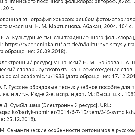
и английского песенного фольклора: автореф. дисс. … 
 20 с.
ованная этнография хакасов: альбом фотоматериал
го музея им. Н. М. Мартьянова. Абакан, 2004. 104 с.
Е. А. Культурные смыслы традиционного фольклора
: https://cyberleninka.ru/ article/n/kulturnye-smysly-tr
ата обращения: 26.09.2018).
Электронный ресурс] // Шанский Н. М., Боброва Т. А
еский словарь русского языка. Происхождение слов.
mological.academic.ru/1933 (дата обращения: 17.12.201
. Г. Русские обрядовые песни: учебное пособие для п
. яз. и лит.». Изд-е 2-е, испр. и доп. М.: Высш. шк., 1989
 Д. Сүмбіл шаш [Электронный ресурс]. URL:
aqaz.kz/barlyk-nomirler/2014/6-7-15/item/345-symbil-sh
: 25.12.2018).
 М. Семантические особенности фитонимов в русско