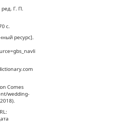
ред. Г. П.
0 с.
онный ресурс].
rce=gbs_navli
dictionary.com
tion Comes
ent/wedding-
2018).
RL:
дата