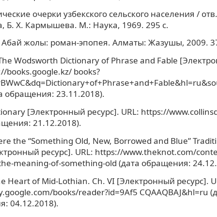
ческие очерки узбекского сельского населения / отв. 
 Б. Х. Кармышева. М.: Наука, 1969. 295 с.
 Абай жолы: роман-эпопея. Алматы: Жазушы, 2009. 37
The Wodsworth Dictionary of Phrase and Fable [Электр
://books.google.kz/ books?
zrBWwC&dq=Dictionary+of+Phrase+and+Fable&hl=ru&sou
та обращения: 23.11.2018).
ctionary [Электронный ресурс]. URL: https://www.collins
ащения: 21.12.2018).
re the “Something Old, New, Borrowed and Blue” Tradi
ктронный ресурс]. URL: https://www.theknot.com/cont
-the-meaning-of-something-old (дата обращения: 24.12.
he Heart of Mid-Lothian. Сh. VI [Электронный ресурс]. U
lay.google.com/books/reader?id=9Af5 CQAAQBAJ&hl=ru (
: 04.12.2018).