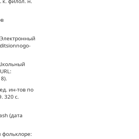
к. филол. н.
ов
 [Электронный
aditsionnogo-
. Школьный
 URL:
8).
ед. ин-тов по
. 320 с.
ash (дата
м фольклоре: