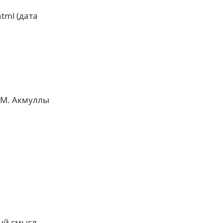
tml (дата
 М. Акмуллы
ый смысл