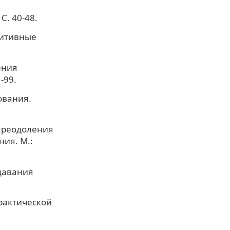
С. 40-48.
нитивные
ения
-99.
ования.
 преодоления
ния. М.:
одавания
практической