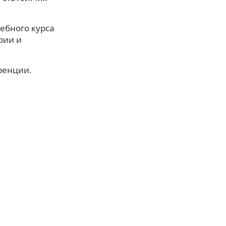
чебного курса
рии и
ренции.