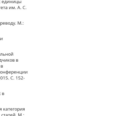
ак единицы
та им. А. С.
реводу. М.:
ки
альной
дчиков в
 в
конференции
015. С. 152-
 в
я категория
статей. М.: