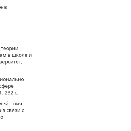
е в
 теории
ам в школе и
верситет,
сионально
сфере
. 232 с.
действия
в связи с
во