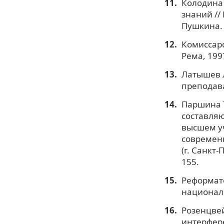
Колодина 
знаний //
Пушкина. 2
Комиссаро
Рема, 1997
Латышев Л
преподава
Паршина Т
составля
высшем уч
современ
(г. Санкт-
155.
Реформатс
националь
Розенцвей
интерфере