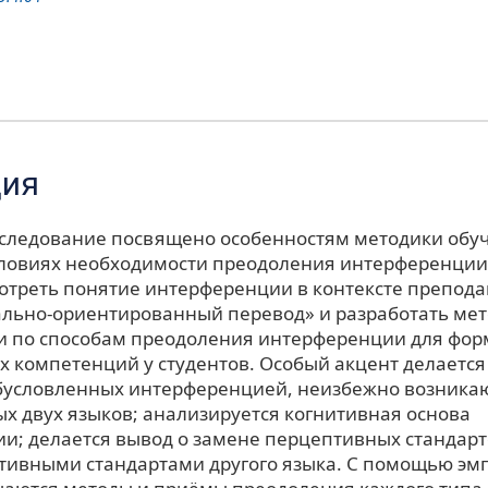
ция
следование посвящено особенностям методики обу
словиях необходимости преодоления интерференции
мотреть понятие интерференции в контексте препода
льно-ориентированный перевод» и разработать ме
 по способам преодоления интерференции для фо
х компетенций у студентов. Особый акцент делается
обусловленных интерференцией, неизбежно возник
ых двух языков; анализируется когнитивная основа
и; делается вывод о замене перцептивных стандарт
тивными стандартами другого языка. С помощью эм