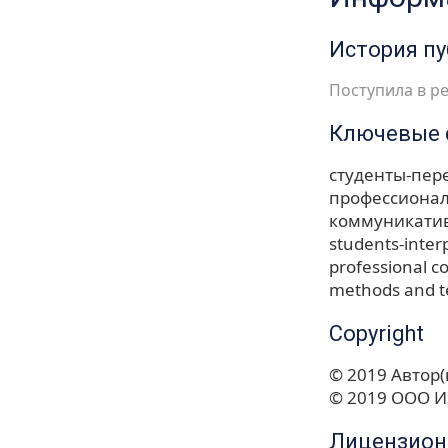
История п
Поступила в ре
Ключевые 
студенты-пер
профессиона
коммуникатив
students-inter
professional 
methods and te
Copyright
© 2019 Автор(
© 2019 ООО И
Лицензион