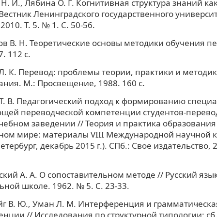
Н. И., Лябина О. Г. Когнитивная структура знаний к
 Вестник Ленинградского государственного университе
010. Т. 5. № 1. С. 50-56.
в В. Н. Теоретические основы методики обучения пе
. 112 с.
. К. Перевод: проблемы теории, практики и методи
ния. М.: Просвещение, 1988. 160 с.
. В. Педагогический подход к формированию специ
ющей переводческой компетенции студентов-перево
ебном заведении // Теория и практика образования
ном мире: материалы VIII Международной научной 
Петербург, декабрь 2015 г.). СПб.: Свое издательство, 2
кий А. А. О сопоставительном методе // Русский язык
ной школе. 1962. № 5. С. 23-33.
г В. Ю., Уман Л. М. Интерференция и грамматическа
нции // Исследования по структурной типологии: сб. 