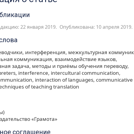
убликации
дакцию: 22 января 2019.
Опубликована: 10 апреля 2019.
слова
еводчики
интерференция
межкультурная коммуни
льная коммуникация
взаимодействие языков
ная задача
методы и приёмы обучения переводу
preters
interference
intercultural communication
communication
interaction of languages
communicative 
chniques of teaching translation
ы)
здательство «Грамота»
ное соглашение