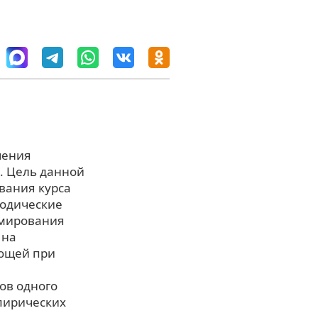
чения
. Цель данной
вания курса
тодические
рмирования
 на
ающей при
ов одного
пирических