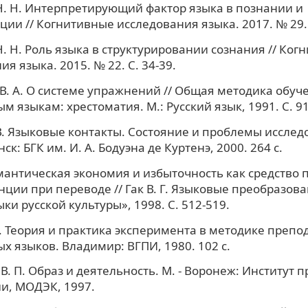
. Н. Интерпретирующий фактор языка в познании и
ии // Когнитивные исследования языка. 2017. № 29. 
. Н. Роль языка в структурировании сознания // Ког
я языка. 2015. № 22. С. 34-39.
В. А. О системе упражнений // Общая методика обуч
м языкам: хрестоматия. М.: Русский язык, 1991. С. 91
. Языковые контакты. Состояние и проблемы исслед
к: БГК им. И. А. Бодуэна де Куртенэ, 2000. 264 c.
Семантическая экономия и избыточность как средство
ции при переводе // Гак В. Г. Языковые преобразова
ки русской культуры», 1998. С. 512-519.
Б. Теория и практика эксперимента в методике преп
х языков. Владимир: ВГПИ, 1980. 102 с.
В. П. Образ и деятельность. М. - Воронеж: Институт 
и, МОДЭК, 1997.