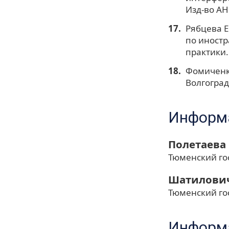
Изд-во АН 
Рябцева Е
по иностр
практики. 
Фомиченко
Волгоград:
Информа
Полетаева
Тюменский го
Шатилович
Тюменский го
Информа