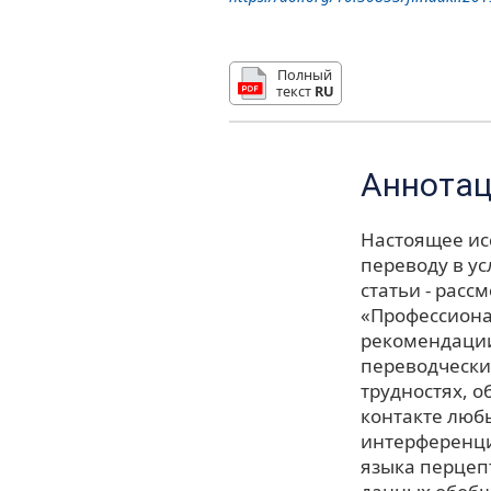
Полный
текст
RU
Аннота
Настоящее ис
переводу в у
статьи - расс
«Профессиона
рекомендации
переводчески
трудностях, 
контакте люб
интерференци
языка перцеп