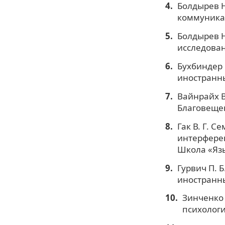
Болдырев Н
коммуникац
Болдырев Н
исследовани
Бухбиндер 
иностранны
Вайнрайх В
Благовещенс
Гак В. Г. 
интерферен
Школа «Язы
Гурвич П. 
иностранны
Зинченко 
психологи