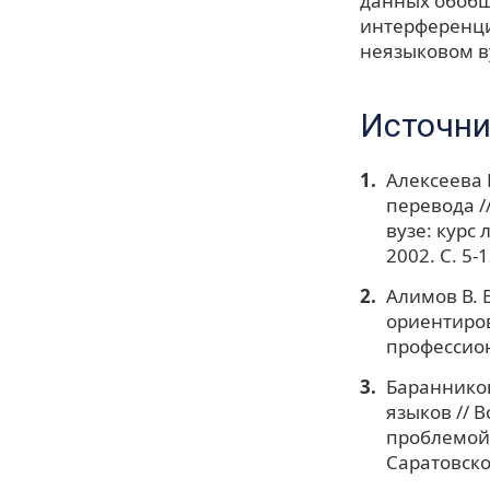
данных обобщ
интерференци
неязыковом в
Источни
Алексеева 
перевода /
вузе: курс
2002. С. 5-1
Алимов В. 
ориентиро
профессион
Баранников
языков // 
проблемой 
Саратовског