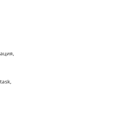
кация
task