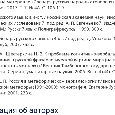
(на материале «Словаря русских народных говоров») /
. 2017. Т. 7. № 4А. С. 106-119.
ского языка: в 4-х т. / Российская академия наук, Ин
ских исследований; под ред. А. П. Евгеньевой. Изд-е
М.: Русский язык; Полиграфресурсы, 1999. 800 с.
оварь русского языка: в 4-х т. / под ред. Д. Ушакова. М
уб, 2007. 752 с.
 А., Шестеркина Н. В. К проблеме когнитивно-вербал
ния в русской фразеологической картине мира (на 
нцепта «металл») // Вестник Тамбовского государств
а. Серия «Гуманитарные науки». 2006. Вып. 4 (44). С
. П. Россия в метафорическом зеркале: когнитивное
кой метафоры (1991-2000): монография. Екатеринбур
н-т, 2001. 238 с.
ция об авторах