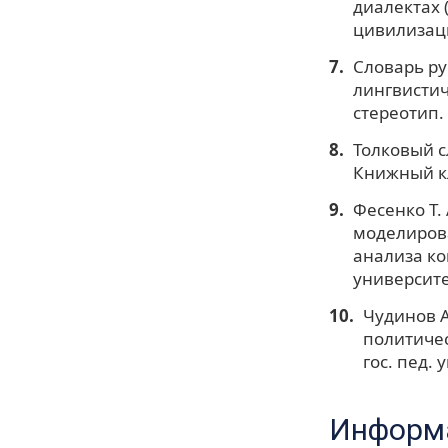
диалектах 
цивилизация
Словарь рус
лингвистиче
стереотип. 
Толковый сл
Книжный кл
Фесенко Т.
моделирова
анализа ко
университет
Чудинов А
политичес
гос. пед. у
Информа