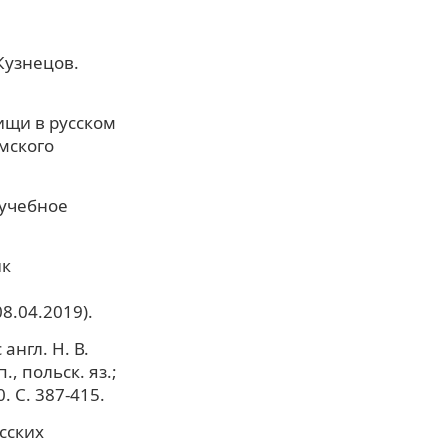
 Кузнецов.
ищи в русском
мского
 учебное
ик
8.04.2019).
нгл. Н. В.
., польск. яз.;
. С. 387-415.
сских