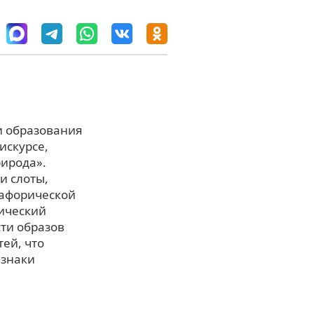
и образования
искурсе,
рирода».
и слоты,
тафорической
гический
ти образов
ей, что
изнаки