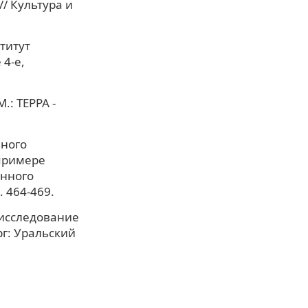
/ Культура и
ститут
 4-е,
.: ТЕРРА -
ьного
примере
енного
. 464-469.
 исследование
г: Уральский