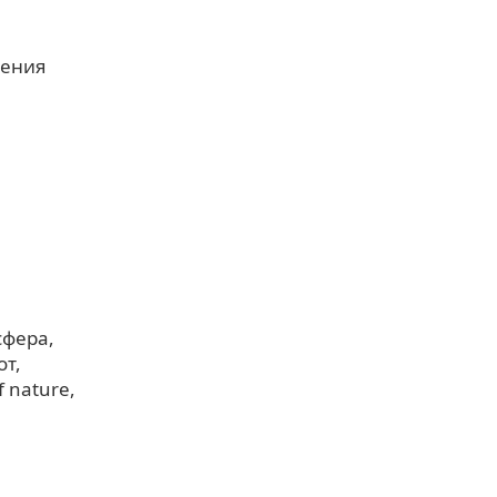
ления
сфера
от
f nature