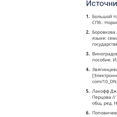
Источни
Большой тол
СПб.: Норин
Боровкова 
языке: сем
государстве
Виноградов
пособие. Из
Звягинцева
[Электронн
com/10_DN_
Лакофф Дж.
Перцова // 
общ. ред. Н
Поповичева