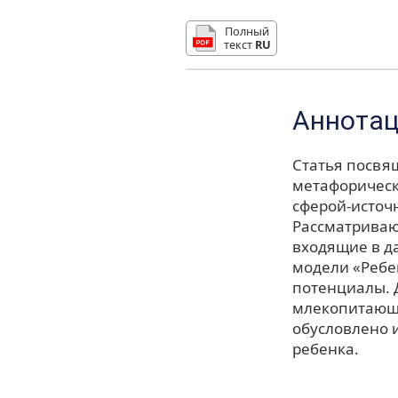
Полный
текст
RU
Аннота
Статья посвя
метафорическ
сферой-источ
Рассматриваю
входящие в д
модели «Ребе
потенциалы. 
млекопитающи
обусловлено 
ребенка.