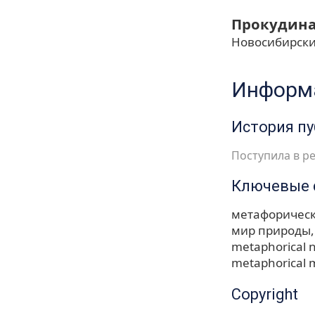
Прокудина
Новосибирски
Информа
История п
Поступила в ре
Ключевые 
метафоричес
мир природы
metaphorical 
metaphorical 
Copyright