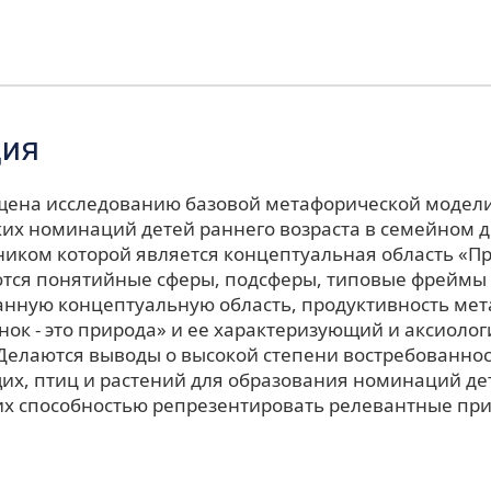
ция
щена исследованию базовой метафорической модел
их номинаций детей раннего возраста в семейном д
ником которой является концептуальная область «П
тся понятийные сферы, подсферы, типовые фреймы 
анную концептуальную область, продуктивность ме
нок - это природа» и ее характеризующий и аксиоло
Делаются выводы о высокой степени востребованнос
х, птиц и растений для образования номинаций дет
их способностью репрезентировать релевантные пр