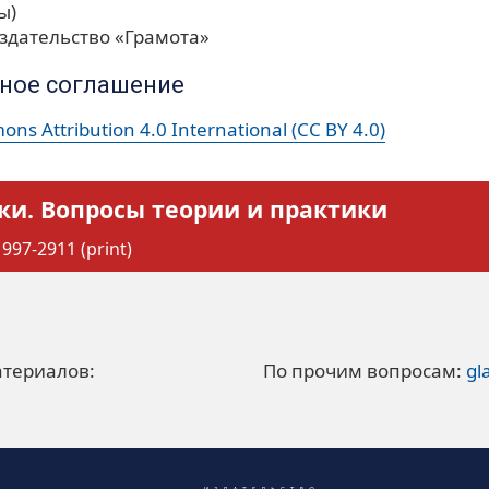
ы)
здательство «Грамота»
ное соглашение
ns Attribution 4.0 International (CC BY 4.0)
ки. Вопросы теории и практики
997-2911 (print)
атериалов:
По прочим вопросам:
gl