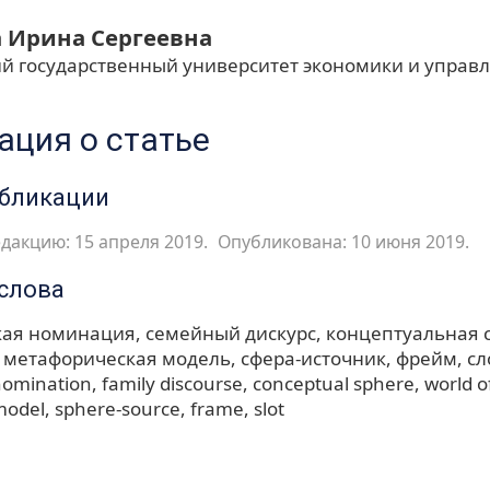
 Ирина Сергеевна
й государственный университет экономики и управ
ция о статье
убликации
дакцию: 15 апреля 2019.
Опубликована: 10 июня 2019.
слова
кая номинация
семейный дискурс
концептуальная 
метафорическая модель
сфера-источник
фрейм
сл
nomination
family discourse
conceptual sphere
world o
model
sphere-source
frame
slot