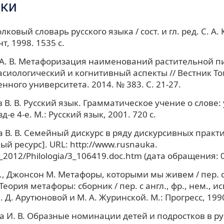
ки
ковый словарь русского языка / сост. и гл. ред. С. А.
т, 1998. 1535 с.
А. В. Метафоризация наименований растительной п
асиологический и когнитивный аспекты // Вестник То
нного университета. 2014. № 383. С. 21-27.
 В. В. Русский язык. Грамматическое учение о слове:
д-е 4-е. М.: Русский язык, 2001. 720 с.
 В. В. Семейный дискурс в ряду дискурсивных практ
ый ресурс]. URL: http://www.rusnauka.
2012/Philologia/3_106419.doc.htm (дата обращения: 0
, Джонсон М. Метафоры, которыми мы живем / пер. с а
Теория метафоры: сборник / пер. с англ., фр., нем., исп
. Д. Арутюновой и М. А. Журинской. М.: Прогресс, 1990
 И. В. Образные номинации детей и подростков в ру