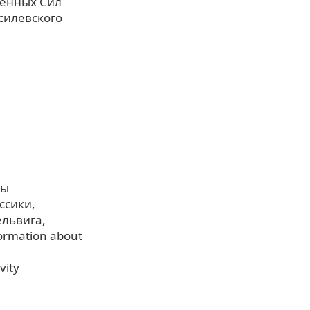
жённых Сил
силевского
пы
ссики
ельвига
formation about
vity