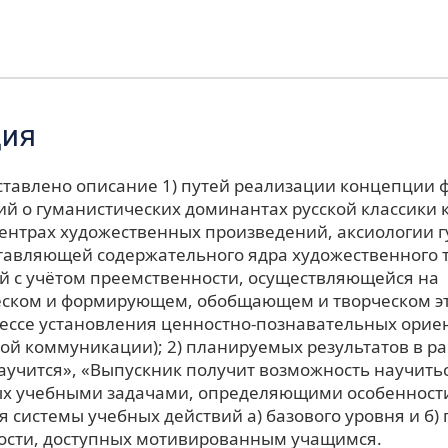
ция
дставлено описание 1) путей реализации концепции
ий о гуманистических доминантах русской классики 
ентрах художественных произведений, аксиологии 
тавляющей содержательного ядра художественного т
й с учётом преемственности, осуществляющейся на
ском и формирующем, обобщающем и творческом эт
цессе установления ценностно-познавательных орие
ой коммуникации); 2) планируемых результатов в р
аучится», «Выпускник получит возможность научитьс
х учебными задачами, определяющими особенност
 системы учебных действий а) базового уровня и б
ости, доступных мотивированным учащимся.