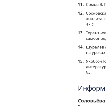
Сомов В. 
Сосновска
анализа х
47 с.
Терентьев
самоопреде
Шуралёв A
на уроках 
Якобсон Р
литературо
63.
Информа
Соловьёва