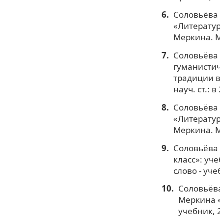
Соловьёва 
«Литератур
Меркина. М.
Соловьёва 
гуманистич
традиции в
науч. ст.: в
Соловьёва 
«Литератур
Меркина. М.
Соловьёва 
класс»: уче
слово - уче
Соловьёва
Меркина «Л
учебник, 2