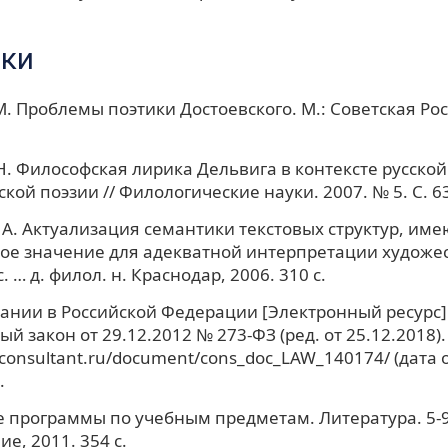
ки
М. Проблемы поэтики Достоевского. М.: Советская Рос
Н. Философская лирика Дельвига в контексте русской
кой поэзии // Филологические науки. 2007. № 5. С. 63
 А. Актуализация семантики текстовых структур, им
ое значение для адекватной интерпретации художе
с. … д. филол. н. Краснодар, 2006. 310 с.
ании в Российской Федерации [Электронный ресурс]
й закон от 29.12.2012 № 273-ФЗ (ред. от 25.12.2018).
.consultant.ru/document/cons_doc_LAW_140174/ (дата
.
программы по учебным предметам. Литература. 5-9 
е, 2011. 354 с.