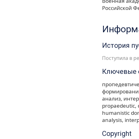
Военная акад
Российской Ф
Информа
История п
Поступила в ре
Ключевые 
пропедевтиче
формирования
анализ
инте
propaedeutic, 
humanistic dom
analysis
inter
Copyright