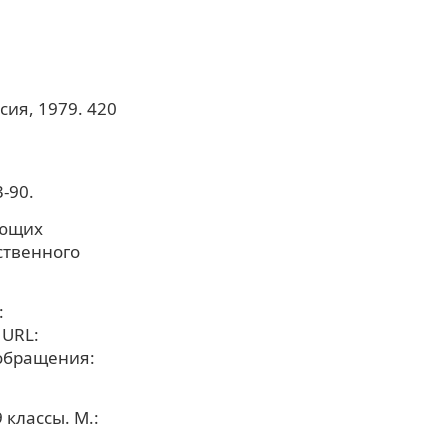
сия, 1979. 420
-90.
еющих
ственного
:
 URL:
 обращения:
классы. М.: