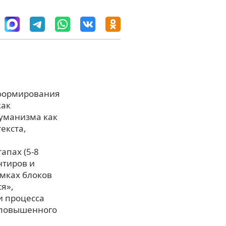
 формирования
как
гуманизма как
екста,
апах (5-8
нтиров и
амках блоков
я»,
и процесса
) повышенного