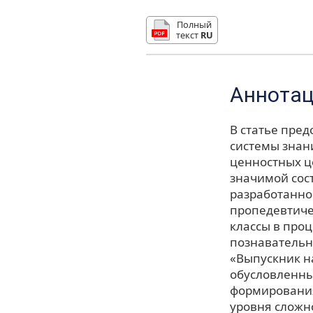
Полный
текст
RU
Аннота
В статье пре
системы знан
ценностных ц
значимой сос
разработанно
пропедевтиче
классы в про
познавательн
«Выпускник н
обусловленны
формирования
уровня сложн