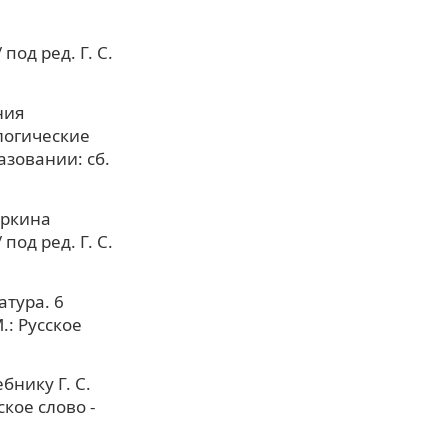
од ред. Г. С.
ния
логические
зовании: сб.
еркина
од ред. Г. С.
атура. 6
.: Русское
бнику Г. С.
ское слово -