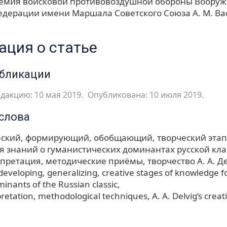
емия войсковой противовоздушной обороны Воору
едерации имени Маршала Советского Союза А. М. Ва
ция о статье
убликации
дакцию: 10 мая 2019.
Опубликована: 10 июля 2019.
слова
ский, формирующий, обобщающий, творческий эта
 знаний о гуманистических доминантах русской кла
рпретация
методические приёмы
творчество А. А. Д
developing, generalizing, creative stages of knowledge 
inants of the Russian classic
pretation
methodological techniques
A. A. Delvig’s creati