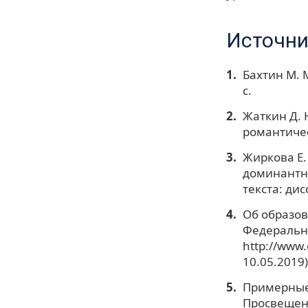
Источни
Бахтин М. 
с.
Жаткин Д. 
романтичес
Жиркова Е.
доминантн
текста: дис
Об образов
Федеральны
http://www
10.05.2019)
Примерные 
Просвещени