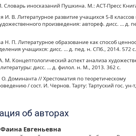
П. Словарь иносказаний Пушкина. М.: АСТ-Пресс Книга,
я И. В. Литературное развитие учащихся 5-8 классов
удожественного произведения: автореф. дисс. … д. пед
а Н. П. Литературное образование как способ ценно
ления учащихся: дисс. … д. пед. н. СПб., 2014. 572 с
. M. Концептологический аспект анализа художеств
литературы: дисс. … д. филол. н. М., 2013. 362 с.
. О. Доминанта // Хрестоматия по теоретическому
ведению / сост. И. Чернов. Тарту: Тартуский гос. ун-т,
ция об авторах
 Фаина Евгеньевна