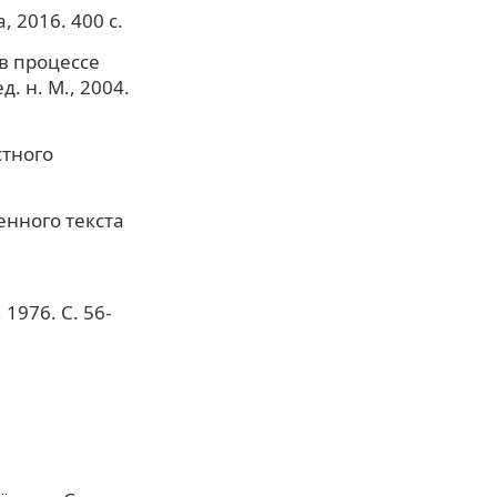
 2016. 400 с.
 в процессе
. н. М., 2004.
стного
.
енного текста
 1976. С. 56-