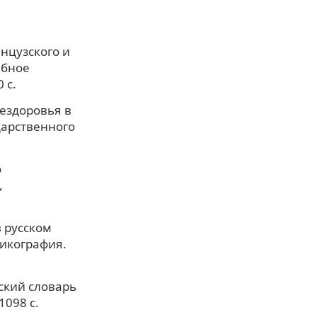
анцузского и
ебное
 с.
нездоровья в
дарственного
о
,
в русском
сикография.
ский словарь
1098 c.