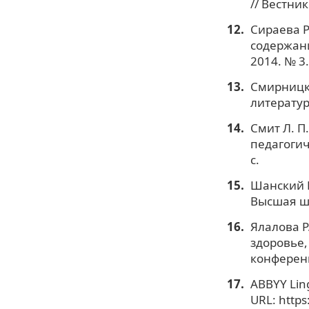
// Вестни
Сираева Р
содержани
2014. № 3.
Смирницки
литератур
Смит Л. П
педагогич
с.
Шанский Н
Высшая шк
Ялалова Р
здоровье,
конференц
ABBYY Lin
URL: https