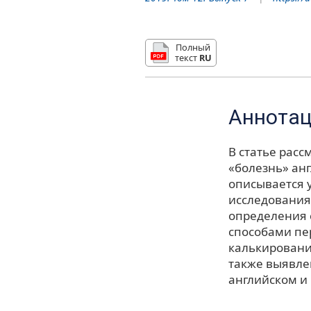
Полный
текст
RU
Аннота
В статье рас
«болезнь» анг
описывается 
исследования
определения 
способами пе
калькировани
также выявле
английском и 