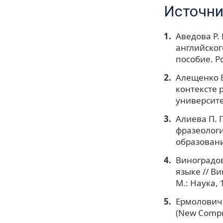
Источни
Аведова Р.
английског
пособие. Ро
Алещенко Е
контексте 
университет
Алиева П. 
фразеологи
образования
Виноградов
языке // В
М.: Наука, 
Ермолович 
(New Compre