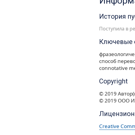
Информа
История п
Поступила в ре
Ключевые 
фразеологиче
способ перев
connotative m
Copyright
© 2019 Автор(
© 2019 ООО И
Лицензион
Creative Commo