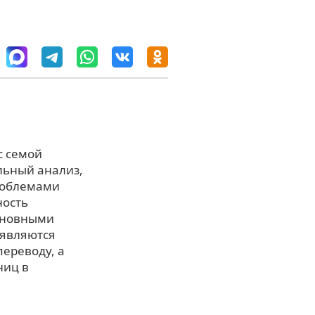
с семой
ельный анализ,
роблемами
ность
основными
 являются
ереводу, а
ниц в