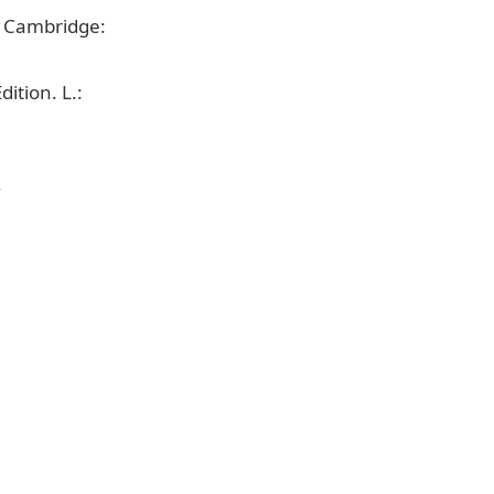
. Cambridge:
ition. L.:
.