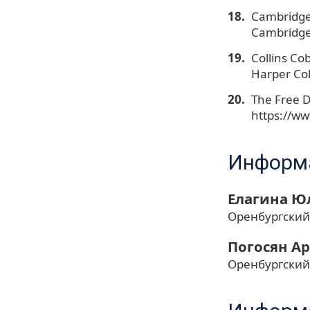
Cambridge 
Cambridge 
Collins Cob
Harper Col
The Free D
https://ww
Информа
Елагина Ю
Оренбургский
Погосян А
Оренбургский