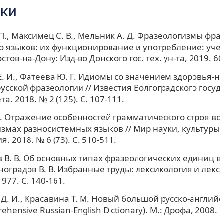
ки
 П., Максимец С. В., Мельник А. Д. Фразеологизмы фр
о языков: их функционирование и употребление: уч
стов-на-Дону: Изд-во Донского гос. тех. ун-та, 2019. 60
. И., Фатеева Ю. Г. Идиомы со значением здоровья-
русской фразеологии // Известия Волгоградского госу
а. 2018. № 2 (125). С. 107-111.
Г. Отражение особенностей грамматического строя в
змах разносистемных языков // Мир науки, культуры
. 2018. № 6 (73). С. 510-511.
 В. В. Об основных типах фразеологических единиц 
иноградов В. В. Избранные труды: лексикология и лек
1977. C. 140-161.
Д. И., Красавина Т. М. Новый большой русско-англий
hensive Russian-English Dictionary). М.: Дрофа, 2008. 