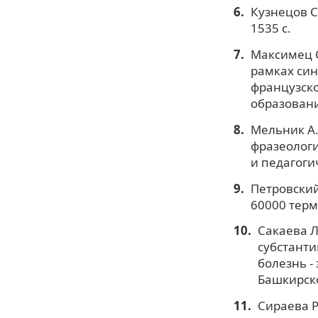
Кузнецов С
1535 с.
Максимец С
рамках син
французско
образования
Мельник А.
фразеологи
и педагогич
Петровский
60000 терми
Сакаева Л
субстант
болезнь -
Башкирског
Сираева Р