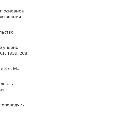
а: основное
разования.
льство
е учебно-
Р, 1959. 208
 3-е. М.:
лезнь -
ки
-переводчик.