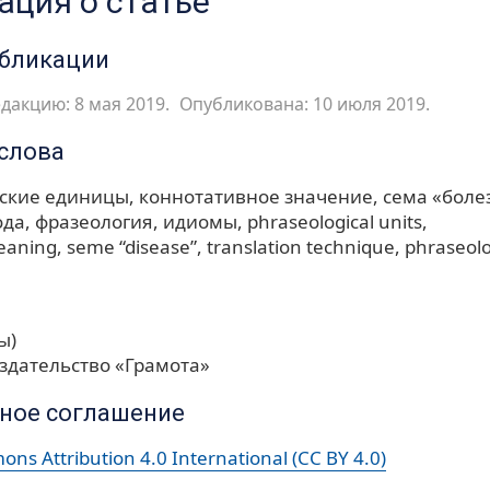
ция о статье
убликации
дакцию: 8 мая 2019.
Опубликована: 10 июля 2019.
слова
ские единицы
коннотативное значение
сема «боле
ода
фразеология
идиомы
phraseological units
eaning
seme “disease”
translation technique
phraseol
ы)
здательство «Грамота»
ное соглашение
ns Attribution 4.0 International (CC BY 4.0)