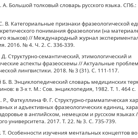
. А. Большой толковый словарь русского языка. СПб.:
. В. Категориальные признаки фразеологической е
кретического понимания фразеологии (на материале
го языков) // Международный журнал эксперимента
. 2016. № 4. Ч. 2. С. 336-339.
 Д. Структурно-семантический, этимологический и
ческие аспекты фразеосхемы // Актуальные пробле
еской лингвистики. 2018. № 3 (31). С. 111-117.
 Б. В. Энциклопедический словарь медицинских терм
нов: в 3-х т. М.: Сов. энциклопедия, 1982. Т. 1. 464 с.
. Р., Фаткуллина Ф. Г. Структурно-грамматическая ха
ивных и адъективных фразеологических единиц, хар
 здоровье в английском, немецком и русском языках /
о университета. 2017. Т. 22. № 3. С. 735-739.
. Т. Особенности изучения ментальных концептов в