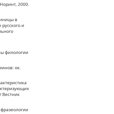
 Норинт, 2000.
диницы в
 русского и
льного
мы филологии
инов: ок.
рактеристика
актеризующих
/ Вестник
о фразеологии