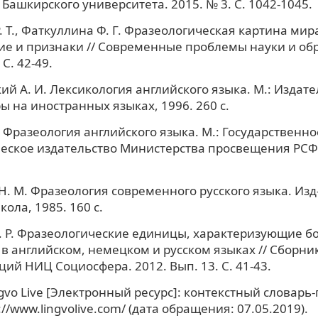
к Башкирского университета. 2015. № 3. С. 1042-1045.
. Т., Фаткуллина Ф. Г. Фразеологическая картина мир
е и признаки // Современные проблемы науки и об
 C. 42-49.
й А. И. Лексикология английского языка. М.: Издате
ы на иностранных языках, 1996. 260 с.
. Фразеология английского языка. М.: Государственно
еское издательство Министерства просвещения РСФС
. М. Фразеология современного русского языка. Изд-е
ола, 1985. 160 с.
. Р. Фразеологические единицы, характеризующие бо
 в английском, немецком и русском языках // Сборни
ий НИЦ Социосфера. 2012. Вып. 13. С. 41-43.
gvo Live [Электронный ресурс]: контекстный словарь
://www.lingvolive.com/ (дата обращения: 07.05.2019).