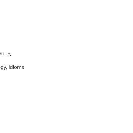
знь»
ogy
idioms