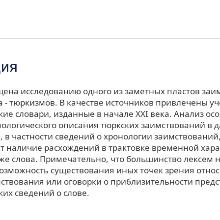
ция
щена исследованию одного из заметных пластов заи
а - тюркизмов. В качестве источников привлечены у
ие словари, изданные в начале XXI века. Анализ ос
мологического описания тюркских заимствований в 
, в частности сведений о хронологии заимствований
т наличие расхождений в трактовке временной хар
 же слова. Примечательно, что большинство лексем 
возможность существования иных точек зрения отно
ствования или оговорки о приблизительности пред
их сведений о слове.