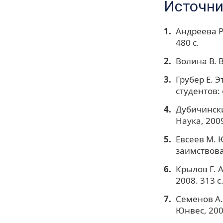
Источни
Андреева Р
480 с.
Волина В. 
Грубер Е. 
студентов: 
Дубичински
Наука, 2009
Евсеев М. 
заимствован
Крылов Г. 
2008. 313 с
Семенов А.
Юнвес, 2002