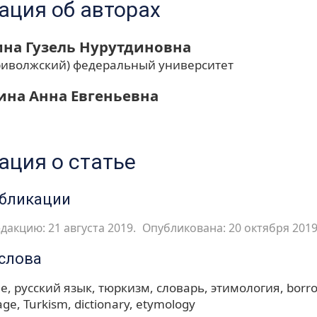
ция об авторах
на Гузель Нурутдиновна
риволжский) федеральный университет
ина Анна Евгеньевна
ция о статье
убликации
дакцию: 21 августа 2019.
Опубликована: 20 октября 2019
слова
ие
русский язык
тюркизм
словарь
этимология
borr
age
Turkism
dictionary
etymology