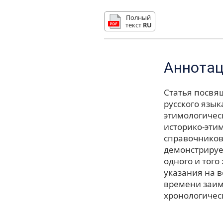
Полный
текст
RU
Аннота
Статья посвя
русского язык
этимологическ
историко-эти
справочников
демонстрируе
одного и того
указания на 
времени заим
хронологическ