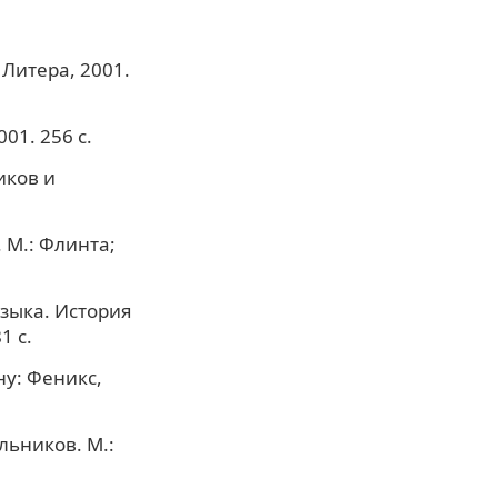
 Литера, 2001.
01. 256 с.
иков и
 М.: Флинта;
зыка. История
1 с.
ну: Феникс,
льников. М.: