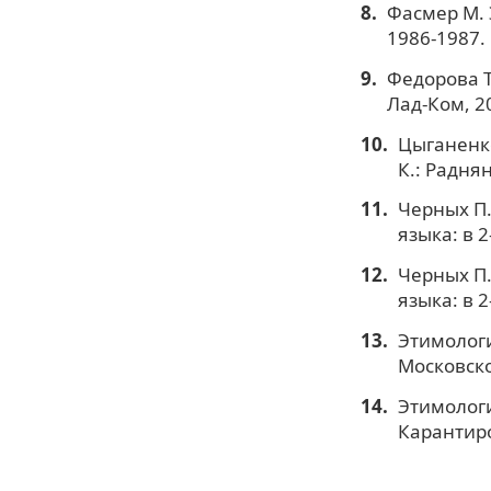
Фасмер М. Э
1986-1987.
Федорова Т
Лад-Ком, 20
Цыганенко
К.: Раднян
Черных П.
языка: в 2
Черных П.
языка: в 2
Этимологи
Московског
Этимологи
Карантиро