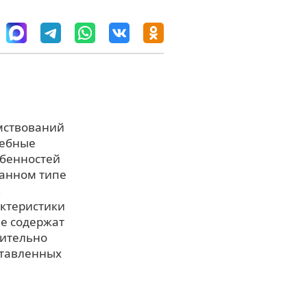
мствований
чебные
обенностей
данном типе
,
актеристики
не содержат
сительно
ставленных