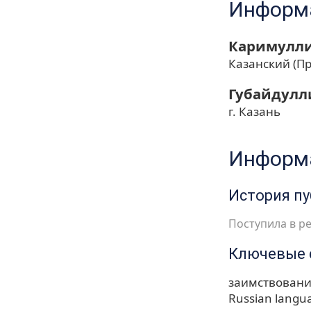
Информа
Каримулли
Казанский (П
Губайдулл
г. Казань
Информа
История п
Поступила в ре
Ключевые 
заимствован
Russian langu