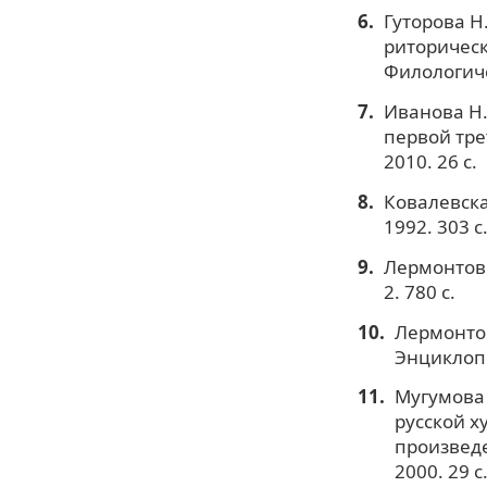
Гуторова Н
риторическ
Филологичес
Иванова Н.
первой трет
2010. 26 с.
Ковалевска
1992. 303 с
Лермонтов М
2. 780 с.
Лермонтов
Энциклопе
Мугумова 
русской х
произведе
2000. 29 с