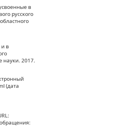
усвоенные в
вого русского
 областного
и в
ого
 науки. 2017.
ектронный
ml (дата
URL:
а обращения: