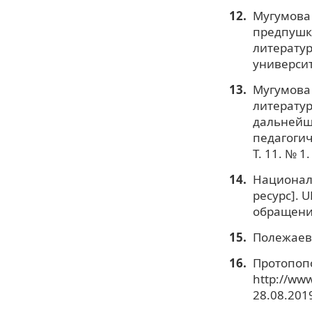
Мугумова 
предпушки
литератур
университе
Мугумова 
литерату
дальнейше
педагогич
Т. 11. № 1.
Националь
ресурс]. U
обращения
Полежаев 
Протопопо
http://ww
28.08.2019