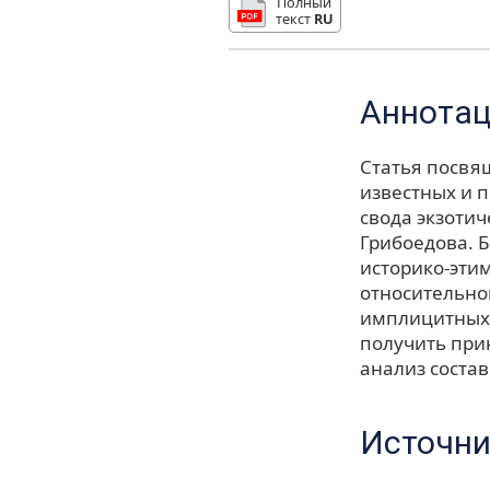
Полный
текст
RU
Аннота
Статья посвя
известных и 
свода экзотич
Грибоедова. 
историко-этим
относительно
имплицитных 
получить при
анализ соста
Источни