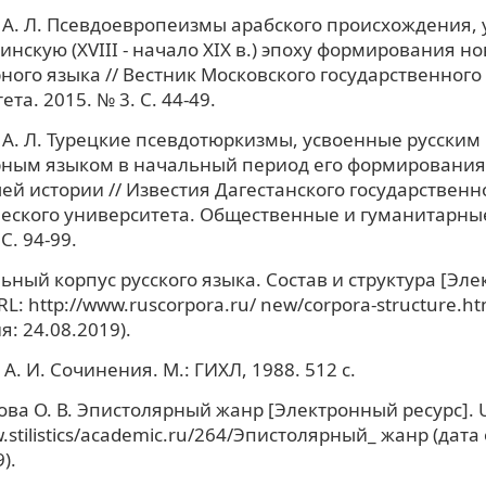
А. Л. Псевдоевропеизмы арабского происхождения, 
нскую (XVIII - начало XIX в.) эпоху формирования но
ного языка // Вестник Московского государственного
та. 2015. № 3. С. 44-49.
А. Л. Турецкие псевдотюркизмы, усвоенные русским
рным языком в начальный период его формирования 
й истории // Известия Дагестанского государственн
еского университета. Общественные и гуманитарные
 С. 94-99.
ный корпус русского языка. Состав и структура [Эл
RL: http://www.ruscorpora.ru/ new/corpora-structure.ht
: 24.08.2019).
А. И. Сочинения. М.: ГИХЛ, 1988. 512 с.
ва О. В. Эпистолярный жанр [Электронный ресурс]. 
w.stilistics/academic.ru/264/Эпистолярный_ жанр (дат
).