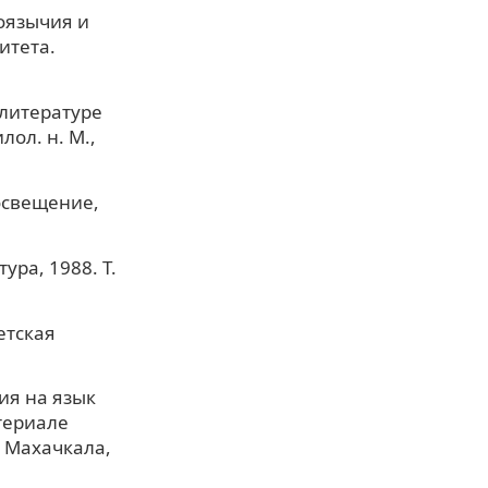
оязычия и
итета.
 литературе
лол. н. М.,
росвещение,
ура, 1988. Т.
етская
ия на язык
атериале
. Махачкала,