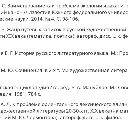
. С. Заимствование как проблема экологии языка: ин
ий канон // Известия Южного федерального универс
кие науки. 2014. № 4. С. 98-106.
 В. Жанр путевых записок в русской художественной
и XIX века (тематика, поэтика): автореф. дисс. … к. фи
я Е. Г. История русского литературного языка. М.: П
.
. Ю. Сочинения: в 2-х т. М.: Художественная литерат
ская энциклопедия / гл. ред. В. А. Мануйлов. М.: Сов
дия, 1981. 784 с.
А. Л. К проблеме ориентального лексического влиян
удожественной литературы 20-30-х гг. XIX века (на м
ний М. Ю. Лермонтова): автореф. дисс. … к. филол. н
.