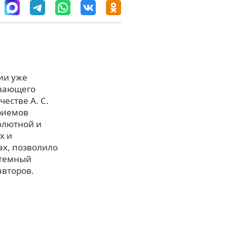
ии уже
ывающего
естве А. С.
риемов
олютной и
х и
ах, позволило
стемный
авторов.