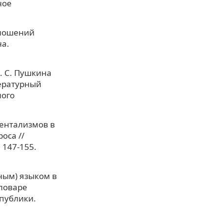
ное
тношений
на.
. С. Пушкина
тературный
ного
риентализмов в
оса //
 147-155.
ным) языком в
Словаре
публики.