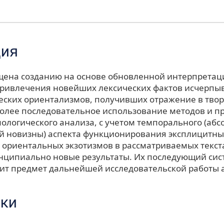
ция
щена созданию на основе обновленной интерпретац
привлечения новейших лексических фактов исчерп
еских ориентализмов, получивших отражение в творч
Более последовательное использование методов и п
ологического анализа, с учетом темпорального (абс
й новизны) аспекта функционирования эксплицитны
ориентальных экзотизмов в рассматриваемых текст
нципиально новые результаты. Их последующий си
вит предмет дальнейшей исследовательской работы 
ки