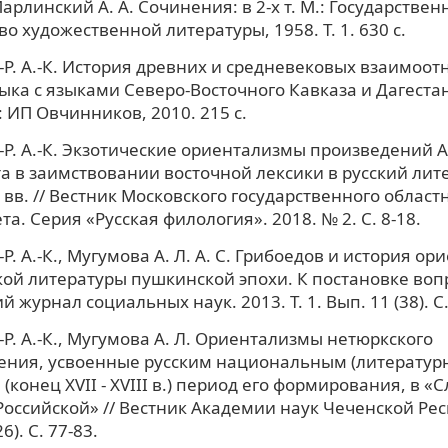
арлинский А. А. Сочинения: в 2-х т. М.: Государствен
о художественной литературы, 1958. Т. 1. 630 с.
.-Р. А.-К. История древних и средневековых взаимоо
зыка с языками Северо-Восточного Кавказа и Дагеста
 ИП Овчинников, 2010. 215 с.
.-Р. А.-К. Экзотические ориентализмы произведений А
та в заимствовании восточной лексики в русский ли
 вв. // Вестник Московского государственного област
а. Серия «Русская филология». 2018. № 2. С. 8-18.
-Р. А.-К., Мугумова А. Л. А. С. Грибоедов и история о
кой литературы пушкинской эпохи. К постановке вопр
 журнал социальных наук. 2013. Т. 1. Вып. 11 (38). С.
-Р. А.-К., Мугумова А. Л. Ориентализмы нетюркского
ения, усвоенные русским национальным (литератур
конец XVII - XVIII в.) период его формирования, в «
оссийской» // Вестник Академии наук Чеченской Рес
6). С. 77-83.