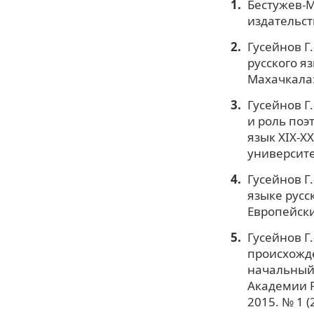
Бестужев-М
издательств
Гусейнов Г
русского я
Махачкала:
Гусейнов Г
и роль поэ
язык ХIХ-ХХ
университет
Гусейнов Г.
языке русс
Европейский
Гусейнов Г.
происхожд
начальный (
Академии Р
2015. № 1 (2