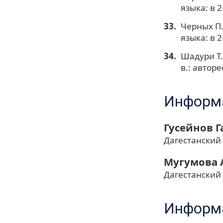
языка: в 2-
Черных П.
языка: в 2-
Шадури Т.
в.: авторе
Информа
Гусейнов 
Дагестанский
Мугумова 
Дагестанский
Информа