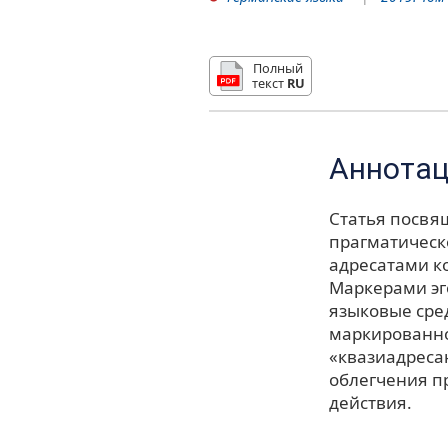
Полный
текст
RU
Аннота
Статья посвя
прагматическ
адресатами к
Маркерами эг
языковые сред
маркированно
«квазиадресан
облегчения п
действия.