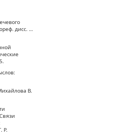
речевого
реф. дисс. …
нной
ические
5.
ыслов:
Михайлова В.
ти
 Связи
:
 Р.