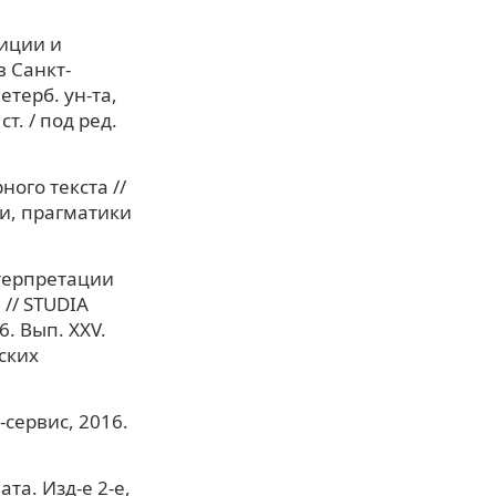
зиции и
в Санкт-
етерб. ун-та,
т. / под ред.
ого текста //
ки, прагматики
нтерпретации
// STUDIA
6. Вып. XXV.
ских
-сервис, 2016.
та. Изд-е 2-е,