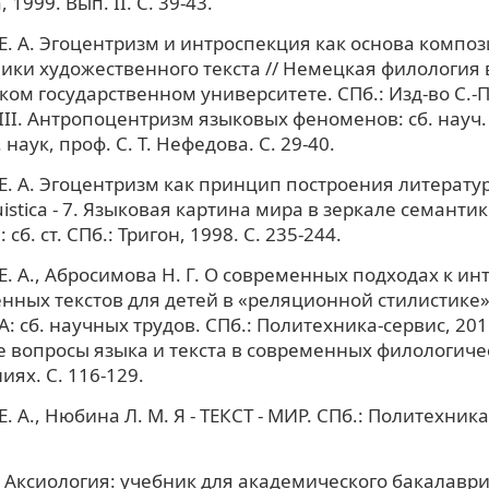
1999. Вып. II. С. 39-43.
Е. А. Эгоцентризм и интроспекция как основа компо
ики художественного текста // Немецкая филология 
ком государственном университете. СПб.: Изд-во С.-П
III. Антропоцентризм языковых феноменов: сб. науч. с
 наук, проф. С. Т. Нефедова. С. 29-40.
Е. А. Эгоцентризм как принцип построения литературн
uistica - 7. Языковая картина мира в зеркале семанти
 сб. ст. СПб.: Тригон, 1998. С. 235-244.
Е. А., Абросимова Н. Г. О современных подходах к и
нных текстов для детей в «реляционной стилистике» 
: сб. научных трудов. СПб.: Политехника-сервис, 201
 вопросы языка и текста в современных филологиче
иях. С. 116-129.
. А., Нюбина Л. М. Я - ТЕКСТ - МИР. СПб.: Политехника
. Аксиология: учебник для академического бакалавриа