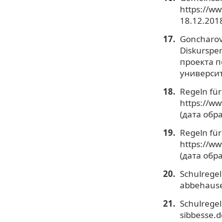
https://w
18.12.2018
Goncharova
Diskurspe
проекта п
университе
Regeln für
https://ww
(дата обр
Regeln fü
https://ww
(дата обр
Schulregel
abbehause
Schulregel
sibbesse.d