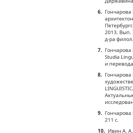
Державина, 
Гончарова 
архитектон
Петербургс
2013. Вып. 
д-ра филол.
Гончарова 
Studia Ling
и перевода:
Гончарова 
художестве
LINGUISTICA
Актуальные
исследован
Гончарова Е
211 с.
Ивин А. А