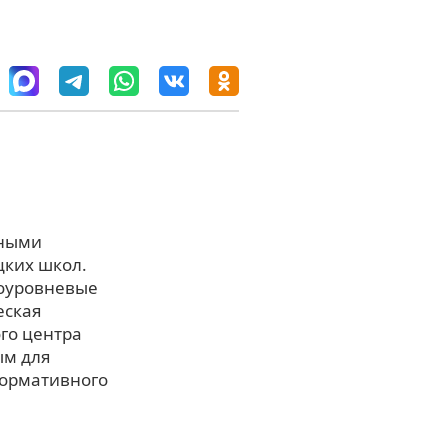
вными
цких школ.
ноуровневые
еская
го центра
ым для
нормативного