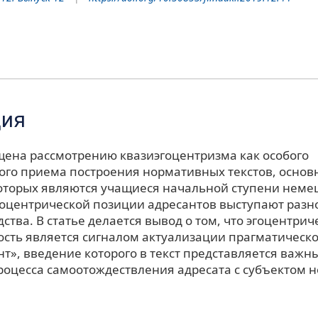
ция
щена рассмотрению квазиэгоцентризма как особого
ого приема построения нормативных текстов, осно
оторых являются учащиеся начальной ступени неме
оцентрической позиции адресантов выступают раз
ства. В статье делается вывод о том, что эгоцентрич
сть является сигналом актуализации прагматическо
т», введение которого в текст представляется важн
роцесса самоотождествления адресата с субъектом 