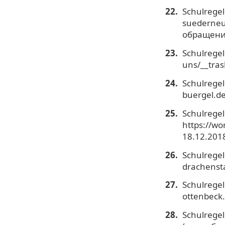
Schulrege
suederneu
обращения
Schulregel
uns/__tra
Schulregel
buergel.de
Schulrege
https://wo
18.12.2018
Schulregel
drachensta
Schulregel
ottenbeck.
Schulregel