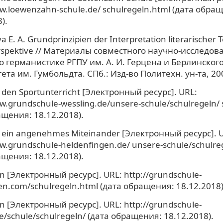
ww.loewenzahn-schule.de/ schulregeln.html (дата обра
).
 E. A. Grundprinzipien der Interpretation literarischer T
rspektive // Материалы совместного научно-исследов
о германистике РГПУ им. А. И. Герцена и Берлинског
та им. Гумбольдта. СПб.: Изд-во Политехн. ун-та, 200
 den Sportunterricht [Электронный ресурс]. URL:
w.grundschule-wessling.de/unsere-schule/schulregeln/ 
ащения: 18.12.2018).
r ein angenehmes Miteinander [Электронный ресурс]. 
w.grundschule-heldenfingen.de/ unsere-schule/schulre
ащения: 18.12.2018).
n [Электронный ресурс]. URL: http://grundschule-
n.com/schulregeln.html (дата обращения: 18.12.2018)
n [Электронный ресурс]. URL: http://grundschule-
e/schule/schulregeln/ (дата обращения: 18.12.2018).