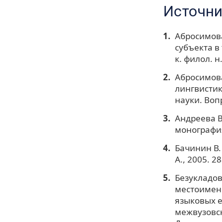
Источни
Абросимова
субъекта в
к. филол. н.
Абросимова
лингвистик
науки. Вопр
Андреева В
монография.
Бачинин В.
А., 2005. 28
Безукладов
местоименн
языковых е
межвузовск