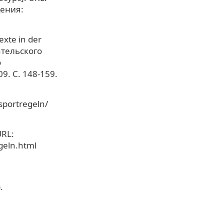
щения:
exte in der
ательского
о
9. С. 148-159.
sportregeln/
URL:
geln.html
.