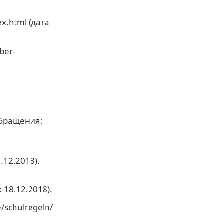
x.html (дата
ber-
 обращения:
.12.2018).
 18.12.2018).
/schulregeln/