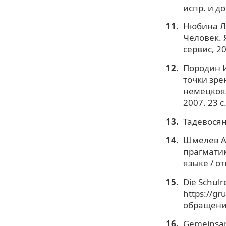
испр. и до
Нюбина Л.
Человек. 
сервис, 20
Породин И
точки зре
немецкояз
2007. 23 с
Тадевосян 
Шмелев А
прагматик
языке / от
Die Schulr
https://gr
обращения
Gemeinsam