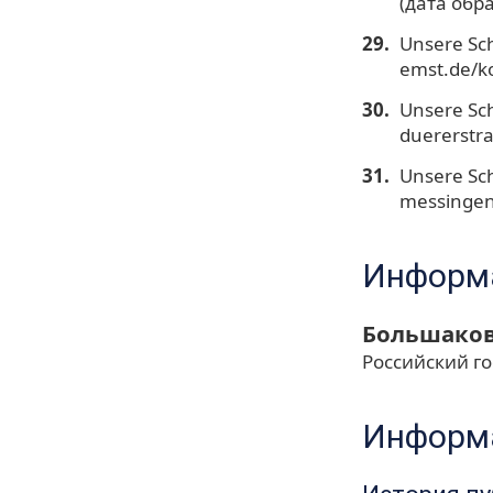
(дата обр
Unsere Sch
emst.de/k
Unsere Sch
duererstra
Unsere Sch
messingen
Информа
Большаков
Российский г
Информа