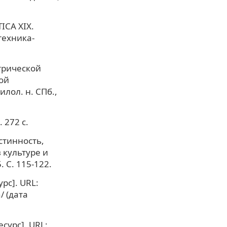
ICA XIX.
техника-
трической
ой
лол. н. СПб.,
 272 с.
стинность,
 культуре и
. С. 115-122.
рс]. URL:
/ (дата
сурс]. URL: