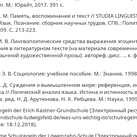
п. М.: Юрайт, 2017. 391 с.
 М. Память, воспоминание и текст // STUDIA LINGUIST
Язык. Познание: сборник научных трудов. СПб.: Поли
09. С. 213-223.
. В. Лингвопоэтические средства выражения эгоцен
ния в литературном тексте (на материале современн
ычной художественной прозы): автореф. дисс. … к. фи
.
Э. В. Социология: учебное пособие. М.: Знание, 1998.
. Д. Суждения о вымышленном мире: референция, и
а // Логический анализ языка. Истина и истинность в
в. ред. Н. Д. Арутюнова, Н. К. Рябцева. М.: Наука, 1995
egeln der Erich Kästner-Grundschule [Электронный ресу
undschule-ludwigsfeld.de/was-uns-wichtig-ist/schulregeln
: 18.12.2018).
e Schulregeln der Löwenzahn-Schule [Электронный ре