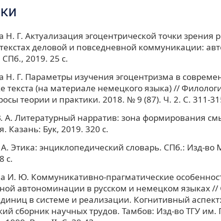
ки
 Н. Г. Актуализация эгоцентрической точки зрения 
 текстах деловой и повседневной коммуникации: авто
 СПб., 2019. 25 с.
 Н. Г. Параметры изучения эгоцентризма в совреме
е текста (на материале немецкого языка) // Филолог
осы теории и практики. 2018. № 9 (87). Ч. 2. С. 311-31
. А. Литературный нарратив: зона формирования см
 Казань: Бук, 2019. 320 с.
 А. Этика: энциклопедический словарь. СПб.: Изд-во 
8 с.
а И. Ю. Коммуникативно-прагматические особеннос
ой автономинации в русском и немецком языках //
диниц в системе и реализации. Когнитивный аспект
ий сборник научных трудов. Тамбов: Изд-во ТГУ им. Г.