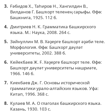
Ғәбидов Х., Таһиров Н., Хангилдин В.,
Вилданов Г. Башҡорт теленең сарыфы. Өфө:
Башкнига, 1925. 112 б.
Дмитриев Н. К. Грамматика башкирского
языка. М.: Наука, 2008. 264 с.
Зəйнуллин М. В. Хəҙерге башҡорт əҙəби теле.
Морфология. Өфө: Башҡорт дəүлəт
университеты, 2002. 388 б.
Кейекбаев Ж. F. Хәҙерге башҡорт теле. Өфө:
Башҡорт дәүләт университеты нәшриәте,
1966. 146 б.
Киекбаев Дж. Г. Основы исторической
грамматики урало-алтайских языков. Уфа:
Китап, 1996. 368 с.
Кулаев М. А. О глаголах башкирского языка.
Казань, 1930. 103 с.