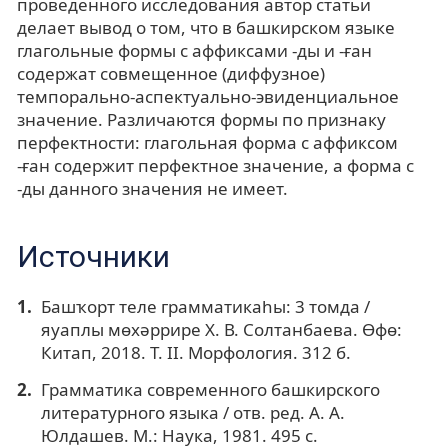
проведенного исследования автор статьи
делает вывод о том, что в башкирском языке
глагольные формы с аффиксами -ды и -ған
содержат совмещенное (диффузное)
темпорально-аспектуально-эвиденциальное
значение. Различаются формы по признаку
перфектности: глагольная форма с аффиксом
-ған содержит перфектное значение, а форма с
-ды данного значения не имеет.
Источники
Башҡорт теле грамматикаһы: 3 томда /
яуаплы мөхәррире Х. В. Солтанбаева. Өфө:
Китап, 2018. Т. II. Морфология. 312 б.
Грамматика современного башкирского
литературного языка / отв. ред. А. А.
Юлдашев. М.: Наука, 1981. 495 с.