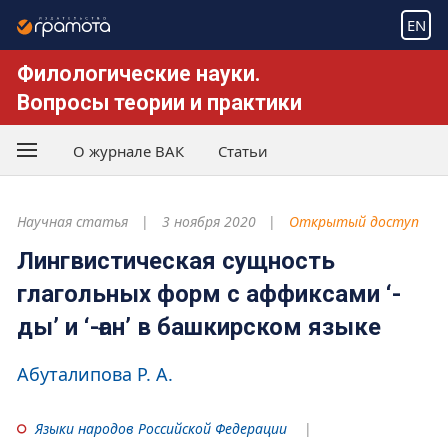
EN
Филологические науки.
Вопросы теории и практики
О журнале ВАК
Статьи
Научная статья
3 ноября 2020
Открытый доступ
Лингвистическая сущность
глагольных форм с аффиксами ‘-
ды’ и ‘-ған’ в башкирском языке
Абуталипова Р. А.
Языки народов Российской Федерации