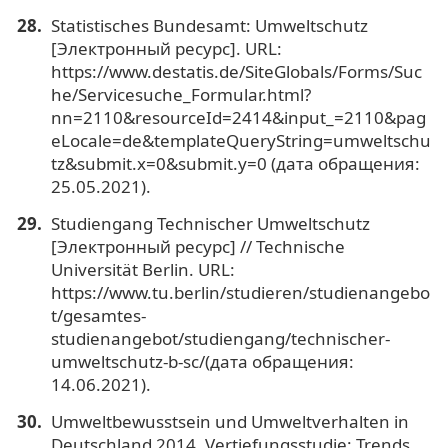
Statistisches Bundesamt: Umweltschutz
[Электронный ресурс]. URL:
https://www.destatis.de/SiteGlobals/Forms/Suc
he/Servicesuche_Formular.html?
nn=2110&resourceId=2414&input_=2110&pag
eLocale=de&templateQueryString=umweltschu
tz&submit.x=0&submit.y=0 (дата обращения:
25.05.2021).
Studiengang Technischer Umweltschutz
[Электронный ресурс] // Technische
Universität Berlin. URL:
https://www.tu.berlin/studieren/studienangebo
t/gesamtes-
studienangebot/studiengang/technischer-
umweltschutz-b-sc/(дата обращения:
14.06.2021).
Umweltbewusstsein und Umweltverhalten in
Deutschland 2014. Vertiefungsstudie: Trends