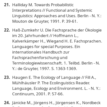
Halliday M. Towards Probabilistic
Interpretations // Functional and Systemic
Linguistics: Approaches and Uses. Berlin - N. Y.:
Mouton de Gruyter, 1991. P. 39-61.
Haß-Zumkehr U. Die Fachsprache der Ökologie
im 20. Jahrhundert // Hoffmann L.,
Kalverkämper H., Wiegand H. E. Fachsprachen.
Languages for special Purposes. Ein
internationales Handbuch zur
Fachsprachenforschung und
Terminologiewissenschaft. 1. Teilbd. Berlin - N.
Y.: de Gruyter, 1997. S. 1363-1369.
Haugen E. The Ecology of Language // Fill A.,
Mühlhäusler P. The Ecolinguistics Reader.
Language, Ecology and Environment. L. - N. Y.:
Continuum, 2001. P. 57-66.
Jänicke M., Jörgens H., Jörgensen K., Nordbeck