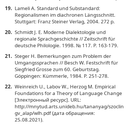
Lameli A. Standard und Substandard:
Regionalismen im diachronen Längsschnitt.
Stuttgart: Franz Steiner Verlag, 2004. 272 p.
Schmidt J. E. Moderne Dialektologie und
regionale Sprachgeschichte // Zeitschrift für
deutsche Philologie. 1998. № 117. P. 163-179.
Steger H. Bemerkungen zum Problem der
Umgangssprachen // Besch W. Festschrift für
Siegfried Grosse zum 60. Geburtstag.
Göppingen: Kümmerle, 1984. P. 251-278.
Weinreiсh U., Labоv W., Herzog M. Empirical
Foundations for a Theory of Language Change
[Электронный ресурс]. URL:
http://mnytud.arts.unideb.hu/tananyag/szoclin
gv_alap/wlh.pdf (дата обращения:
25.08.2021).