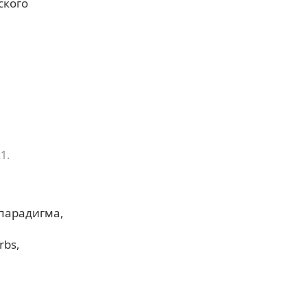
ского
1.
парадигма
erbs