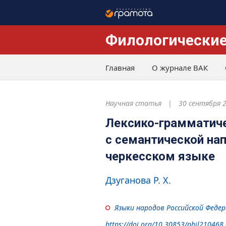
Филологические
Главная
О журнале ВАК
Научная статья
30 сентября 
Лексико-грамматиче
с семантической на
черкесском языке
Дзуганова Р. Х.
Языки народов Российской Феде
https://doi.org/10.30853/phil210468