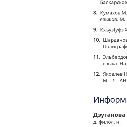
Балкарское
Кумахов М.
языков. М.:
КхъуэIуфэ 
Шарданов 
Полиграфсе
Эльбердов
языка. На
Яковлев Н
М. - Л.: АН
Информа
Дзуганова
д. филол. н.