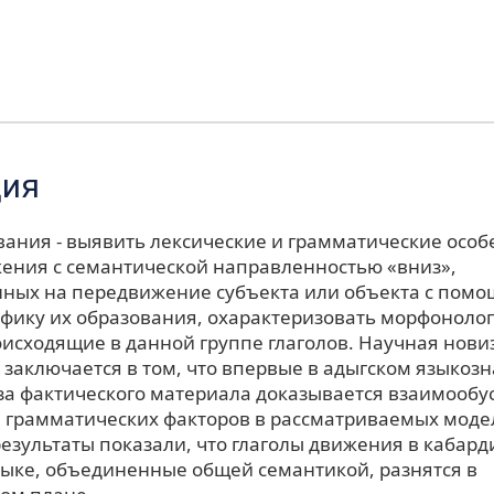
ция
вания - выявить лексические и грамматические особ
жения с семантической направленностью «вниз»,
ных на передвижение субъекта или объекта с помо
ифику их образования, охарактеризовать морфоноло
оисходящие в данной группе глаголов. Научная нови
 заключается в том, что впервые в адыгском языкоз
за фактического материала доказывается взаимообу
и грамматических факторов в рассматриваемых моде
езультаты показали, что глаголы движения в кабард
зыке, объединенные общей семантикой, разнятся в