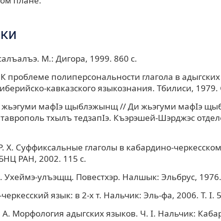
ом плане.
ки
алъалъэ. М.: Дигора, 1999. 860 c.
. К проблеме полиперсональности глагола в адыгских 
иберийско-кавказского языкознания. Тбилиси, 1979. С
и жьэгуми мафIэ щыблэжынщ // Ди жьэгуми мафIэ щ
Ставрополь тхылъ тедзапIэ. Къэрэшей-Шэрджэс отделе
Р. Х. Суффиксальные глаголы в кабардино-черкесском
БНЦ РАН, 2002. 115 с.
М. Ухеймэ-улъэщщ. Повестхэр. Налшык: Эльбрус, 1976.
еркесский язык: в 2-х т. Нальчик: Эль-фа, 2006. Т. I. 5
 А. Морфология адыгских языков. Ч. I. Нальчик: Каба