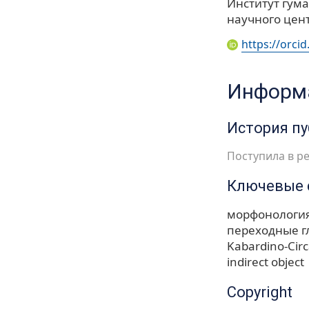
Институт гум
научного цент
https://orci
Информа
История п
Поступила в ре
Ключевые 
морфонологи
переходные г
Kabardino-Cir
indirect object
Copyright