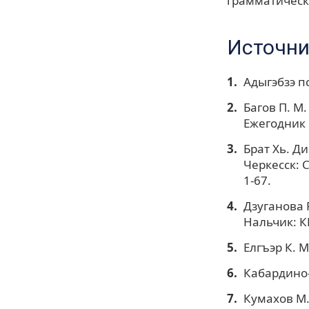
грамматическ
Источни
Адыгэбзэ пс
Багов П. М
Ежегодник 
Брат Хь. Д
Черкесск: 
1-67.
Дзуганова 
Нальчик: К
Елгъэр К. 
Кабардино-ч
Кумахов М.