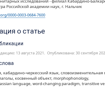
анитарных исследований - филиал Кабардино-Балкар
ра Российской академии наук, г. Нальчик
d.org/0000-0003-0684-7600
ция о статье
убликации
дакцию: 13 августа 2021.
Опубликована: 30 сентября 202
слова
я
кабардино-черкесский язык
словоизменительная 
лаголы
косвенный объект
morphophonology
cassian language
word-changing paradigm
transitive v