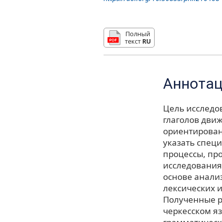
Полный
текст
RU
Аннота
Цель исследо
глаголов дви
ориентирован
указать спец
процессы, пр
исследования
основе анали
лексических 
Полученные р
черкесском я