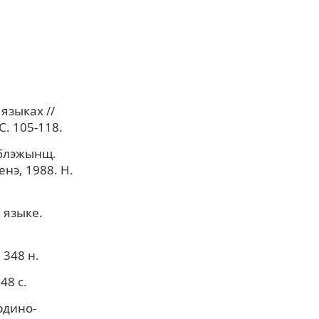
языках //
. 105-118.
ыблэжынщ.
нэ, 1988. Н.
 языке.
 348 н.
48 с.
рдино-