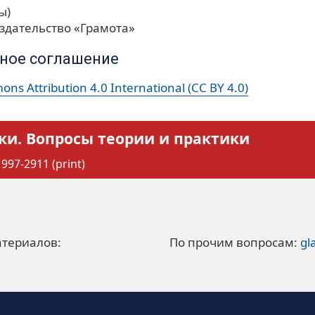
ы)
здательство «Грамота»
ное соглашение
ns Attribution 4.0 International (CC BY 4.0)
ки. Вопросы теории и практики
997-2911 (print)
атериалов:
По прочим вопросам:
gl