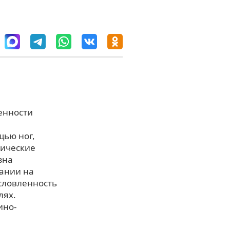
енности
щью ног,
гические
зна
нании на
словленность
лях.
ино-