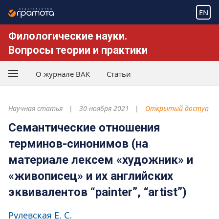
EN
Филологические науки.
Вопросы теории и практики
О журнале ВАК
Статьи
Научная статья
30 ноября 2021
Открытый доступ
Семантические отношения
терминов-синонимов (на
материале лексем «художник» и
«живописец» и их английских
эквивалентов “painter”, “artist”)
Рулевская Е. С.