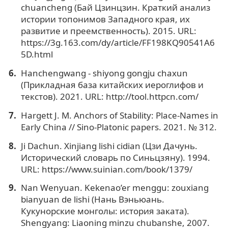
chuancheng (Бай Цзинцзин. Краткий анализ
истории топонимов Западного края, их
развитие и преемственность). 2015. URL:
https://3g.163.com/dy/article/FF198KQ90541A6
5D.html
Hanchengwang - shiyong gongju chaxun
(Прикладная база китайских иероглифов и
текстов). 2021. URL: http://tool.httpcn.com/
Hargett J. M. Anchors of Stability: Place-Names in
Early China // Sino-Platonic papers. 2021. № 312.
Ji Dachun. Xinjiang lishi cidian (Цзи Дачунь.
Исторический словарь по Синьцзяну). 1994.
URL: https://www.suinian.com/book/1379/
Nan Wenyuan. Kekenao’er menggu: zouxiang
bianyuan de lishi (Нань Вэньюань.
Кукунорские монголы: история заката).
Shengyang: Liaoning minzu chubanshe, 2007.