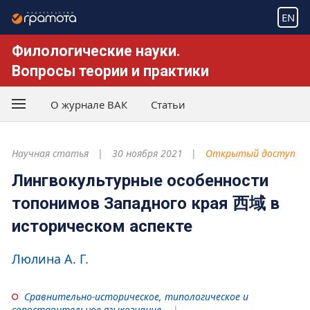
EN
Филологические науки.
Вопросы теории и практики
О журнале ВАК
Статьи
Научная статья
30 ноября 2021
Открытый доступ
Лингвокультурные особенности
топонимов Западного края 西域 в
историческом аспекте
Люлина А. Г.
Сравнительно-историческое, типологическое и
сопоставительное языкознание