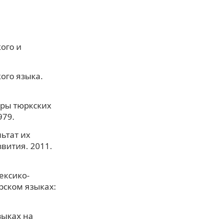
ого и
ого языка.
уры тюркских
979.
ьтат их
вития. 2011.
ексико-
рском языках:
зыках на