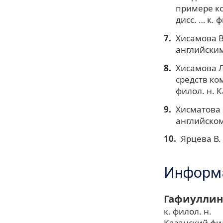
примере ко
дисс. … к. 
Хисамова В
английским 
Хисамова Л
средств ко
филол. н. К
Хисматова 
английском 
Ярцева В.
Информа
Гафиуллин
к. филол. н.
Казанский фи