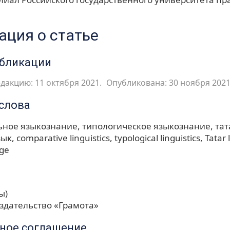
ция о статье
убликации
дакцию: 11 октября 2021.
Опубликована: 30 ноября 2021
слова
ьное языкознание
типологическое языкознание
тат
зык
comparative linguistics
typological linguistics
Tatar
age
ы)
здательство «Грамота»
ное соглашение