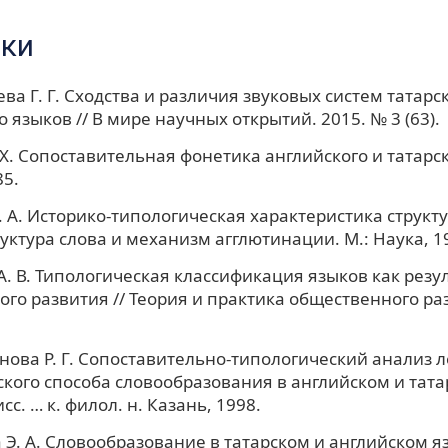
ки
ва Г. Г. Сходства и различия звуковых систем татарск
 языков // В мире научных открытий. 2015. № 3 (63).
 Х. Сопоставительная фонетика английского и татарск
85.
. A. Историко-типологическая характеристика структ
руктура слова и механизм агглютинации. М.: Наука, 1
А. В. Типологическая классификация языков как резул
ого развития // Теория и практика общественного раз
ова Р. Г. Сопоставительно-типологический анализ л
кого способа словообразования в английском и тата
сс. … к. филол. н. Казань, 1998.
Э. А. Словообразование в татарском и английском я