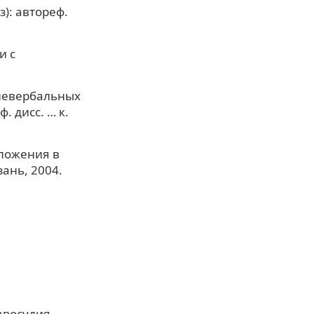
): автореф.
и с
 невербальных
. дисс. … к.
дложения в
зань, 2004.
авосудия