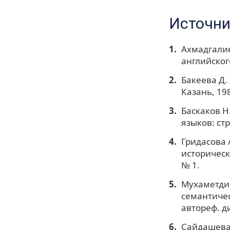
Источни
Ахмадгалие
английского
Бакеева Д.
Казань, 19
Баскаков H
языков: ст
Гридасова 
историческ
№ 1.
Мухаметдин
семантичес
автореф. ди
Сайдашева 