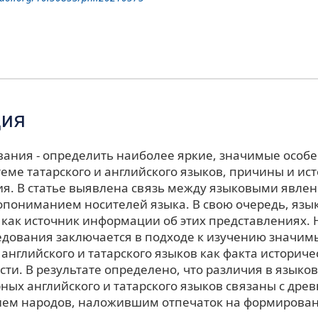
ция
вания - определить наиболее яркие, значимые особе
еме татарского и английского языков, причины и ист
я. В статье выявлена связь между языковыми явле
пониманием носителей языка. В свою очередь, язы
 как источник информации об этих представлениях.
едования заключается в подходе к изучению значим
английского и татарского языков как факта историче
ти. В результате определено, что различия в языко
ных английского и татарского языков связаны с дре
ем народов, наложившим отпечаток на формирован