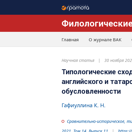
Филологические
Главная
О журнале ВАК
Научная статья
30 ноября 20
Типологические схо
английского и татар
обусловленности
Гафиуллина К. Н.
Сравнительно-историческое, ти
2021. Том 14. Выпуск 11
https:/