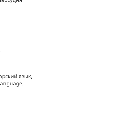
.
арский язык
 language