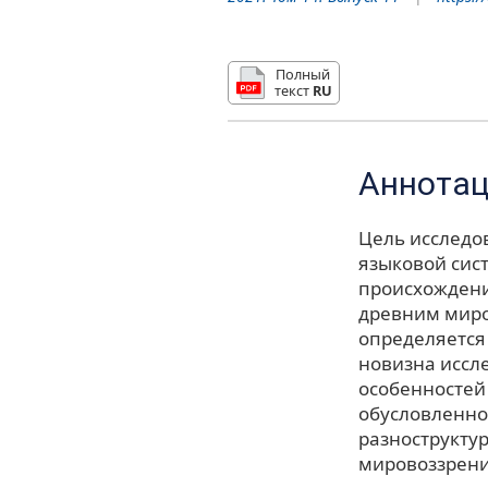
Полный
текст
RU
Аннота
Цель исследо
языковой сист
происхождени
древним миро
определяется
новизна иссл
особенностей 
обусловленнос
разноструктур
мировоззрени