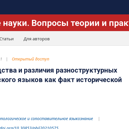
 науки. Вопросы теории и пра
Статьи
Для авторов
21
Открытый доступ
дства и различия разноструктурных
ского языков как факт исторической
пологическое и сопоставительное языкознание
/doi.org/10.30853/phil20210575