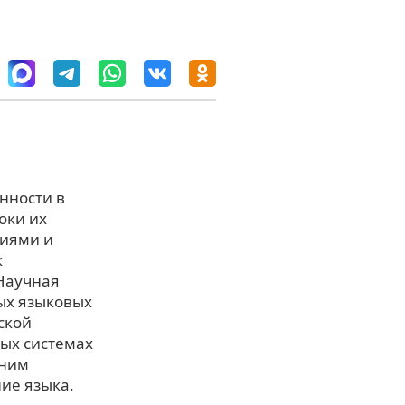
нности в
оки их
ниями и
к
 Научная
ых языковых
ской
вых системах
вним
ие языка.