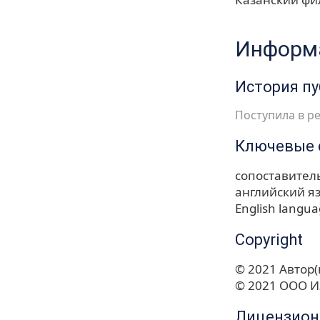
Информа
История п
Поступила в ре
Ключевые 
сопоставител
английский я
English langu
Copyright
© 2021 Автор(
© 2021 ООО И
Лицензион