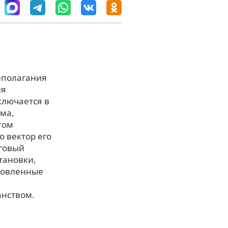
еполагания
ия
ключается в
ма,
том
 вектор его
оговый
тановки,
новленные
нством.