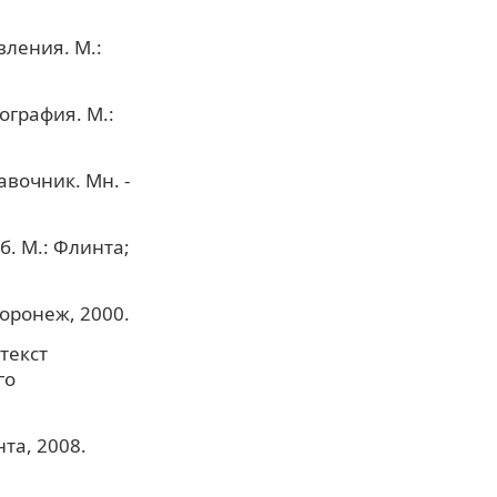
вления. М.:
ография. М.:
авочник. Мн. -
б. М.: Флинта;
оронеж, 2000.
текст
го
та, 2008.