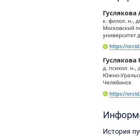
Гуслякова
к. филол. н., д
Московский п
университет д
https://orci
Гуслякова
д. психол. н., 
Южно-Уральск
Челябинск
https://orci
Информа
История п