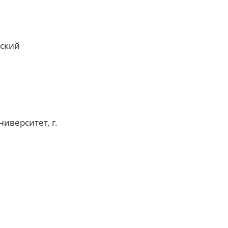
йский
иверситет, г.