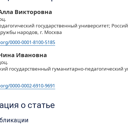
 Алла Викторовна
оц.
едагогический государственный университет; Росси
ружбы народов, г. Москва
d.org/0000-0001-8100-5185
 Нина Ивановна
доц.
ий государственный гуманитарно-педагогический ун
d.org/0000-0002-6910-9691
ция о статье
убликации