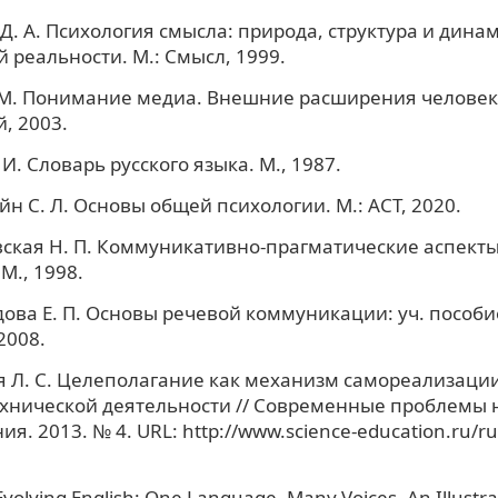
Д. А. Психология смысла: природа, структура и дина
 реальности. М.: Смысл, 1999.
М. Понимание медиа. Внешние расширения человека.
, 2003.
И. Словарь русского языка. М., 1987.
н С. Л. Основы общей психологии. М.: АСТ, 2020.
ская Н. П. Коммуникативно-прагматические аспект
М., 1998.
ова Е. П. Основы речевой коммуникации: уч. пособие
2008.
 Л. С. Целеполагание как механизм самореализации
хнической деятельности // Современные проблемы 
я. 2013. № 4. URL: http://www.science-education.ru/ru/
 Evolving English: One Language, Many Voices. An Illustra