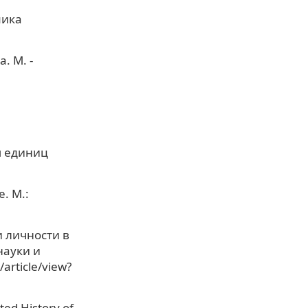
мика
 М. -
ы единиц
. М.:
 личности в
науки и
article/view?
ted History of