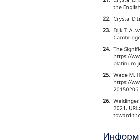
the English
Crystal D.I
Dijk T. A.
Cambridge 
The Signif
https://ww
platinum-j
Wade M. H
https://w
20150206-
Weidinger 
2021. URL:
toward-the
Информа