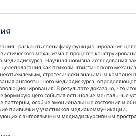
ция
вания - раскрыть специфику функционирования цел
гвистического механизма в процессе конструирован
о медиадискурса. Научная новизна исследования за
 целеполагания как психолингвистического механиз
неотъемлемым, стратегически значимым компонен
ания англоязычного медиадискурса, определяющего
эволюционирования. В результате доказано, что ит
леформирующего события есть новые ментальные ус
е паттерны, особые эмоциональные состояния и об
кие привычки у участников медиакоммуникации,
ующих с англоязычным медиадискурсивным простра