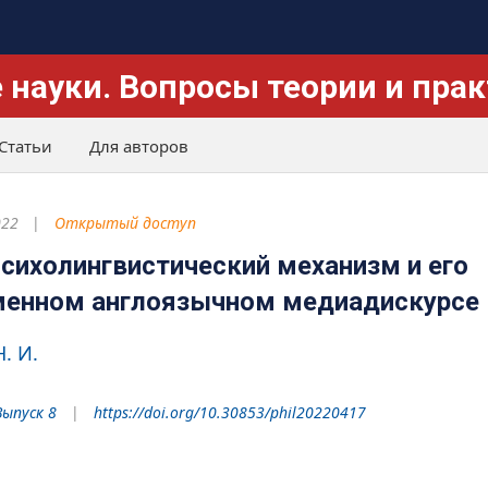
 науки. Вопросы теории и пра
Статьи
Для авторов
022
Открытый доступ
психолингвистический механизм и его
еменном англоязычном медиадискурсе
. И.
Выпуск 8
https://doi.org/10.30853/phil20220417