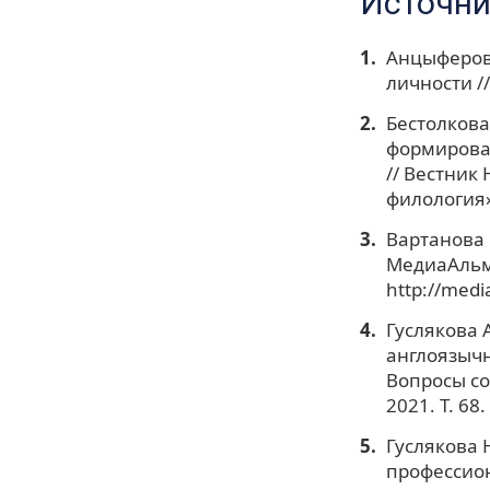
Источни
Анцыферова
личности //
Бестолкова
формирова
// Вестник
филология».
Вартанова 
МедиаАльма
http://med
Гуслякова 
англоязычн
Вопросы со
2021. Т. 68.
Гуслякова 
профессион