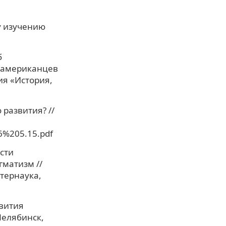
у изучению
б
оамериканцев
ия «История,
 развития? //
6%205.15.pdf
ости
гматизм //
тернаука,
звития
Челябинск,