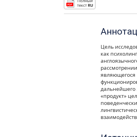
Полный
текст
RU
Аннота
Цель исследо
как психолин
англоязычног
рассмотрении
являющегося 
функциониров
дальнейшего 
«продукт» це
поведенчески
лингвистичес
взаимодейств