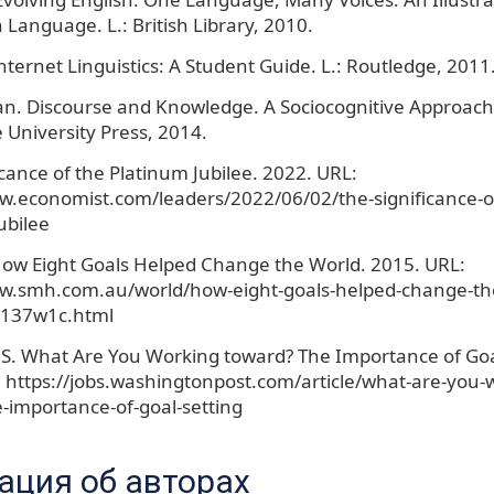
 Language. L.: British Library, 2010.
nternet Linguistics: A Student Guide. L.: Routledge, 2011
 van. Discourse and Knowledge. A Sociocognitive Approac
University Press, 2014.
icance of the Platinum Jubilee. 2022. URL:
w.economist.com/leaders/2022/06/02/the-significance-o
ubilee
ow Eight Goals Helped Change the World. 2015. URL:
ww.smh.com.au/world/how-eight-goals-helped-change-th
137w1c.html
S. What Are You Working toward? The Importance of Goal
 https://jobs.washingtonpost.com/article/what-are-you-
-importance-of-goal-setting
ция об авторах