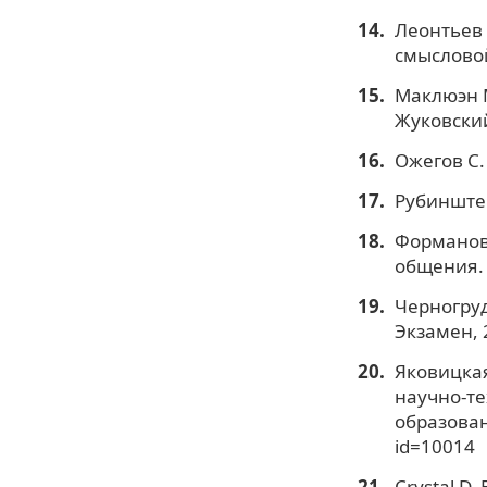
Леонтьев 
смысловой
Маклюэн 
Жуковский
Ожегов С. 
Рубинштей
Форманов
общения. 
Черногруд
Экзамен, 
Яковицкая
научно-те
образовани
id=10014
Crystal D.