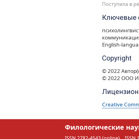
Поступила в ре
Ключевые 
психолингвис
коммуникаци
English-langua
Copyright
© 2022 Автор(
© 2022 ООО И
Лицензион
Creative Commo
Филологические нау
ISSN 2782-4543 (online)
ISSN 1