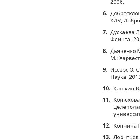
2006.
Добросклон
КДУ; Добро
Дускаева Л
Флинта, 20
Дьяченко М
М.: Харвест
Иссерс О. С
Наука, 201
Кашкин В.
Конюхова 
целеполаг
университ
Копнина Г
Леонтьев 