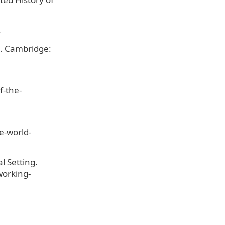
.
h. Cambridge:
f-the-
e-world-
 Setting.
working-