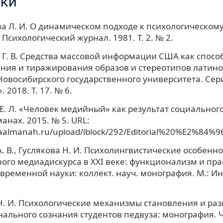
ки
 Л. И. О динамическом подходе к психологическом
 Психологический журнал. 1981. Т. 2. № 2.
 Г. В. Средства массовой информации США как спосо
ния и тиражирования образов и стереотипов латин
 Новосибирского государственного университета. Сер
 2018. Т. 17. № 6.
Е. Л. «Человек медийный» как результат социального
нах. 2015. № 5. URL:
iaalmanah.ru/upload/iblock/292/Editorial%20%E2%84%9
А. В., Гуслякова Н. И. Психолингвистические особенн
ого медиадискурса в XXI веке: функционализм и пра
временной науки: коллект. науч. монография. М.: Ин
Н. И. Психологические механизмы становления и ра
ального сознания студентов педвуза: монография. 