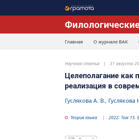
Филологические
Главная
О журнале ВАК
Научная статья
31 августа 2
Целеполагание как 
реализация в совр
Гуслякова А. В.
Гуслякова Н
Теория языка
2022. Том 15. 