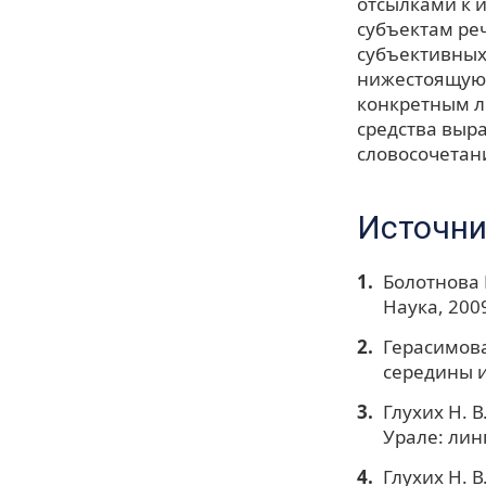
отсылками к
субъектам ре
субъективных
нижестоящую 
конкретным л
средства выр
словосочетани
Источни
Болотнова 
Наука, 200
Герасимова
середины и 
Глухих Н. 
Урале: лин
Глухих Н. 