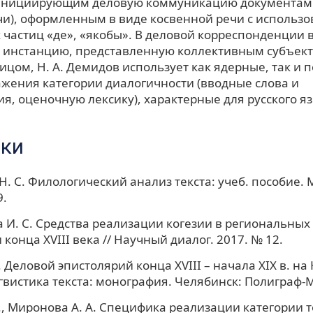
 инициирующим деловую коммуникацию документам
чи), оформленным в виде косвенной речи с использ
 частиц «де», «якобы». В деловой корреспонденции 
инстанцию, представленную коллективным субъек
ицом, Н. А. Демидов использует как ядерные, так и
ажения категории диалогичности (вводные слова и
я, оценочную лексику), характерные для русского язы
ки
Н. С. Филологический анализ текста: учеб. пособие. 
9.
 И. С. Средства реализации когезии в региональных
конца XVIII века // Научный диалог. 2017. № 12.
В. Деловой эпистолярий конца XVIII – начала XIX в. н
гвистика текста: монография. Челябинск: Полиграф-М
В., Миронова А. А. Специфика реализации категории 