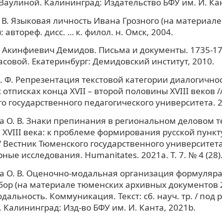
. Ваулиной. Калининград: Издательство БФУ им. И. Кан
 В. Языковая личность Ивана Грозного (на материал
 автореф. дисс. … к. филол. н. Омск, 2004.
Акинфиевич Демидов. Письма и документы. 1735-178
касовой. Екатеринбург: Демидовский институт, 2010.
. Ф. Репрезентация текстовой категории диалогичнос
 отписках конца XVII – второй половины XVIII веков /
го государственного педагогического университета. 2
 О. В. Знаки препинания в региональном деловом т
XVIII века: к проблеме формирования русской пунк
/ Вестник Тюменского государственного университета
ные исследования. Humanitates. 2021a. Т. 7. № 4 (28)
а О. В. Оценочно-модальная организация формуляра
ор (на материале тюменских архивных документов 2-
одальность. Коммуникация. Текст: сб. науч. тр. / под р
 Калининград: Изд-во БФУ им. И. Канта, 2021b.