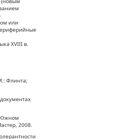
 (новым
ованием
в
том или
 периферийные
ка XVIII в.
М.: Флинта;
 документах
а Южном
астер, 2008.
толерантности