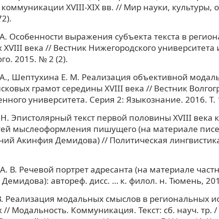
 коммуникации XVIII-XIX вв. // Мир науки, культуры, 
2).
 А. Особенности выражения субъекта текста в регио
 XVIII века // Вестник Нижегородского университета и
о. 2015. № 2 (2).
 А., Шептухина Е. М. Реализация объективной модал
йсковых грамот середины XVIII века // Вестник Волгог
нного университета. Серия 2: Языкознание. 2016. Т. 
 Н. Эпистолярный текст первой половины XVIII века 
тей мыслеоформления пишущего (на материале писе
ий Акинфия Демидова) // Политическая лингвистика
А. В. Речевой портрет адресанта (на материале част
 Демидова): автореф. дисс. … к. филол. н. Тюмень, 20
В. Реализация модальных смыслов в региональных и
// Модальность. Коммуникация. Текст: сб. науч. тр. /