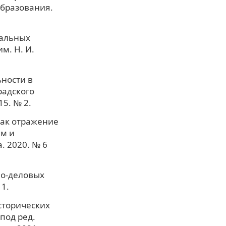
образования.
нальных
м. Н. И.
ьности в
радского
15. № 2.
как отражение
м и
. 2020. № 6
но-деловых
11.
сторических
 под ред.