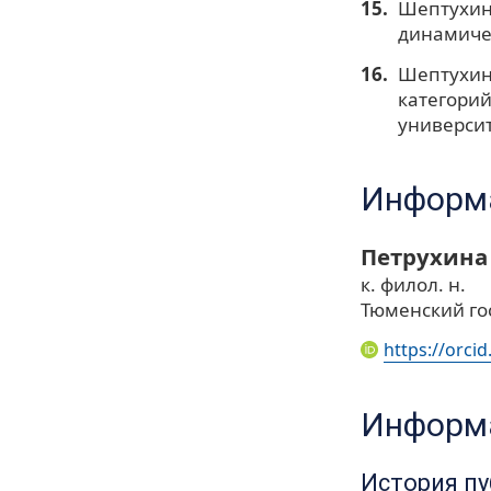
Шептухина
динамичес
Шептухина
категорий
университ
Информа
Петрухина
к. филол. н.
Тюменский го
https://orci
Информа
История п