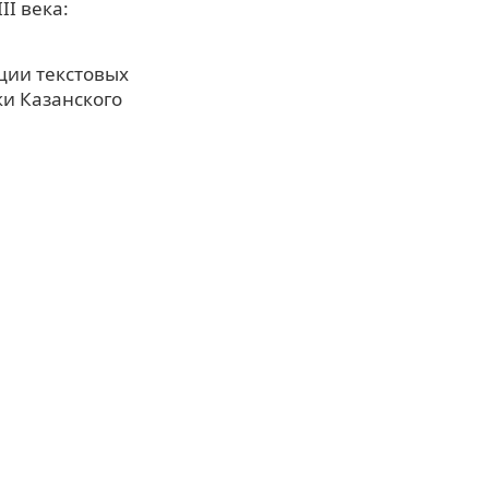
I века:
ции текстовых
ки Казанского