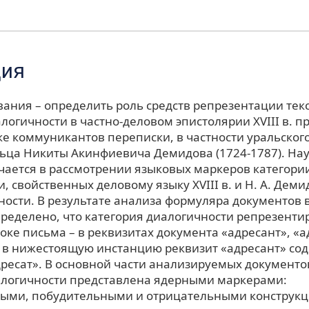
ция
вания – определить роль средств репрезентации тек
логичности в частно-деловом эпистолярии XVIII в. п
ке коммуникантов переписки, в частности уральског
ьца Никиты Акинфиевича Демидова (1724-1787). На
чается в рассмотрении языковых маркеров категори
, свойственных деловому языку XVIII в. и Н. А. Деми
ности. В результате анализа формуляра документов
ределено, что категория диалогичности репрезенти
ке письма – в реквизитах документа «адресант», «ад
х в нижестоящую инстанцию реквизит «адресант» сод
дресат». В основной части анализируемых документо
алогичности представлена ядерными маркерами:
ыми, побудительными и отрицательными конструк