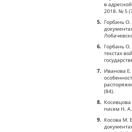
в адресной
2018. № 5 (7
Горбань О.
документах
Лобачевског
Горбань О.
текстах во
государстве
Иванова Е.
особеннос
распоряжен
(84).
Косивцова 
писем Н. А.
Косова М. 
документах 