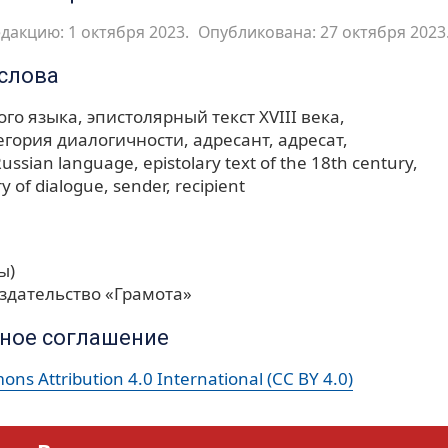
дакцию: 1 октября 2023.
Опубликована: 27 октября 2023
слова
ого языка
эпистолярный текст XVIII века
тегория диалогичности
адресант
адресат
 Russian language
epistolary text of the 18th century
ry of dialogue
sender
recipient
ы)
здательство «Грамота»
ное соглашение
ns Attribution 4.0 International (CC BY 4.0)