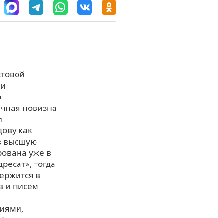
стовой
ри
о
учная новизна
и
дову как
 в высшую
рована уже в
ресат», тогда
ержится в
в и писем
циями,