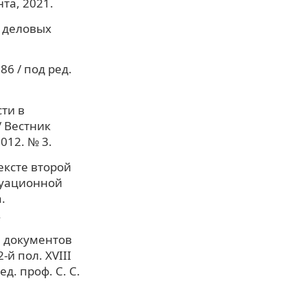
та, 2021.
е деловых
6 / под ред.
ти в
/ Вестник
012. № 3.
ексте второй
туационной
.
.
 документов
й пол. XVIII
ед. проф. С. С.