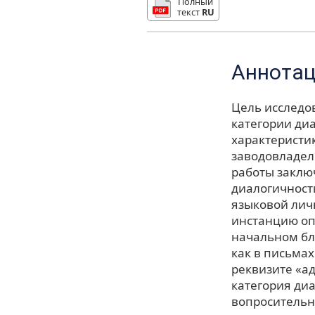
Полный
текст
RU
Аннота
Цель исследо
категории диа
характеристи
заводовладел
работы заклю
диалогичности
языковой лич
инстанцию оп
начальном бло
как в письма
реквизите «а
категория ди
вопросительн