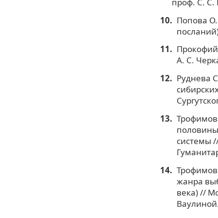
проф. С. С
Попова О.
посланий):
Прокофий 
А. С. Чер
Руднева С
сибирских
Сургутско
Трофимова
половины 
системы /
Гуманитар
Трофимов
жанра выб
века) // М
Ваулиной.