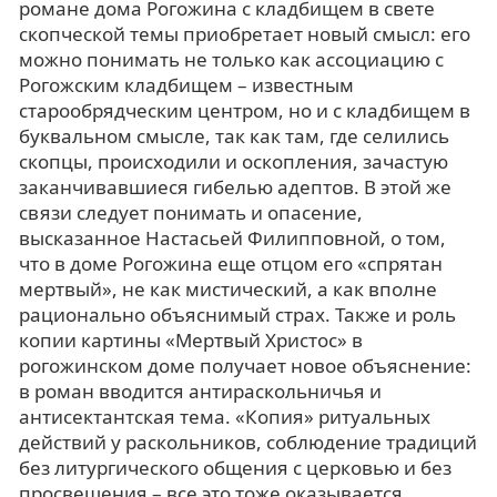
романе дома Рогожина с кладбищем в свете
скопческой темы приобретает новый смысл: его
можно понимать не только как ассоциацию с
Рогожским кладбищем – известным
старообрядческим центром, но и с кладбищем в
буквальном смысле, так как там, где селились
скопцы, происходили и оскопления, зачастую
заканчивавшиеся гибелью адептов. В этой же
связи следует понимать и опасение,
высказанное Настасьей Филипповной, о том,
что в доме Рогожина еще отцом его «спрятан
мертвый», не как мистический, а как вполне
рационально объяснимый страх. Также и роль
копии картины «Мертвый Христос» в
рогожинском доме получает новое объяснение:
в роман вводится антираскольничья и
антисектантская тема. «Копия» ритуальных
действий у раскольников, соблюдение традиций
без литургического общения с церковью и без
просвещения – все это тоже оказывается