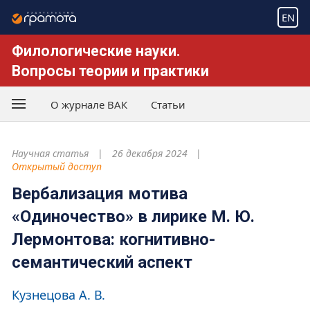
EN
Филологические науки.
Вопросы теории и практики
О журнале ВАК
Статьи
Научная статья
26 декабря 2024
Открытый доступ
Вербализация мотива
«Одиночество» в лирике М. Ю.
Лермонтова: когнитивно-
семантический аспект
Кузнецова А. В.