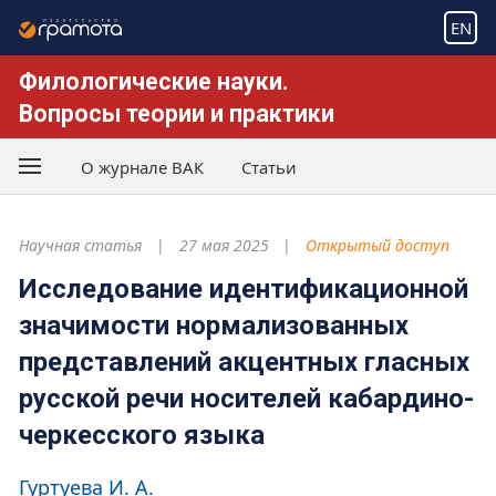
EN
Филологические науки.
Вопросы теории и практики
О журнале ВАК
Статьи
Научная статья
27 мая 2025
Открытый доступ
Исследование идентификационной
значимости нормализованных
представлений акцентных гласных
русской речи носителей кабардино-
черкесского языка
Гуртуева И. А.