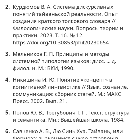
Курдюмов В. А. Система дискурсивных
понятий тайваньской реальности. Опыт
создания краткого толкового словаря //
Филологические науки. Вопросы теории и
практики. 2023. Т. 16. № 12.
https://doi.org/10.30853/phil20230654
Мельников Г. П. Принципы и методы
системной типологии языков: дисс. … д.
филол. н. М.: ВКИ, 1990.
Никишина И. Ю. Понятие «концепт» в
когнитивной лингвистике // Язык, сознание,
коммуникация: сборник статей. М.: МАКС
Пресс, 2002. Вып. 21.
Попов Ю. В., Трегубович Т. П. Текст: структура
и семантика. Мн.: Вышейшая школа, 1984.
Савченко А. В., Лю Синь Хуа. Тайвань, или
Формоза: знакомимся с чудо-островом в