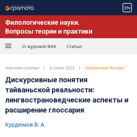
EN
Филологические науки.
Вопросы теории и практики
О журнале ВАК
Статьи
Научная статья
8 июля 2025
Открытый доступ
Дискурсивные понятия
тайваньской реальности:
лингвострановедческие аспекты и
расширение глоссария
Курдюмов В. А.