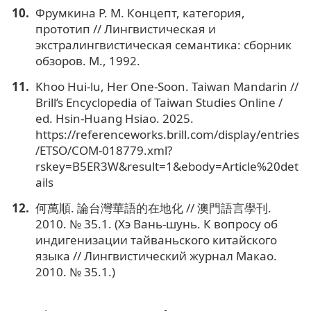
Фрумкина Р. М. Концепт, категория,
прототип // Лингвистическая и
экстралингвистическая семантика: сборник
обзоров. М., 1992.
Khoo Hui-lu, Her One-Soon. Taiwan Mandarin //
Brill’s Encyclopedia of Taiwan Studies Online /
ed. Hsin-Huang Hsiao. 2025.
https://referenceworks.brill.com/display/entries
/ETSO/COM-018779.xml?
rskey=B5ER3W&result=1&ebody=Article%20det
ails
何萬順. 論台灣華語的在地化 // 澳門語言學刊.
2010. № 35.1. (Хэ Вань-шунь. К вопросу об
индигенизации тайваньского китайского
языка // Лингвистический журнал Макао.
2010. № 35.1.)