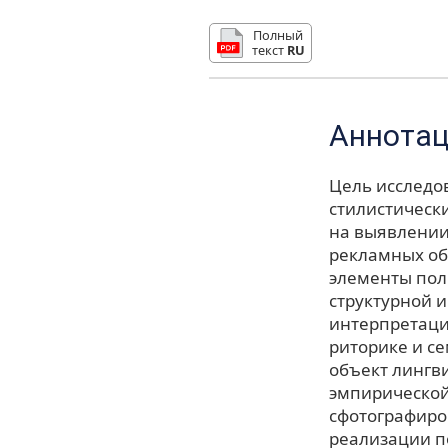
Полный
текст
RU
Аннота
Цель исследо
стилистическ
на выявлении
рекламных об
элементы пол
структурной 
интерпретаци
риторике и с
объект лингв
эмпирической
сфотографиро
реализации п