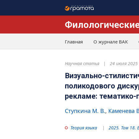
Филологические
Главная
О журнале ВАК
Научная статья
24 июля 2025
Визуально-стилисти
поликодового диску
рекламе: тематико-
Ступкина М. В.
Каменева В
Теория языка
2025. Том 18. 