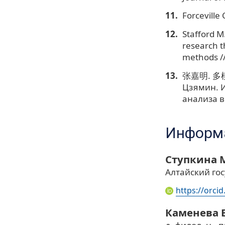
Forceville 
Stafford M.
research t
methods //
张嘉明. 多
Цзямин. 
анализа в
Информа
Ступкина 
Алтайский гос
https://orci
Каменева 