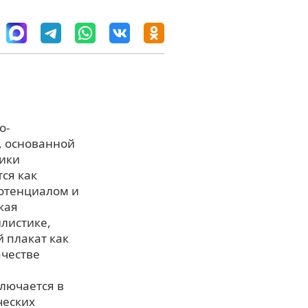
о-
, основанной
тики
ся как
отенциалом и
кая
илистике,
 плакат как
ачестве
ключается в
ческих