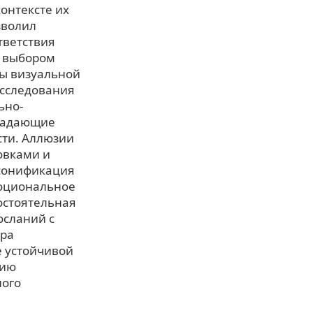
онтексте их
зволил
тветствия
и выбором
мы визуальной
исследования
ьно-
бладающие
сти. Аллюзии
овками и
рсонификация
моциональное
мостоятельная
осланий с
ура
е устойчивой
цию
ного