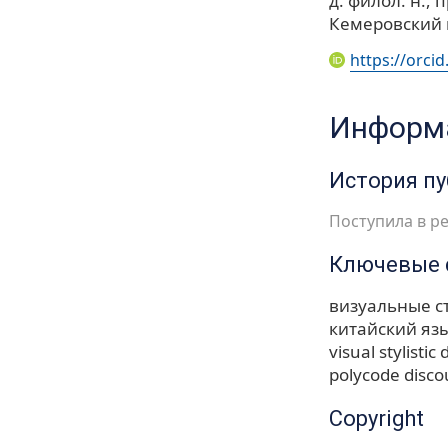
д. филол. н., 
Кемеровский 
https://orci
Информа
История п
Поступила в ре
Ключевые 
визуальные с
китайский яз
visual stylistic
polycode disco
Copyright