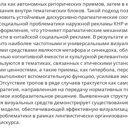
ала как автономных риторических приемов, затем в к
ания внутри тематических блоков. Такой подход по
новить устойчивые дискурсивно-прагматические соо
социальной проблематики наружной рекламы КНР 
оформления, что уточняет прагматические механиз
сти в китайской социальной рекламе. В результате 
 что наиболее частотными и универсальными визуал
ими средствами являются метафора и синекдоха, о
енью когнитивной емкости и культурной релевантно
ьзуются в тематиках, связанных с этическими устан
и ценностями, а такие приемы, как гипербола, пе
 выполняют вспомогательную функцию, усиливая э
Отсутствие тропов в ряде случаев трактуется как са
тратегия, направленная на передачу нормативных п
ямое изобразительное решение. Выявленная структ
я визуальных средств демонстрирует существовани
 модели, обеспечивающей эффективную визуализа
роблематики в рамках лингвистически организован
искурса.