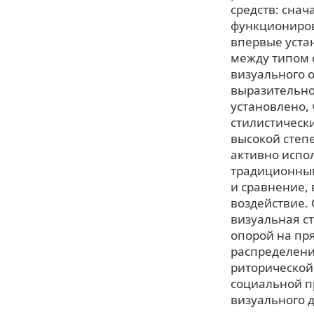
средств: снач
функциониров
впервые уста
между типом 
визуального 
выразительно
установлено,
стилистическ
высокой степ
активно испол
традиционным
и сравнение,
воздействие. 
визуальная с
опорой на пр
распределени
риторической
социальной п
визуального д