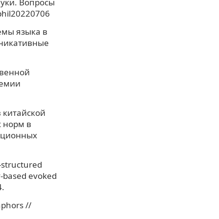
уки. Вопросы
/phil20220706
емы языка в
уникативные
твенной
демии
в китайской
 норм в
ационных
-structured
ty-based evoked
4.
aphors //