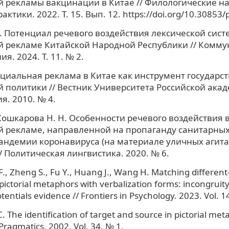
 рекламы вакцинации в Китае // Филологические на
актики. 2022. Т. 15. Вып. 12. https://doi.org/10.30853
С. Потенциал речевого воздействия лексической сист
й рекламе Китайской Народной Республики // Комм
я. 2024. Т. 11. № 2.
циальная реклама в Китае как инструмент государс
 политики // Вестник Университета Российской ака
я. 2010. № 4.
Кошкарова Н. Н. Особенности речевого воздействия 
 рекламе, направленной на пропаганду санитарных
андемии коронавируса (на материале уличных агит
// Политическая лингвистика. 2020. № 6.
F., Zheng S., Fu Y., Huang J., Wang H. Matching different
 pictorial metaphors with verbalization forms: incongrui
entials evidence // Frontiers in Psychology. 2023. Vol. 1
C. The identification of target and source in pictorial met
 Pragmatics. 2002. Vol. 34. № 1.