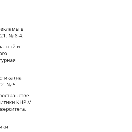
рекламы в
1. № 8-4.
чатной и
ого
турная
стика (на
2. № 5.
ространстве
итики КНР //
верситета.
тики