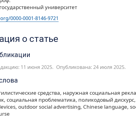
проф.
государственный университет
d.org/0000-0001-8146-9721
ция о статье
убликации
дакцию: 11 июня 2025.
Опубликована: 24 июля 2025.
слова
тилистические средства
наружная социальная рекл
ык
социальная проблематика
поликодовый дискурс
 devices
outdoor social advertising
Chinese language
so
urse