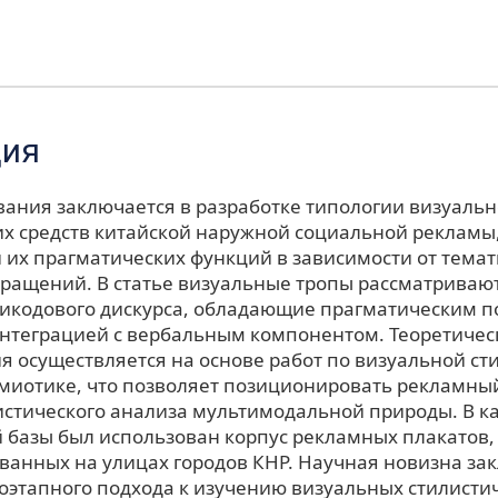
ция
вания заключается в разработке типологии визуальн
их средств китайской наружной социальной рекламы
 их прагматических функций в зависимости от тема
ращений. В статье визуальные тропы рассматривают
икодового дискурса, обладающие прагматическим п
интеграцией с вербальным компонентом. Теоретичес
я осуществляется на основе работ по визуальной ст
емиотике, что позволяет позиционировать рекламный
истического анализа мультимодальной природы. В к
 базы был использован корпус рекламных плакатов,
ванных на улицах городов КНР. Научная новизна за
оэтапного подхода к изучению визуальных стилисти