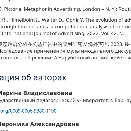
C. Pictorial Metaphor in Advertising. London – N. Y.: Rout
 R., Himelboim I., Walter D., Ophir Y. The evolution of ad
hrough four decades: a computational analysis of themes
 International Journal of Advertising. 2022. Vol. 42. № 1.
模态话语分析在公益广告中的应用研究 // 海外英语. 2023. № 1
Исследование применения мультимодального диску
 социальной рекламе // Зарубежный английский язык.
ция об авторах
Марина Владиславовна
ударственный педагогический университет, г. Барна
d.org/0009-0006-9380-1190
Вероника Александровна