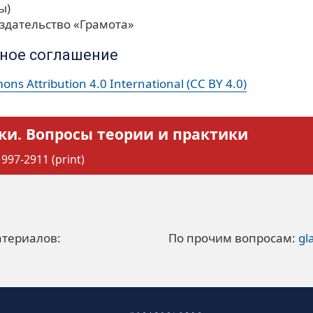
ы)
здательство «Грамота»
ное соглашение
ns Attribution 4.0 International (CC BY 4.0)
ки. Вопросы теории и практики
997-2911 (print)
атериалов:
По прочим вопросам:
gl