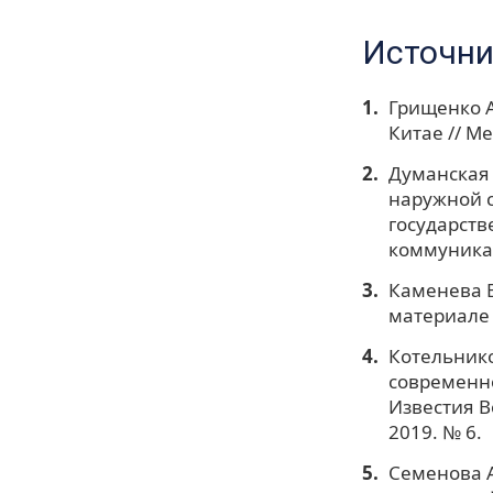
Источни
Грищенко А
Китае // М
Думанская 
наружной с
государств
коммуникаци
Каменева В.
материале 
Котельнико
современно
Известия В
2019. № 6.
Семенова А