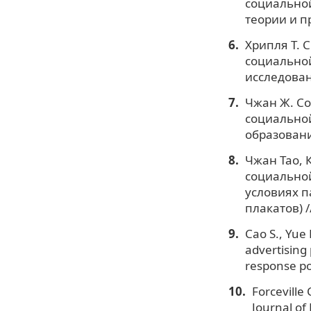
социальной
теории и пр
Хрипля Т. 
социально
исследовани
Чжан Ж. Со
социальной
образовани
Чжан Тао, 
социальной
условиях п
плакатов) 
Cao S., Yue 
advertising
response pot
Forceville 
Journal of