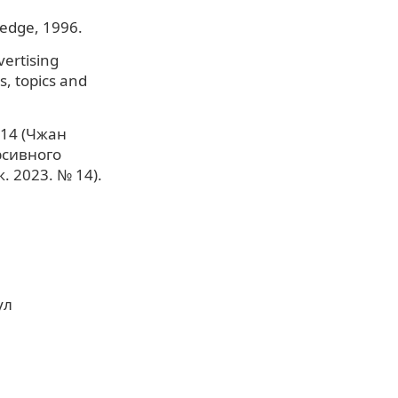
ledge, 1996.
vertising
, topics and
4 (Чжан
рсивного
 2023. № 14).
ул