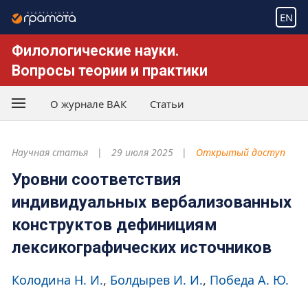
EN
Филологические науки.
Вопросы теории и практики
О журнале ВАК
Статьи
Научная статья
29 июля 2025
Открытый доступ
Уровни соответствия
индивидуальных вербализованных
конструктов дефинициям
лексикографических источников
Колодина Н. И.
Болдырев И. И.
Победа А. Ю.