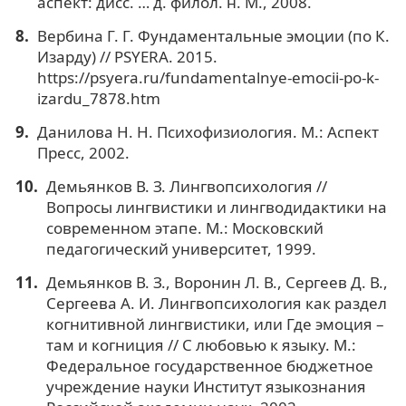
аспект: дисс. … д. филол. н. М., 2008.
Вербина Г. Г. Фундаментальные эмоции (по К.
Изарду) // PSYERA. 2015.
https://psyera.ru/fundamentalnye-emocii-po-k-
izardu_7878.htm
Данилова Н. Н. Психофизиология. М.: Аспект
Пресс, 2002.
Демьянков В. З. Лингвопсихология //
Вопросы лингвистики и лингводидактики на
современном этапе. М.: Московский
педагогический университет, 1999.
Демьянков В. З., Воронин Л. В., Сергеев Д. В.,
Сергеева А. И. Лингвопсихология как раздел
когнитивной лингвистики, или Где эмоция –
там и когниция // С любовью к языку. М.:
Федеральное государственное бюджетное
учреждение науки Институт языкознания