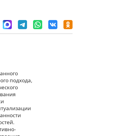
ранного
ого подхода,
ческого
ования
ки
птуализации
ванности
остей.
тивно-