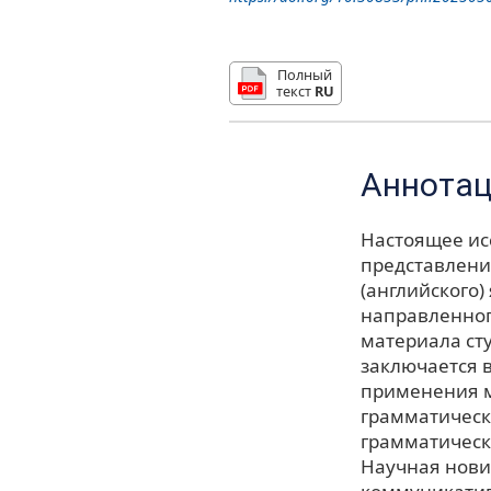
Полный
текст
RU
Аннота
Настоящее ис
представлени
(английского
направленног
материала ст
заключается 
применения м
грамматическ
грамматическ
Научная нови