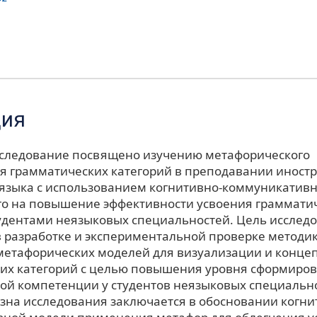
ция
следование посвящено изучению метафорического
я грамматических категорий в преподавании иност
) языка с использованием когнитивно-коммуникативн
о на повышение эффективности усвоения граммати
удентами неязыковых специальностей. Цель исслед
в разработке и экспериментальной проверке методи
етафорических моделей для визуализации и конце
их категорий с целью повышения уровня сформиро
ой компетенции у студентов неязыковых специальн
зна исследования заключается в обосновании когни