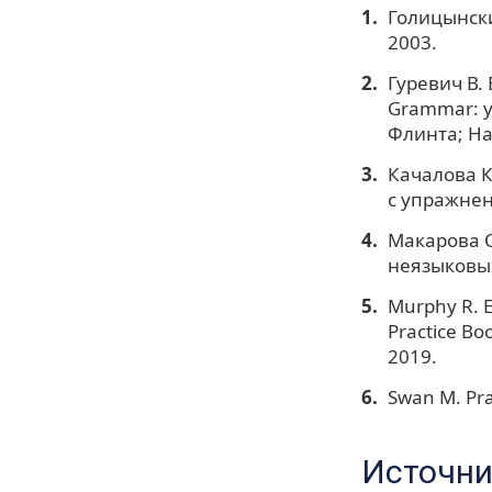
Голицынски
2003.
Гуревич В. 
Grammar: у
Флинта; На
Качалова К
с упражнен
Макарова О.
неязыковых
Murphy R. E
Practice Bo
2019.
Swan M. Pra
Источни