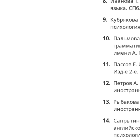
Иванова Т.
языка. СПб.
Кубрякова 
психология
Пальмова 
грамматик
имени А. П
Пассов Е.
Изд-е 2-е
Петров А.
иностранн
Рыбакова 
иностранн
Сапрыгин 
английско
психология