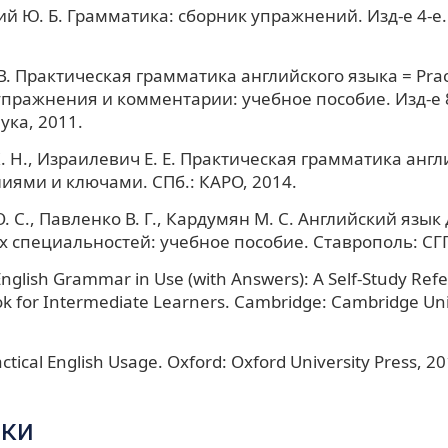
й Ю. Б. Грамматика: сборник упражнений. Изд-е 4-е.
В. Практическая грамматика английского языка = Pract
пражнения и комментарии: учебное пособие. Изд-е 8
ука, 2011.
. Н., Израилевич Е. E. Практическая грамматика англ
иями и ключами. СПб.: КАРО, 2014.
 С., Павленко В. Г., Кардумян М. С. Английский язык
 специальностей: учебное пособие. Ставрополь: СГП
nglish Grammar in Use (with Answers): A Self-Study Ref
ok for Intermediate Learners. Cambridge: Cambridge Univ
ctical English Usage. Oxford: Oxford University Press, 20
ки