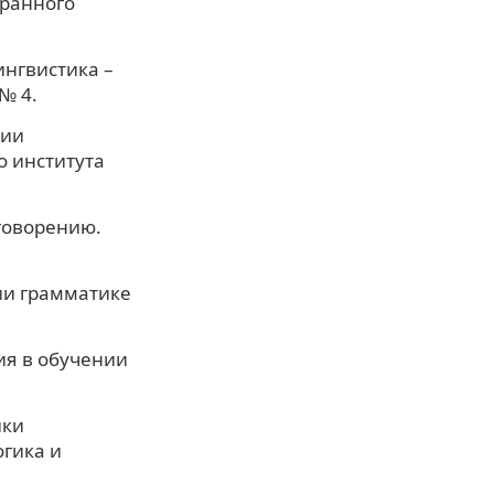
транного
ингвистика –
№ 4.
нии
о института
говорению.
ии грамматике
ия в обучении
ики
огика и