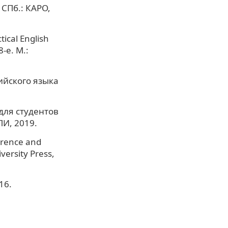
 СПб.: КАРО,
ical English
-е. М.:
ийского языка
 для студентов
И, 2019.
erence and
ersity Press,
16.