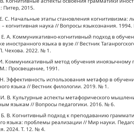
 В. Когнитивные аспекты освоения грамматики инос
: Питер, 2015.
Е. С. Начальные этапы становления когнитивизма: л
 – когнитивная наука // Вопросы языкознания. 1994. 
Е. А. Коммуникативно-когнитивный подход в обуче
е иностранного языка в вузе // Вестник Таганрогског
. Чехова. 2022. № 1.
 И. Коммуникативный метод обучения иноязычному 
. М.: Просвещение, 1991.
 Н. Эффективность использования метафор в обучен
ого языка // Вестник филологии. 2019. № 1.
И. В. Культурные аспекты метафорического мышлен
ым языкам // Вопросы педагогики. 2016. № 6.
Б. В. Когнитивный подход к преподаванию граммат
го языка: проблемы реализации // Мир науки. Педаг
. 2024. Т. 12. № 4.