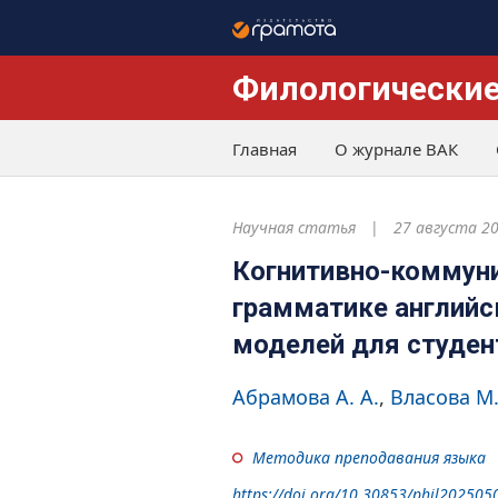
Филологические
Главная
О журнале ВАК
Научная статья
27 августа 2
Когнитивно-коммуни
грамматике английс
моделей для студен
Абрамова А. А.
Власова М.
Методика преподавания языка
https://doi.org/10.30853/phil202505