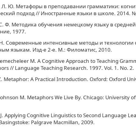
Л. Ю. Метафоры в преподавании грамматики: когни
еский подход // Иностранные языки в школе. 2014. №
. Ф. Методика обучения немецкому языку в средней 
ие, 1977.
 Н. Современные интенсивные методы и технологии
ым языкам. Изд-е 2-е. М.: Филоматис, 2010.
Demecheleer M. A Cognitive Approach to Teaching Gram
ors // Language Teaching Research. 1997. Vol. 1. No. 2.
. Metaphor: A Practical Introduction. Oxford: Oxford Univ
 Johnson M. Metaphors We Live By. Chicago: University of
 J. Applying Cognitive Linguistics to Second Language Le
Basingstoke: Palgrave Macmillan, 2009.