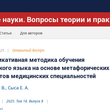
 науки. Вопросы теории и пра
Статьи
Для авторов
025
Открытый доступ
кативная методика обучения
кого языка на основе метафорических
тов медицинских специальностей
 В.
Сыса Е. А.
2025. Том 18. Выпуск 8
02