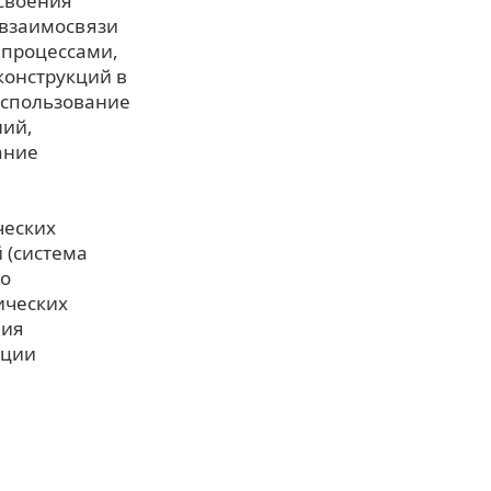
своения
 взаимосвязи
 процессами,
онструкций в
использование
ний,
ание
ческих
 (система
то
ических
ния
ации