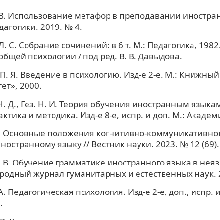
 В. Использование метафор в преподавании иностран
дагогики. 2019. № 4.
. С. Собрание сочинений: в 6 т. М.: Педагогика, 1982. 
бщей психологии / под ред. В. В. Давыдова.
П. Я. Введение в психологию. Изд-е 2-е. М.: Книжный
ет», 2000.
Н. Д., Гез. Н. И. Теория обучения иностранным языкам
тика и методика. Изд-е 8-е, испр. и доп. М.: Академ
В. Основные положения когнитивно-коммуникативног
ностранному языку // Вестник науки. 2023. № 12 (69).
 В. Обучение грамматике иностранного языка в нея
родный журнал гуманитарных и естественных наук. 2
. Педагогическая психология. Изд-е 2-е, доп., испр. и
.