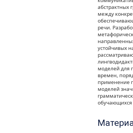
коммуникатив
абстрактных 
между конкре
обеспечивающ
речи. Разраб
метафорическ
направленных
устойчивых н
рассматриваю
лингводидакт
моделей для 
времен, поряд
применение п
моделей знач
грамматическ
обучающихся 
Материа