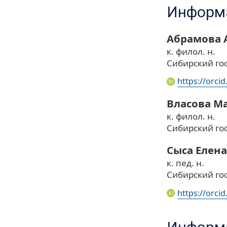
Информа
Абрамова 
к. филол. н.
Сибирский го
https://orci
Власова М
к. филол. н.
Сибирский го
Сыса Елен
к. пед. н.
Сибирский го
https://orci