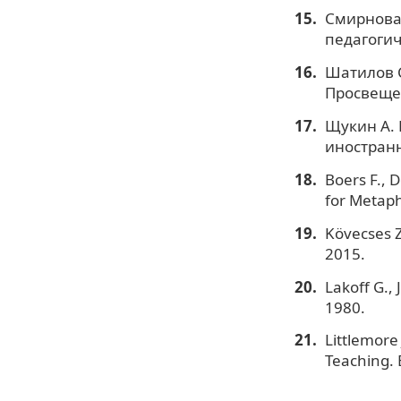
Смирнова 
педагогич
Шатилов С
Просвещен
Щукин А.
иностранн
Boers F., 
for Metaph
Kövecses Z
2015.
Lakoff G.,
1980.
Littlemore
Teaching. 