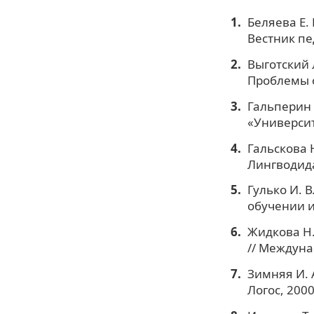
Беляева Е.
Вестник пе
Выготский Л
Проблемы о
Гальперин 
«Университ
Гальскова 
Лингводидак
Гулько И. 
обучении и
Жидкова Н.
// Междуна
Зимняя И. А
Логос, 2000