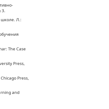
тивно-
 3.
школе. Л.:
 обучения
mar: The Case
ersity Press,
 Chicago Press,
arning and