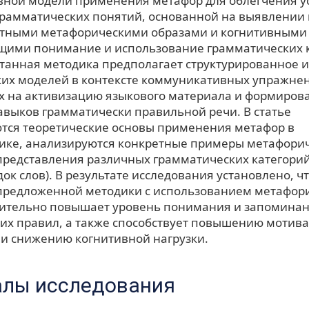
ной модели применения метафор для облегчения у
грамматических понятий, основанной на выявлении
тными метафорическими образами и когнитивными
ими понимание и использование грамматических к
отанная методика предполагает структурированное 
их моделей в контексте коммуникативных упражне
 на активизацию языкового материала и формиров
авыков грамматически правильной речи. В статье
тся теоретические основы применения метафор в
ике, анализируются конкретные примеры метафори
представления различных грамматических категорий
ок слов). В результате исследования установлено, ч
редложенной методики с использованием метафор
ительно повышает уровень понимания и запомина
их правил, а также способствует повышению мотив
и снижению когнитивной нагрузки.
лы исследования