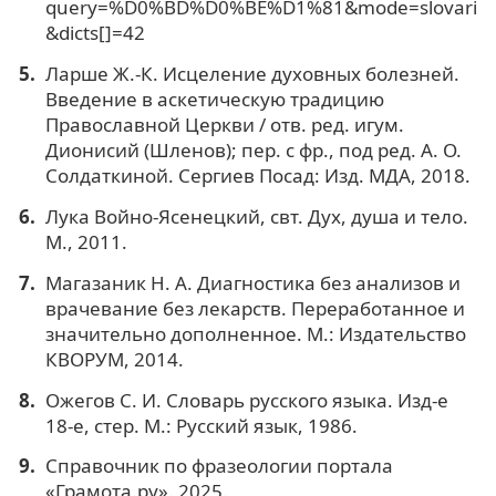
query=%D0%BD%D0%BE%D1%81&mode=slovari
&dicts[]=42
Ларше Ж.-К. Исцеление духовных болезней.
Введение в аскетическую традицию
Православной Церкви / отв. ред. игум.
Дионисий (Шленов); пер. с фр., под ред. А. О.
Солдаткиной. Сергиев Посад: Изд. МДА, 2018.
Лука Войно-Ясенецкий, свт. Дух, душа и тело.
М., 2011.
Магазаник Н. А. Диагностика без анализов и
врачевание без лекарств. Переработанное и
значительно дополненное. М.: Издательство
КВОРУМ, 2014.
Ожегов С. И. Словарь русского языка. Изд-е
18-е, стер. М.: Русский язык, 1986.
Справочник по фразеологии портала
«Грамота.ру». 2025.