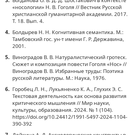
Богданова О. В. Д. Д. Шостакович в контексте
«носологии» Н. В. Гоголя // Вестник Русской
христианской гуманитарной академии. 2017.
Т. 18. Вып. 4.
Болдырев Н. Н. Когнитивная семантика. М.:
Тамбовский гос. ун-т имени Г. Р. Державина,
2001.
Виноградов В. В. Натуралистический гротеск.
Сюжет и композиция повести Гоголя «Нос» //
Виноградов В. В. Избранные труды: Поэтика
русской литературы. М.: Наука, 1976.
Горобец Л. Н., Лукьяненко К. А., Глухих Э. С.
Текстовая деятельность как основа развития
критического мышления // Мир науки,
культуры, образования. 2024. № 1 (104).
https://doi.org/10.24412/1991-5497-2024-1104-
390-392
Дейкина А. Д. Аксиологические конструкты в