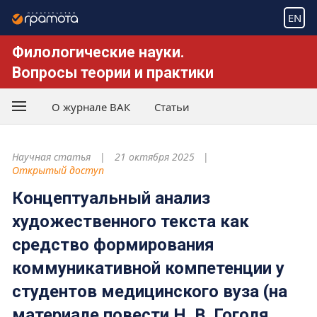
EN
Филологические науки.
Вопросы теории и практики
О журнале ВАК
Статьи
Научная статья
21 октября 2025
Открытый доступ
Концептуальный анализ
художественного текста как
средство формирования
коммуникативной компетенции у
студентов медицинского вуза (на
материале повести Н. В. Гоголя