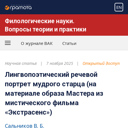
EN
Филологические науки.
Вопросы теории и практики
О журнале ВАК
Статьи
Научная статья
7 ноября 2025
Открытый доступ
Лингвопоэтический речевой
портрет мудрого старца (на
материале образа Мастера из
мистического фильма
«Экстрасенс»)
Сальников В. Б.