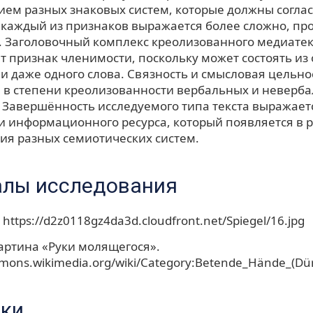
чием разных знаковых систем, которые должны согла
, каждый из признаков выражается более сложно, пр
. Заголовочный комплекс креолизованного медиатекс
 признак членимости, поскольку может состоять из
и даже одного слова. Связность и смысловая цельно
 в степени креолизованности вербальных и неверб
 Завершённость исследуемого типа текста выражает
и информационного ресурса, который появляется в р
ия разных семиотических систем.
лы исследования
. https://d2z0118gz4da3d.cloudfront.net/Spiegel/16.jpg
артина «Руки молящегося».
mmons.wikimedia.org/wiki/Category:Betende_Hände_(Dür
ки