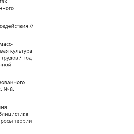
тах
нного
здействия //
масс-
вая культура
 трудов / под
енной
зованного
. № 8.
ния
блицистике
просы теории