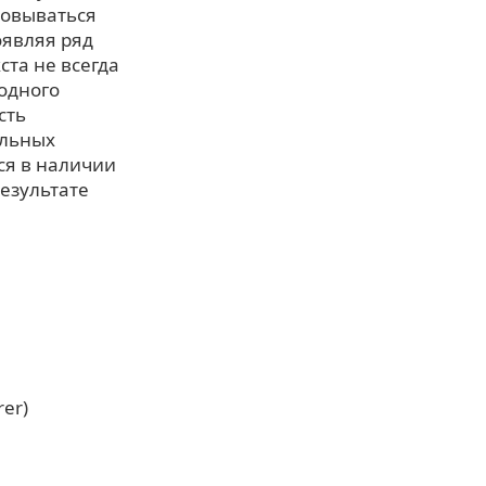
совываться
оявляя ряд
та не всегда
 одного
сть
альных
ся в наличии
езультате
er)