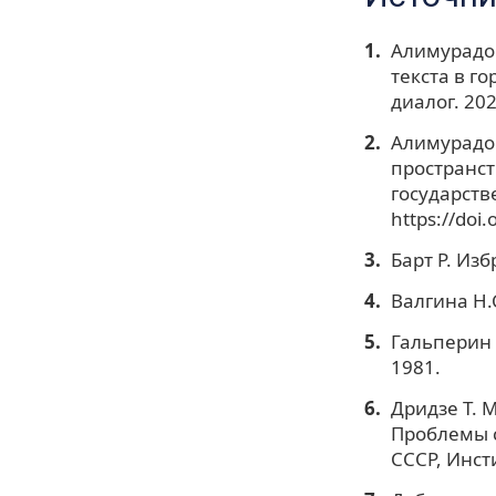
Алимурадов
текста в г
диалог. 202
Алимурадов 
пространст
государстве
https://doi
Барт Р. Из
Валгина Н.С
Гальперин 
1981.
Дридзе Т. 
Проблемы с
СССР, Инст