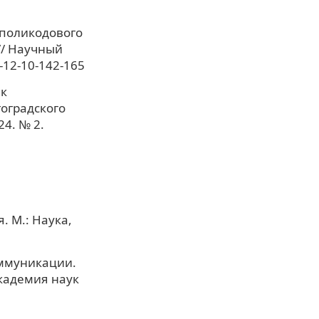
 поликодового
// Научный
3-12-10-142-165
ак
оградского
24. № 2.
. М.: Наука,
оммуникации.
кадемия наук