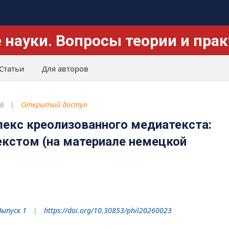
 науки. Вопросы теории и пра
Статьи
Для авторов
26
Открытый доступ
екс креолизованного медиатекста:
екстом (на материале немецкой
Выпуск 1
https://doi.org/10.30853/phil20260023