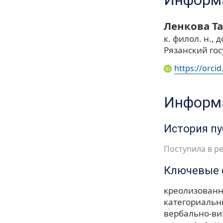
Ленкова Т
к. филол. н., д
Рязанский го
https://orci
Информа
История п
Поступила в ре
Ключевые 
креолизованн
категориальн
вербально-ви