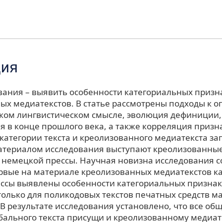
ция
вания – выявить особенности категориальных призн
ых медиатекстов. В статье рассмотрены подходы к 
оком лингвистическом смысле, эволюция дефиниции,
 в конце прошлого века, а также корреляция призн
категории текста и креолизованного медиатекста за
атериалом исследования выступают креолизованны
 немецкой прессы. Научная новизна исследования со
ервые на материале креолизованных медиатекстов к
ссы выявлены особенности категориальных признак
только для поликодовых текстов печатных средств м
В результате исследования установлено, что все о
бального текста присущи и креолизованному медиате