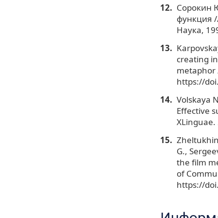
Сорокин Ю
функция //
Наука, 19
Karpovskay
creating i
metaphor /
https://do
Volskaya N.
Effective 
XLinguae. 
Zheltukhin
G., Sergeev
the film m
of Communi
https://do
Информа