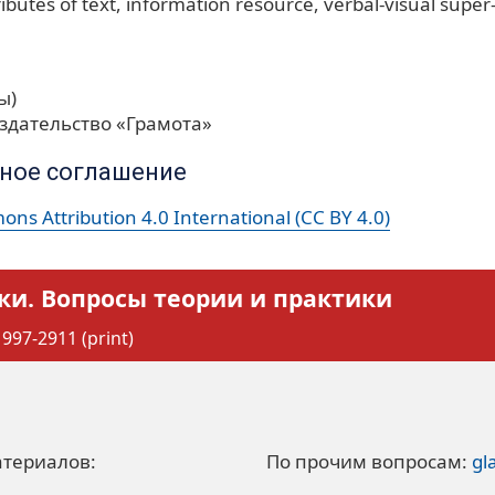
ributes of text
information resource
verbal-visual super
ы)
здательство «Грамота»
ное соглашение
ns Attribution 4.0 International (CC BY 4.0)
ки. Вопросы теории и практики
997-2911 (print)
атериалов:
По прочим вопросам:
gl