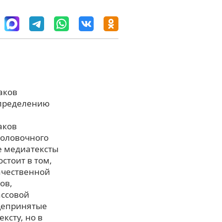
аков
определению
аков
головочного
е медиатексты
стоит в том,
ачественной
ов,
ассовой
бщепринятые
ксту, но в