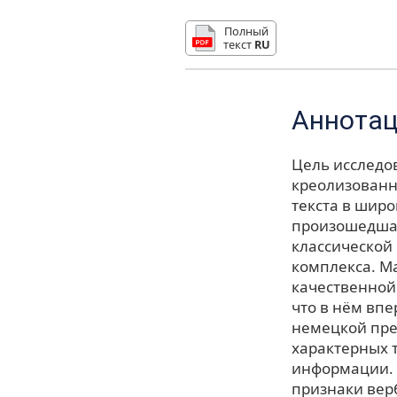
Полный
текст
RU
Аннота
Цель исследо
креолизованн
текста в шир
произошедшая
классической 
комплекса. М
качественной
что в нём вп
немецкой пре
характерных 
информации. 
признаки вер