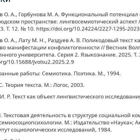
 О. А., Горбунова М. А. Функциональный потенциал
ородском пространстве: лингвосемиотический аспект 
3. Т. 12. № 10. https://doi.org/10.24224/2227-1295-202
О. А., Лату М. Н., Раздуев А. В. Поликодовый текст к
во манифестации конфликтогенности // Вестник Волг
нного университета. Серия 2. Языкознание. 2025. Т. 
.org/10.15688/jvolsu2.2025.2.9
бранные работы: Семиотика. Поэтика. М., 1994.
. Теория текста. М.: Логос, 2003.
И. Р. Текст как объект лингвистического исследования
М. Текстовая деятельность в структуре социальной к
емиосоциопсихологии. М.: Издательство «Наука»; А
итут социологических исследований, 1984.