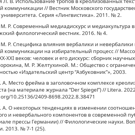
 Л. В. Использование тропов в креолизованных текс
 коммуникации // Вестник Московского государстве
 университета. Серия «Лингвистика». 2011. № 2.
М. Р. Современный медиадискурс и медиакультура во
ский филологический вестник. 2016. № 4.
М. Р. Специфика влияния вербалики и невербалики 
 коммуникации на избирательный процесс // Массо
X-XXI веков: человек и его дискурс: сборник научных
 Сорокина, М. Р. Желтухиной. М.: Общество с огранич
ностью «Издательский центр “Азбуковник”», 2003.
. А. Место фрейма в заголовочном комплексе креоли
а (на материале журнала “Der Spiegel”) // Litera. 2022
i.org/10.25136/2409-8698.2022.8.38471
. А. О некоторых тенденциях в изменении соотноше
ого и невербального компонентов в современной пу
иале прессы Германии) // Филологические науки. Во
. 2013. № 7-1 (25).