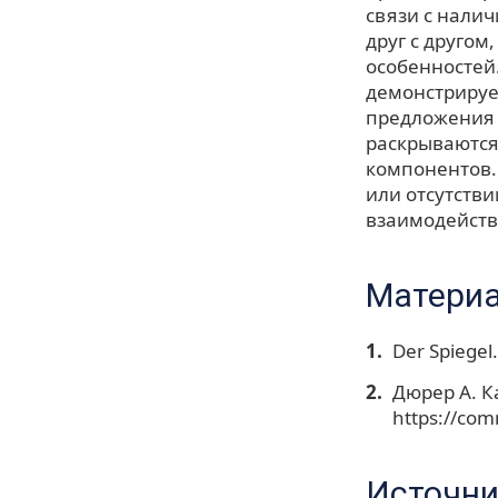
связи с нали
друг с другом
особенностей
демонстрирует
предложения 
раскрываются
компонентов.
или отсутстви
взаимодейств
Материа
Der Spiegel
Дюрер А. К
https://co
Источни