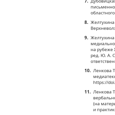
Дубовицкая
письменной
областного
Желтухина 
Верхневолж
Желтухина 
медиальной
на рубеже X
ред. Ю. А.
ответствен
Ленкова Т
медиатекст
https://do
Ленкова Т
вербальн
(на матер
и практики