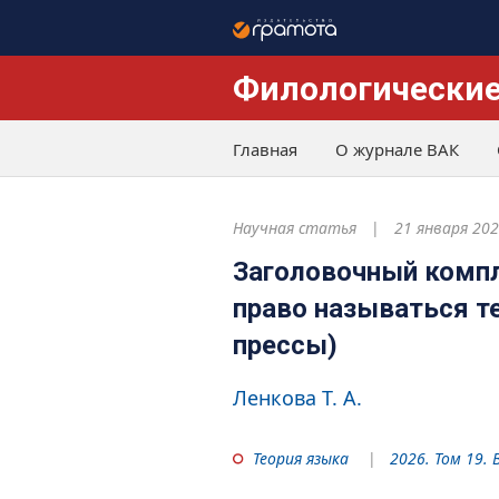
Филологические
Главная
О журнале ВАК
Научная статья
21 января 20
Заголовочный компл
право называться т
прессы)
Ленкова Т. А.
Теория языка
2026. Том 19. 