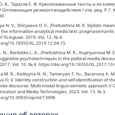
. А., Тарасов Е. Ф. Креолизованные тексты и их ком
 Оптимизация речевого воздействия / отв. ред. Р. Г. К
90.
a N. V., Shiryaeva O. V., Zheltukhina M. R. Stylistic mean
n the information-analytical media text: pragmasemantic 
/ XLinguae. 2019. Vol. 12. № 4.
i.org/10.18355/XL.2019.12.04.15
 N., Borbotko L. A., Zheltukhina M. R., Kupriyanova M. E.,
suggestive psychotechniques in the political media discour
2017. Vol. 10. № 4. https://doi.org/10.18355/XL.2017.10
a M. R., Kislitsyna N. N., Tameryan T. Yu., Baranova K. 
a O. V. Identity construction and self-identification of th
edia discourse: Multi-modal linguo-semiotic approach // 
cation and Media Technologies. 2023. Vol. 13. № 3.
i.org/10.30935/ojcmt/13096
ция об авторах