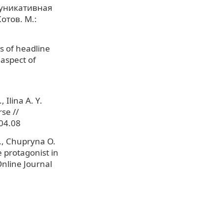
муникативная
отов. М.:
s of headline
aspect of
 Ilina A. Y.
se //
.04.08
M., Chupryna O.
e protagonist in
Online Journal