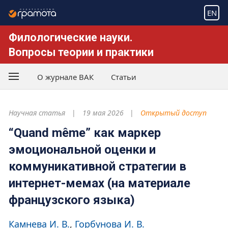
EN
Филологические науки.
Вопросы теории и практики
О журнале ВАК
Статьи
Научная статья
19 мая 2026
Открытый доступ
“Quand même” как маркер
эмоциональной оценки и
коммуникативной стратегии в
интернет-мемах (на материале
французского языка)
Камнева И. В.
Горбунова И. В.