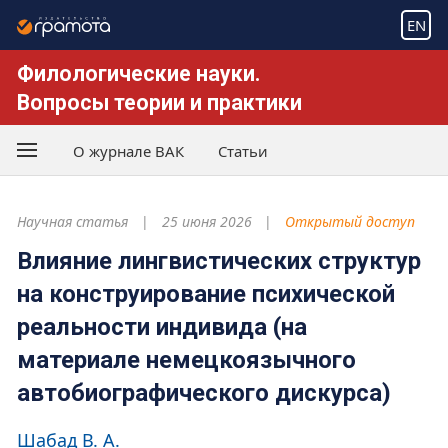
EN
Филологические науки.
Вопросы теории и практики
О журнале ВАК
Статьи
Научная статья
25 июня 2026
Открытый доступ
Влияние лингвистических структур
на конструирование психической
реальности индивида (на
материале немецкоязычного
автобиографического дискурса)
Шабад В. А.