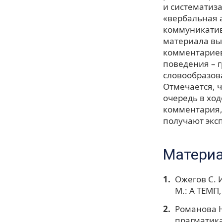
и систематиз
«вербальная 
коммуникатив
материала вы
комментариев
поведения – 
словообразов
Отмечается, 
очередь в хо
комментария,
получают экс
Материа
Ожегов С. И
М.: А ТЕМП,
Романова Н
прагматика