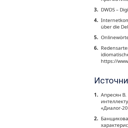
DWDS – Digi
Internetkom
über die D
Onlinewört
Redensarte
idiomatisch
https://ww
Источни
Апресян В.
интеллект
«Диалог-200
Банщикова 
характерис