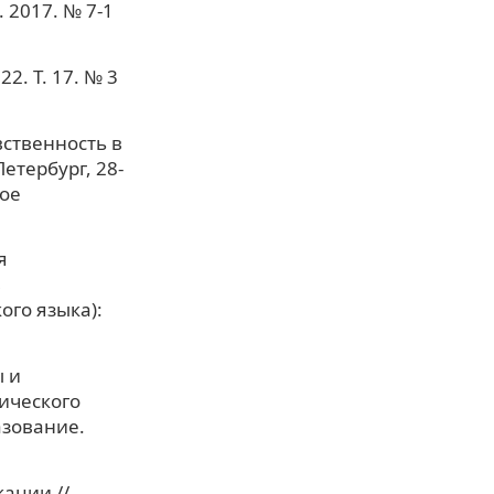
 2017. № 7-1
2. Т. 17. № 3
вственность в
етербург, 28-
кое
я
в
ого языка):
ы и
гического
азование.
ации //