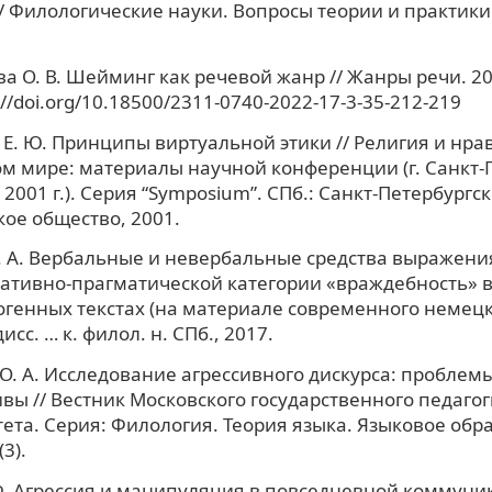
/ Филологические науки. Вопросы теории и практики.
а О. В. Шейминг как речевой жанр // Жанры речи. 202
s://doi.org/10.18500/2311-0740-2022-17-3-35-212-219
Е. Ю. Принципы виртуальной этики // Религия и нра
м мире: материалы научной конференции (г. Санкт-П
 2001 г.). Серия “Symposium”. СПб.: Санкт-Петербургс
ое общество, 2001.
 А. Вербальные и невербальные средства выражени
ативно-прагматической категории «враждебность» 
генных текстах (на материале современного немецк
исс. … к. филол. н. СПб., 2017.
О. А. Исследование агрессивного дискурса: проблем
вы // Вестник Московского государственного педаго
ета. Серия: Филология. Теория языка. Языковое обр
(3).
Ф. Агрессия и манипуляция в повседневной коммуник