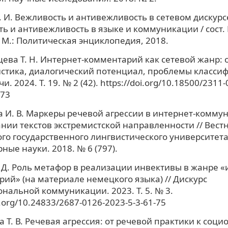
. И. Вежливость и антивежливость в сетевом дискурсе
ь и антивежливость в языке и коммуникации / сост. И
М.: Политическая энциклопедия, 2018.
ева Т. Н. Интернет-комментарий как сетевой жанр:
стика, диалогический потенциал, проблемы классиф
. 2024. Т. 19. № 2 (42). https://doi.org/10.18500/2311
173
 И. В. Маркеры речевой агрессии в интернет-комму
нии текстов экстремистской направленности // Вест
го государственного лингвистического университета
ные науки. 2018. № 6 (797).
 Д. Роль метафор в реализации инвективы в жанре «
ий» (на материале немецкого языка) // Дискурс
нальной коммуникации. 2023. Т. 5. № 3.
i.org/10.24833/2687-0126-2023-5-3-61-75
 Т. В. Речевая агрессия: от речевой практики к соц