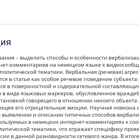
ция
вания – выделить способы и особенности вербализац
рнет-комментариев на немецком языке к видеосооб
политической тематики. Вербальная (речевая) агрес
ся в статье как особое речевое поведение субъекта 
я в поверхностной и содержательной составляющи
 в виде языковых маркеров, обусловленное вражде
тановкой говорящего в отношении некоего объекта 
ющее его отрицательные эмоции. Научная новизна 
в выявлении и описании типичных способов вербал
пользуемых в немецких интернет-комментариях к с
литической тематики, что отражает специфику проя
сии в данной разновидности сетевого жанра. В итог