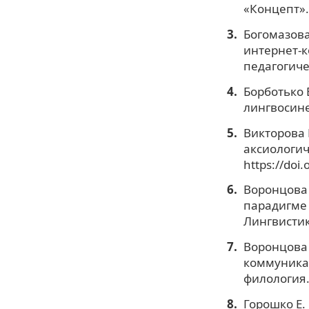
«Концепт».
Богомазова
интернет-к
педагогичес
Борботько 
лингвосине
Викторова 
аксиологиче
https://doi
Воронцова 
парадигме 
Лингвистик
Воронцова 
коммуникац
филология. 
Горошко Е.