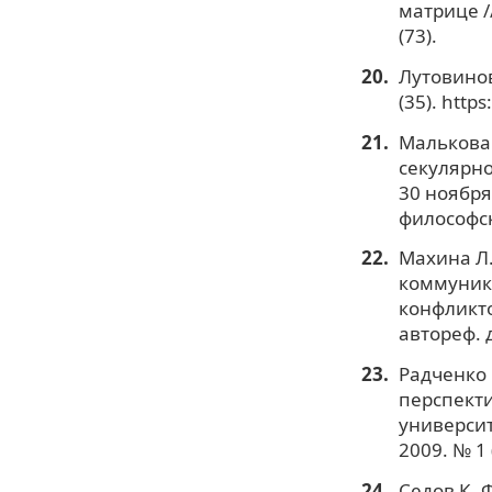
матрице /
(73).
Лутовинов
(35). http
Малькова 
секулярно
30 ноября
философск
Махина Л.
коммуник
конфликто
автореф. д
Радченко 
перспекти
университ
2009. № 1 
Седов К. 