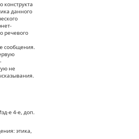
о конструкта
тика данного
ческого
нет-
о речевого
те сообщения.
первую
-
тую не
ысказывания.
д-е 4-е, доп.
ения: этика,