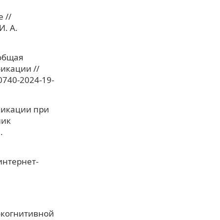
 //
. А.
 общая
икации //
-0740-2024-19-
никации при
ник
.
интернет-
иокогнитивной