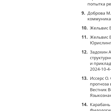
попытка ре
Доброва М.
коммуникат
Жельвис В
Жельвис В
Юрислингв
Задохин А
структурн
и прикладн
2024-10-4
Иссерс О.
прогноза 
Вестник В
Языкознани
Карабань 
Филология