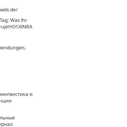
dwds.de/
Tag: Was ihr
v=ujeHO1XlNRA
ewendungen,
лингвистика и
енции
ельные
урнал