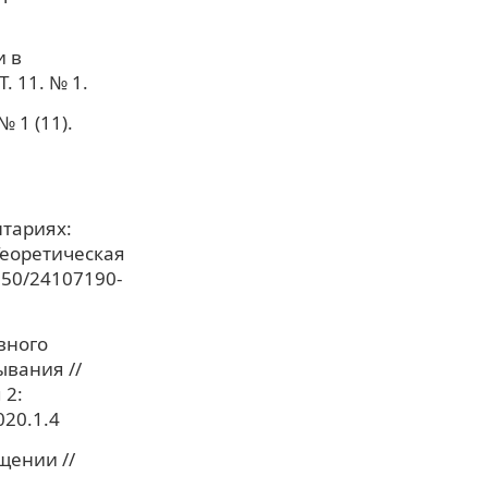
и в
. 11. № 1.
 1 (11).
нтариях:
Теоретическая
2250/24107190-
вного
вания //
 2:
020.1.4
щении //