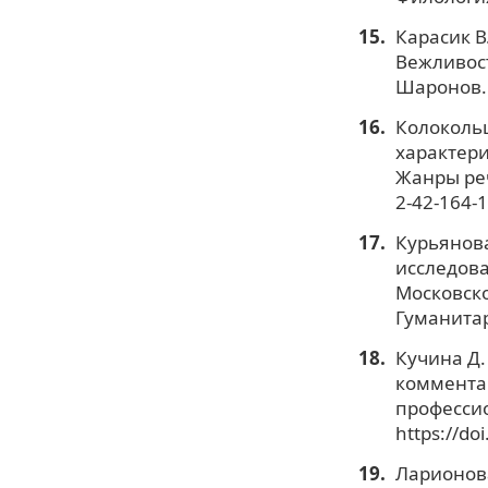
Карасик В
Вежливост
Шаронов. 
Колокольц
характери
Жанры речи
2-42-164-
Курьянова
исследова
Московско
Гуманитар
Кучина Д.
комментар
профессио
https://do
Ларионова