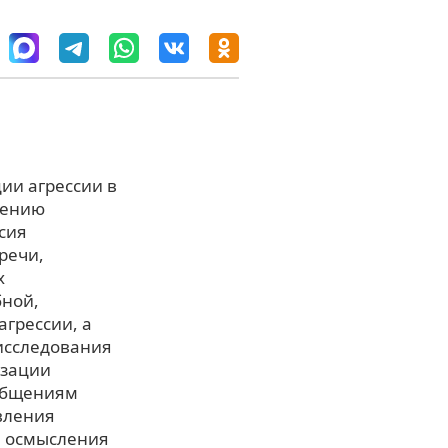
ии агрессии в
щению
сия
речи,
х
бной,
агрессии, а
исследования
изации
ообщениям
вления
е осмысления