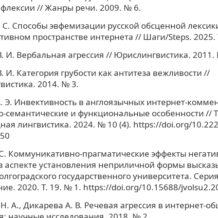
флексии // Жанры речи. 2009. № 6.
 С. Способы эвфемизации русской обсценной лексик
ивном пространстве интернета // Шаги/Steps. 2025. Т
. И. Вербальная агрессия // Юрислингвистика. 2011. №
. И. Категория грубости как антитеза вежливости //
истика. 2014. № 3.
. Э. Инвективность в англоязычных интернет-комме
о-семантические и функциональные особенности // 
ая лингвистика. 2024. № 10 (4). https://doi.org/10.2
-50
 С. Коммуникативно-прагматические эффекты негати
в аспекте установления неприличной формы высказы
олгоградского государственного университета. Серия
е. 2020. Т. 19. № 1. https://doi.org/10.15688/jvolsu2.2
Н. А., Дикарева А. В. Речевая агрессия в интернет-об
: научные исследования. 2018. № 2.