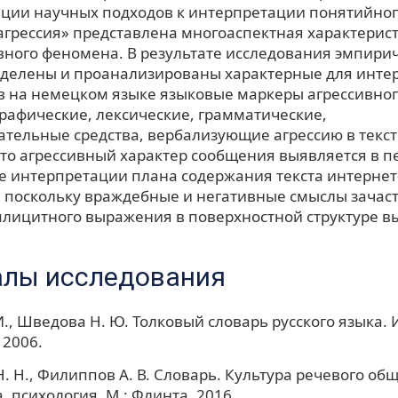
ации научных подходов к интерпретации понятийног
агрессия» представлена многоаспектная характерис
ного феномена. В результате исследования эмпири
делены и проанализированы характерные для интер
 на немецком языке языковые маркеры агрессивног
графические, лексические, грамматические,
ательные средства, вербализующие агрессию в текс
что агрессивный характер сообщения выявляется в 
де интерпретации плана содержания текста интернет
 поскольку враждебные и негативные смыслы зачас
плицитного выражения в поверхностной структуре в
лы исследования
., Шведова Н. Ю. Толковый словарь русского языка. Из
 2006.
. Н., Филиппов А. В. Словарь. Культура речевого общ
, психология. М.: Флинта, 2016.