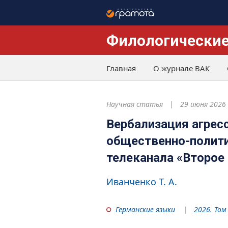
Филологические
Главная
О журнале ВАК
Научная статья
29 июня 2026
Вербализация агрес
общественно-полити
телеканала «Второе
Иванченко Т. А.
Германские языки
2026. Том