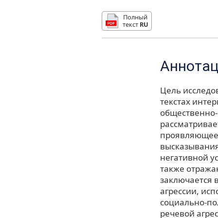
Полный
текст
RU
Аннота
Цель исследо
текстах инте
общественно-
рассматривает
проявляющеес
высказывания
негативной ус
также отража
заключается 
агрессии, ис
социально-по
речевой агрес