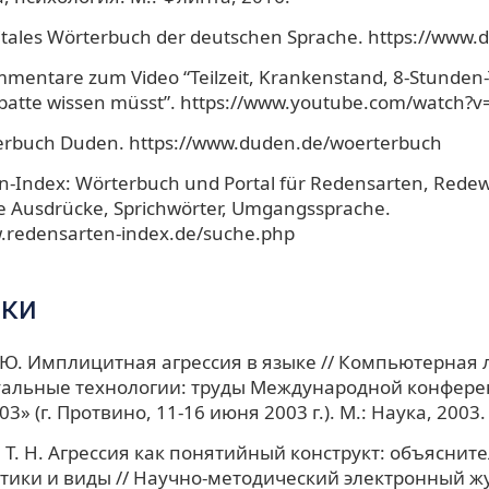
tales Wörterbuch der deutschen Sprache. https://www.
mentare zum Video “Teilzeit, Krankenstand, 8-Stunden-
ebatte wissen müsst”. https://www.youtube.com/watch?
erbuch Duden. https://www.duden.de/woerterbuch
n-Index: Wörterbuch und Portal für Redensarten, Red
e Ausdrücke, Sprichwörter, Umgangssprache.
w.redensarten-index.de/suche.php
ки
 Ю. Имплицитная агрессия в языке // Компьютерная 
уальные технологии: труды Международной конфер
3» (г. Протвино, 11-16 июня 2003 г.). М.: Наука, 2003.
Т. Н. Агрессия как понятийный конструкт: объяснит
тики и виды // Научно-методический электронный ж