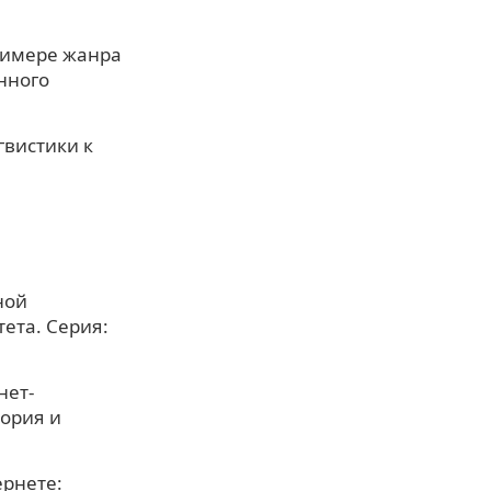
примере жанра
нного
гвистики к
ной
ета. Серия:
нет-
тория и
ернете: