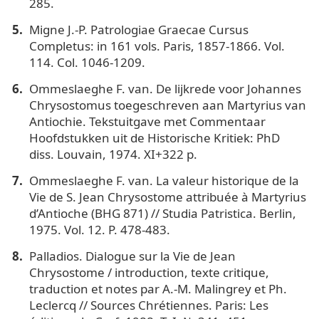
285.
Migne J.-P. Patrologiae Graecae Cursus
Completus: in 161 vols. Paris, 1857-1866. Vol.
114. Col. 1046-1209.
Ommeslaeghe F. van. De lijkrede voor Johannes
Chrysostomus toegeschreven aan Martyrius van
Antiochie. Tekstuitgave met Commentaar
Hoofdstukken uit de Historische Kritiek: PhD
diss. Louvain, 1974. XI+322 р.
Ommeslaeghe F. van. La valeur historique de la
Vie de S. Jean Chrysostome attribuée à Martyrius
d’Antiochе (BHG 871) // Studia Patristica. Berlin,
1975. Vol. 12. P. 478-483.
Palladios. Dialogue sur la Vie de Jean
Chrysostome / introduction, texte critique,
traduction et notes par A.-M. Malingrey et Ph.
Leclercq // Sources Chrétiennes. Paris: Les