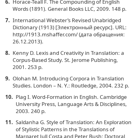
Horace-Teall F. The Compounding of English
Words (1891). General Books LLC, 2009. 148 p.
International Webster’s Revised Unabridged
Dictionary (1913) [Электронный ресурс]. URL:
http://1913.mshaffer.com/ (дата обращения:
26.12.2013).
Kenny D. Lexis and Creativity in Translation: а
Corpus-Based Study. St. Jerome Publishing,
2001. 253 p.
Olohan M. Introducing Corpora in Translation
Studies. London – N. Y.: Routledge, 2004. 232 p.
Plag I. Word-Formation in English. Cambridge
University Press, Language Arts & Disciplines,
2003. 240 p.
Saldanha G. Style of Translation: An Exploration
of Stylistic Patterns in the Translations of
Margaret Jull Costa and Peter Bush: Doctoral