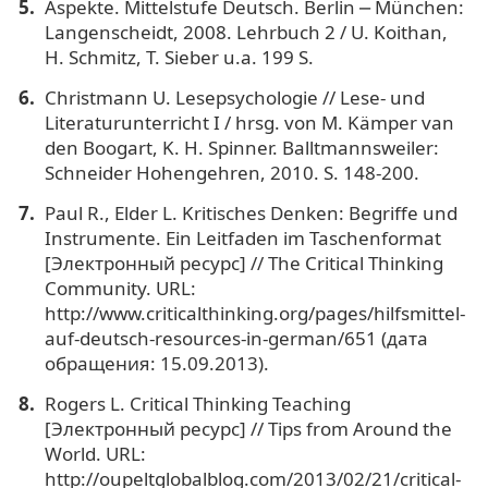
Aspekte. Mittelstufe Deutsch. Berlin ⎼ München:
Langenscheidt, 2008. Lehrbuch 2 / U. Koithan,
H. Schmitz, T. Sieber u.a. 199 S.
Сhristmann U. Lesepsychologie // Lese- und
Literaturunterricht I / hrsg. von M. Kämper van
den Boogart, K. H. Spinner. Balltmannsweiler:
Schneider Hohengehren, 2010. S. 148-200.
Paul R., Elder L. Kritisches Denken: Begriffe und
Instrumente. Ein Leitfaden im Taschenformat
[Электронный ресурс] // The Critical Thinking
Community. URL:
http://www.criticalthinking.org/pages/hilfsmittel-
auf-deutsch-resources-in-german/651 (дата
обращения: 15.09.2013).
Rogers L. Critical Thinking Teaching
[Электронный ресурс] // Tips from Around the
World. URL:
http://oupeltglobalblog.com/2013/02/21/critical-