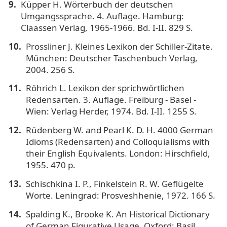
Küpper H. Wörterbuch der deutschen
Umgangssprache. 4. Auflage. Hamburg:
Claassen Verlag, 1965-1966. Bd. I-II. 829 S.
Prossliner J. Kleines Lexikon der Schiller-Zitate.
München: Deutscher Taschenbuch Verlag,
2004. 256 S.
Röhrich L. Lexikon der sprichwörtlichen
Redensarten. 3. Auflage. Freiburg - Basel -
Wien: Verlag Herder, 1974. Bd. I-II. 1255 S.
Rüdenberg W. and Pearl K. D. H. 4000 German
Idioms (Redensarten) and Colloquialisms with
their English Equivalents. London: Hirschfield,
1955. 470 p.
Schischkina I. P., Finkelstein R. W. Geflügelte
Worte. Leningrad: Prosveshhenie, 1972. 166 S.
Spalding K., Brooke K. An Historical Dictionary
of German Figurative Usage. Oxford: Basil