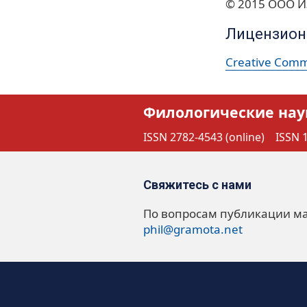
© 2015 ООО И
Лицензион
Creative Commo
Филологические нау
ISSN 2782-4543 (online)
ISSN 1
Свяжитесь с нами
По вопросам публикации м
phil@gramota.net