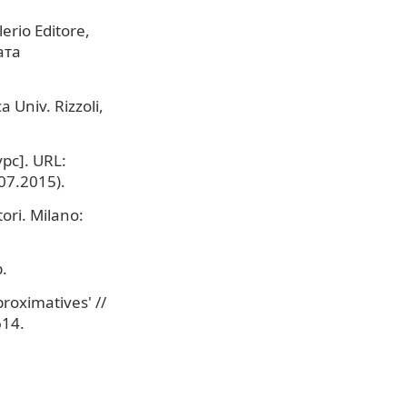
erio Editore,
ата
 Univ. Rizzoli,
урс]. URL:
.07.2015).
tori. Milano:
.
roximatives' //
614.