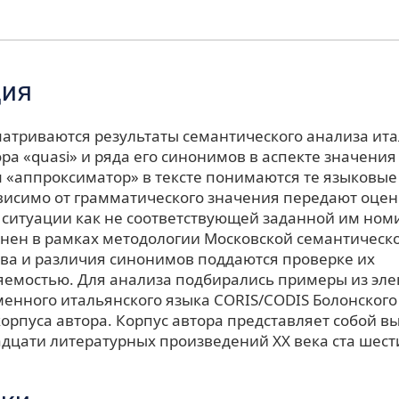
ция
сматриваются результаты семантического анализа ит
а «quasi» и ряда его синонимов в аспекте значения
 «аппроксиматор» в тексте понимаются те языковые
висимо от грамматического значения передают оце
ситуации как не соответствующей заданной им ном
нен в рамках методологии Московской семантическ
тва и различия синонимов поддаются проверке их
емостью. Для анализа подбирались примеры из эле
менного итальянского языка CORIS/CODIS Болонского
корпуса автора. Корпус автора представляет собой в
адцати литературных произведений ХХ века ста шест