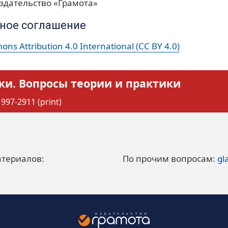
здательство «Грамота»
ное соглашение
ns Attribution 4.0 International (CC BY 4.0)
ки. Вопросы теории и практики
997-2911 (print)
атериалов:
По прочим вопросам:
gl