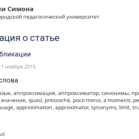
ни Симона
ородской педагогический университет
ция о статье
убликации
1 ноября 2015.
слова
язык
аппроксимация
аппроксиматор
синонимы
пр
 значение
quasi
pressoché
poco meno
a momenti
pe
nguage
approximation
approximator
synonyms
limit
tr
ы)