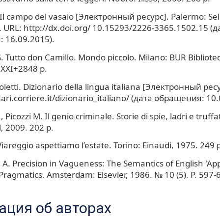
 Il campo del vasaio [Электронный ресурс]. Palermo: Sell
. URL: http://dx.doi.org/ 10.15293/2226-3365.1502.15 (д
 16.09.2015).
 Tutto don Camillo. Mondo piccolo. Milano: BUR Biblioteca
 XXI+2848 p.
Coletti. Dizionario della lingua italiana [Электронный рес
nari.corriere.it/dizionario_italiano/ (дата обращения: 10
, Picozzi M. Il genio criminale. Storie di spie, ladri e truffa
 2009. 202 p.
Viareggio aspettiamo l’estate. Torino: Einaudi, 1975. 249 p
 A. Precision in Vagueness: The Semantics of English 'App
 Pragmatics. Amsterdam: Elsevier, 1986. № 10 (5). Р. 597-
ция об авторах