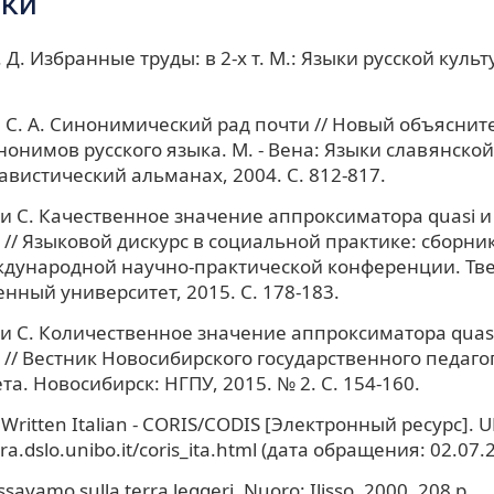
ки
Д. Избранные труды: в 2-х т. М.: Языки русской культур
 С. А. Синонимический рад почти // Новый объясни
нонимов русского языка. М. - Вена: Языки славянской
авистический альманах, 2004. C. 812-817.
 С. Качественное значение аппроксиматора quasi и
// Языковой дискурс в социальной практике: сборни
дународной научно-практической конференции. Тве
енный университет, 2015. С. 178-183.
 С. Количественное значение аппроксиматора quasi
// Вестник Новосибирского государственного педаго
а. Новосибирск: НГПУ, 2015. № 2. С. 154-160.
 Written Italian - CORIS/CODIS [Электронный ресурс]. U
ora.dslo.unibo.it/coris_ita.html (дата обращения: 02.07.
ssavamo sulla terra leggeri. Nuoro: Ilisso, 2000. 208 p.