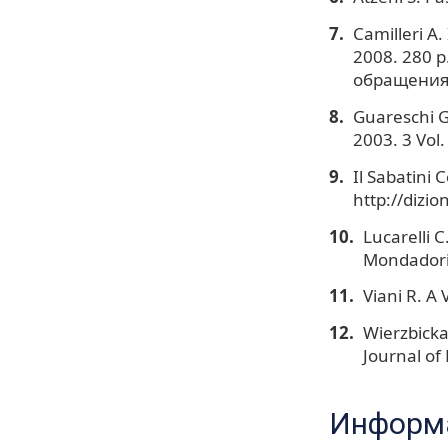
Camilleri A.
2008. 280 p
обращения:
Guareschi G.
2003. 3 Vol.
Il Sabatini 
http://dizio
Lucarelli C.
Mondadori,
Viani R. A 
Wierzbicka
Journal of
Информа