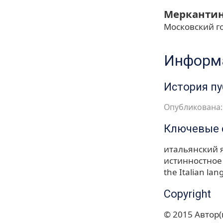
Мерканти
Московский г
Информа
История п
Опубликована: 
Ключевые 
итальянский 
истинностное
the Italian la
Copyright
© 2015 Автор(