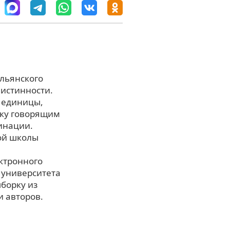
альянского
 истинности.
 единицы,
нку говорящим
инации.
ой школы
ктронного
 университета
ыборку из
и авторов.