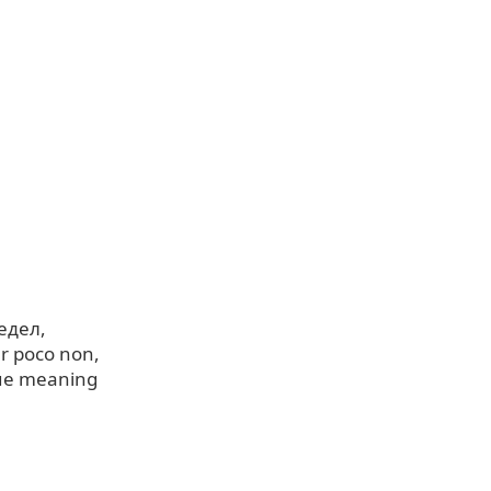
едел
r poco non
ue meaning