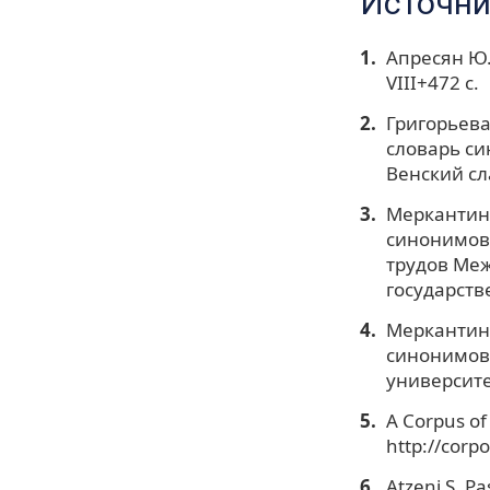
Источни
Апресян Ю. 
VIII+472 с.
Григорьева
словарь си
Венский сл
Меркантини
синонимов 
трудов Меж
государств
Меркантини
синонимов 
университет
A Corpus of
http://corp
Atzeni S. Pa