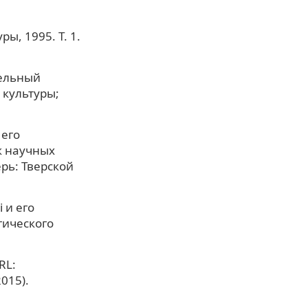
ы, 1995. Т. 1.
тельный
 культуры;
 его
к научных
рь: Тверской
 и его
гического
RL:
2015).