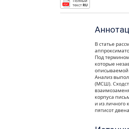
Полный
текст
RU
Аннота
В статье рас
аппроксиматор
Под термином
которые неза
описываемой 
Анализ выпол
(МСШ). Сходс
взаимозаменя
корпуса пись
и из личного 
пятисот двен