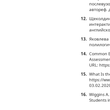
послевузо
автореф. д
Щеколдина
интеракти
английског
Яковлева 
полилогиче
Common Eu
Assessmen
URL: https
What Is t
https://w
03.02.2020
Wiggins A.
Students i