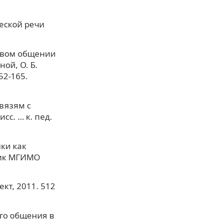
ческой речи
чевом общении
ой, О. Б.
52-165.
вязям с
сс. … к. пед.
ки как
ник МГИМО
кт, 2011. 512
ого общения в