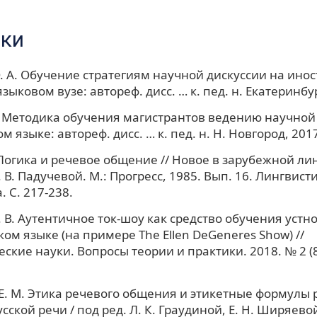
ки
. А. Обучение стратегиям научной дискуссии на ино
зыковом вузе: автореф. дисс. … к. пед. н. Екатеринбург
Г. Методика обучения магистрантов ведению научной
 языке: автореф. дисс. … к. пед. н. Н. Новгород, 2017.
. Логика и речевое общение // Новое в зарубежной лин
. В. Падучевой. М.: Прогресс, 1985. Вып. 16. Лингвист
 С. 217-238.
. В. Аутентичное ток-шоу как средство обучения уст
ком языке (на примере The Ellen DeGeneres Show) //
кие науки. Вопросы теории и практики. 2018. № 2 (80)
Е. М. Этика речевого общения и этикетные формулы р
сской речи / под ред. Л. К. Граудиной, Е. Н. Ширяево