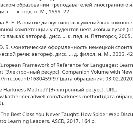
вском образовании преподавателей иностранного я
исс. … к. пед. н. М., 1999. 22 с.
 А. В. Развитие дискуссионных умений как компоне
вной компетенции у студентов неязыковых вузов (н
о языка): автореф. дисс. … к. пед. н. Пятигорск, 2005. 
Э. Б. Фонетическая оформленность немецкой спонт
ской речи: автореф. дисс. … д. филол. н. М., 2005. 42 
ropean Framework of Reference for Languages: Learni
t [Электронный ресурс]. Companion Volume with New D
://rm.coe.int/1680459f97 (дата обращения: 03.02.2020)
he Harkness Method? [Электронный ресурс]. URL:
ww.katherinecadwell.com/harkness-method (дата обра
).
 The Best Class You Never Taught: How Spider Web Disc
nto Learning Leaders. ASCD, 2017. 164 p.