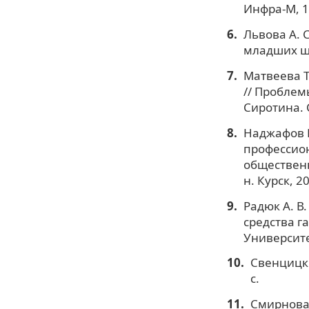
Инфра-М, 19
Львова А. 
младших шко
Матвеева Т
// Проблем
Сиротина. С
Наджафов И
профессион
общественн
н. Курск, 20
Радюк А. В
средства г
Университет
Свенцицки
с.
Смирнова 