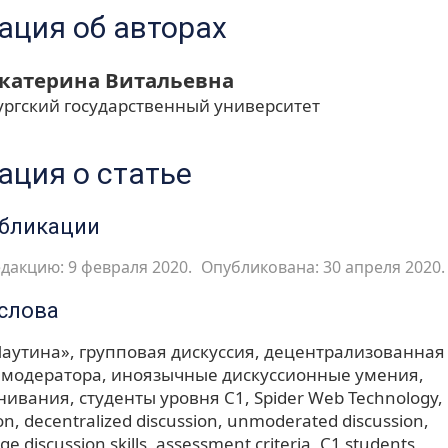
ция об авторах
Екатерина Витальевна
ургский государственный университет
ция о статье
убликации
дакцию: 9 февраля 2020.
Опубликована: 30 апреля 2020.
слова
Паутина»
групповая дискуссия
децентрализованная 
з модератора
иноязычные дискуссионные умения
енивания
студенты уровня С1
Spider Web Technology
on
decentralized discussion
unmoderated discussion
e discussion skills
assessment criteria
C1 students