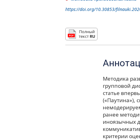
https://doi.org/10.30853/filnauki.202
Полный
текст
RU
Аннота
Методика раз
групповой ди
статье вперв
(«Паутина»),
немодерируем
ранее методи
иноязычных д
коммуникатив
критерии оце