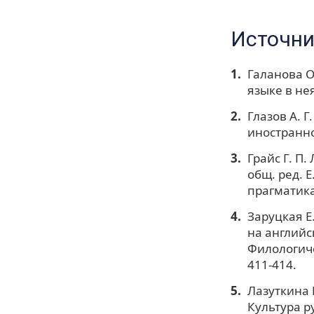
Источни
Галанова О
языке в нея
Глазов А. 
иностранном
Грайс Г. П
общ. ред. Е
прагматика.
Заруцкая Е
на английс
Филологичес
411-414.
Лазуткина 
Культура ру