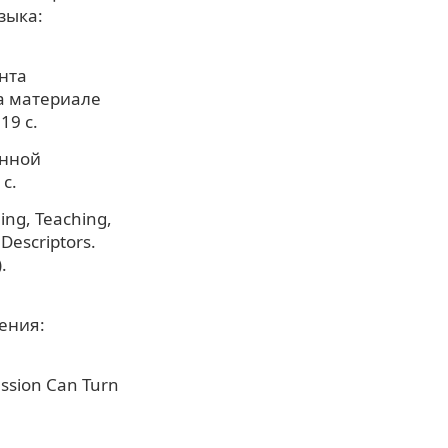
зыка:
нта
а материале
19 с.
анной
с.
ng, Teaching,
escriptors.
.
щения:
ussion Can Turn