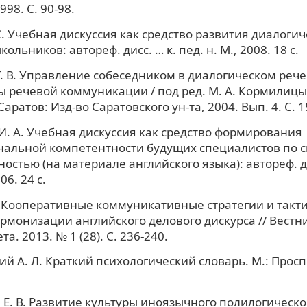
98. С. 90-98.
С. Учебная дискуссия как средство развития диалоги
льников: автореф. дисс. … к. пед. н. М., 2008. 18 с.
. В. Управление собеседником в диалогическом ре
ы речевой коммуникации / под ред. М. А. Кормилицын
аратов: Изд-во Саратовского ун-та, 2004. Вып. 4. С. 1
. А. Учебная дискуссия как средство формирования
альной компетентности будущих специалистов по с
остью (на материале английского языка): автореф. ди
06. 24 с.
. Кооперативные коммуникативные стратегии и такти
армонизации английского делового дискурса // Вест
а. 2013. № 1 (28). С. 236-240.
й А. Л. Краткий психологический словарь. М.: Проспе
Е. В. Развитие культуры иноязычного полилогическ