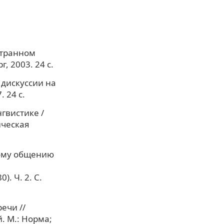
странном
, 2003. 24 с.
 дискуссии на
 24 с.
гвистике /
ическая
ному общению
. Ч. 2. С.
ечи //
й. М.: Норма;