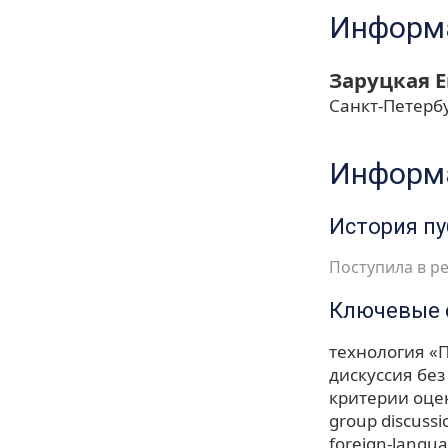
Информа
Заруцкая 
Санкт-Петерб
Информа
История п
Поступила в ре
Ключевые 
технология «
дискуссия бе
критерии оц
group discussi
foreign-languag