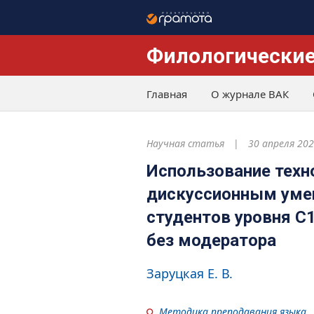
Филологические
Главная
О журнале ВАК
Научная статья
30 апреля 20
Использование техн
дискуссионным уме
студентов уровня С1
без модератора
Заруцкая Е. В.
Методика преподавания языка