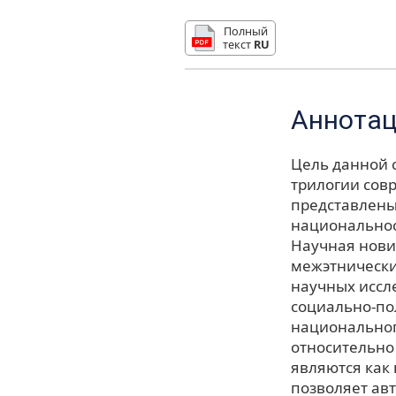
Полный
текст
RU
Аннота
Цель данной 
трилогии сов
представлены 
национальнос
Научная нови
межэтнически
научных иссл
социально-по
национальног
относительно
являются как
позволяет ав