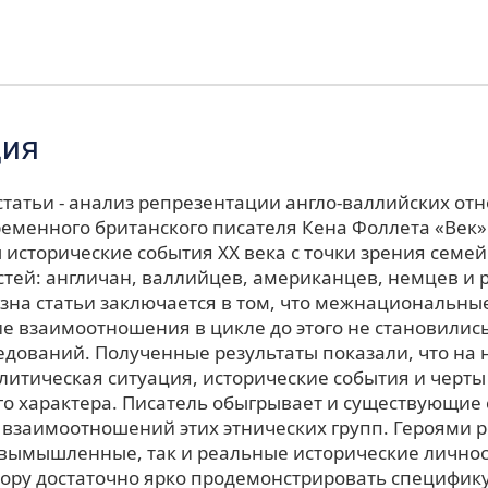
ция
статьи - анализ репрезентации англо-валлийских от
ременного британского писателя Кена Фоллета «Век»
исторические события ХХ века с точки зрения семей
тей: англичан, валлийцев, американцев, немцев и р
зна статьи заключается в том, что межнациональны
е взаимоотношения в цикле до этого не становилис
едований. Полученные результаты показали, что на 
литическая ситуация, исторические события и черты
о характера. Писатель обыгрывает и существующие
 взаимоотношений этих этнических групп. Героями 
 вымышленные, так и реальные исторические личнос
тору достаточно ярко продемонстрировать специфику