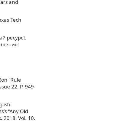
Wars and
exas Tech
ый ресурс].
ращения:
 (on “Rule
ssue 22. P. 949-
glish
s’s “Any Old
. 2018. Vol. 10.