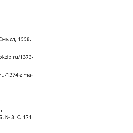
Смысл, 1998.
okzip.ru/1373-
ru/1374-zima-
L:
.
о
 № 3. С. 171-