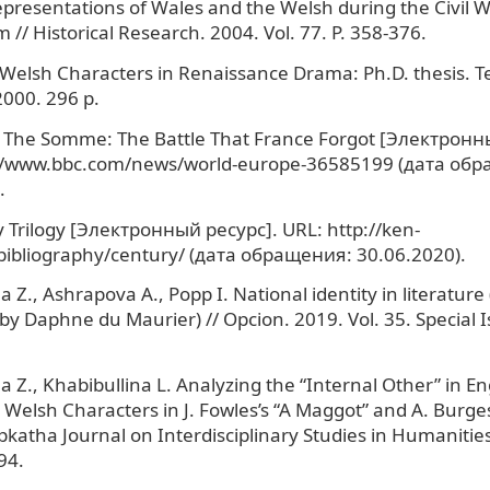
presentations of Wales and the Welsh during the Civil 
// Historical Research. 2004. Vol. 77. P. 358-376.
 Welsh Characters in Renaissance Drama: Ph.D. thesis. T
2000. 296 p.
. The Somme: The Battle That France Forgot [Электронн
://www.bbc.com/news/world-europe-36585199 (дата об
.
 Trilogy [Электронный ресурс]. URL: http://ken-
/bibliography/century/ (дата обращения: 30.06.2020).
a Z., Аshrаpovа А., Popp I. National identity in literature
by Daphne du Maurier) // Opcion. 2019. Vol. 35. Special I
a Z., Khabibullina L. Analyzing the “Internal Other” in En
: Welsh Characters in J. Fowles’s “A Maggot” and A. Burges
pkatha Journal on Interdisciplinary Studies in Humanities
94.