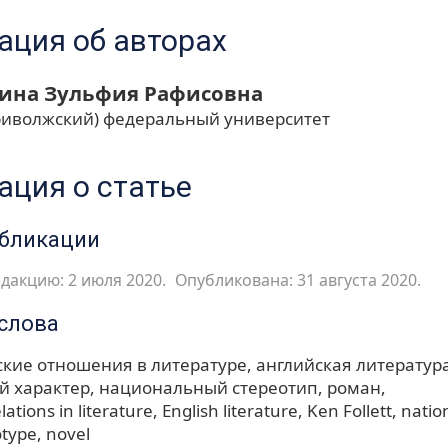
ция об авторах
ина Зульфия Рафисовна
риволжский) федеральный университет
ция о статье
убликации
дакцию: 2 июля 2020.
Опубликована: 31 августа 2020.
слова
ские отношения в литературе
английская литератур
й характер
национальный стереотип
роман
ations in literature
English literature
Ken Follett
natio
otype
novel