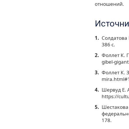
отношений.
Источни
Солдатова 
386 с.
Фоллет К. Г
gibel-gigan
Фоллет К. З
mira.html#
Шервуд Е. 
https://cul
Шестакова 
федерально
178.