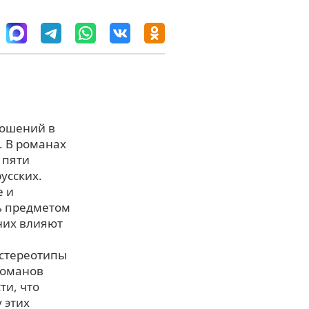
ношений в
. В романах
 пяти
усских.
е и
ь предметом
них влияют
 стереотипы
романов
ти, что
 этих