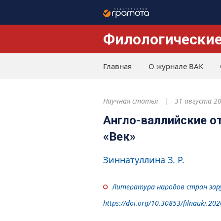
Филологические
Главная
О журнале ВАК
Научная статья
31 августа 2
Англо-валлийские о
«Век»
Зиннатуллина З. Р.
Литература народов стран зар
https://doi.org/10.30853/filnauki.202