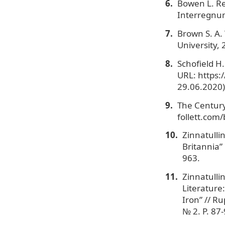
Bowen L. Re
Interregnum 
Brown S. A.
University, 
Schofield H
URL: https
29.06.2020)
The Century
follett.com
Zinnatullin
Britannia” 
963.
Zinnatullin
Literature
Iron” // Ru
№ 2. P. 87-