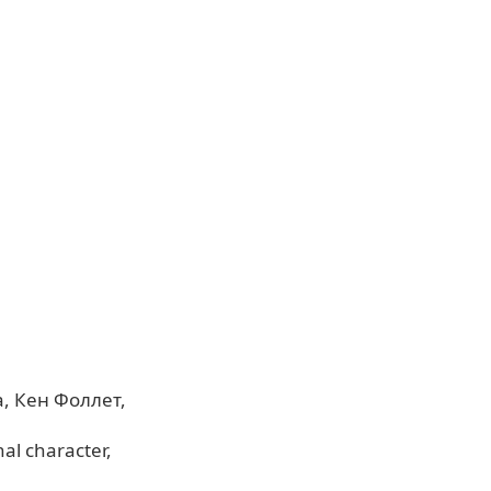
а
Кен Фоллет
nal character