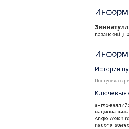
Информа
Зиннатулл
Казанский (П
Информа
История п
Поступила в ре
Ключевые 
англо-валлий
национальны
Anglo-Welsh rel
national stere