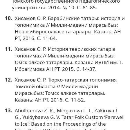
Томского государственного педагогического
университета. 2014. № 10. С. 81-85.
Хисамов О. Р. Барабинские татары: история и
топонимика // Милли-мәдәни мирасыбыз:
Новосибирск өлкәсе татарлары. Казань: АН
РТ, 2016. С. 11-64.
Хисамов О. Р. История тевризских татар в
топонимах // Милли-мәдәни мирасыбыз:
Омск өлкәсе татарлары. Казань: ИЯЛИ им. Г.
Ибрагимова АН РТ, 2015. С. 14-37.
Хисамов О. Р. Тюрко-татарская топонимия
Томской области // Милли-мәдәни
мирасыбыз: Томск өлкәсе татарлары.
Казань: АН РТ, 2016. С. 11-52.
Abulhanova Z. R., Mingazova L. I., Zakirova I.
G., Yuldybaeva G. V. Tatar Folk Custom ‘Farewell
to Ice’: Based on the Proceedings of the