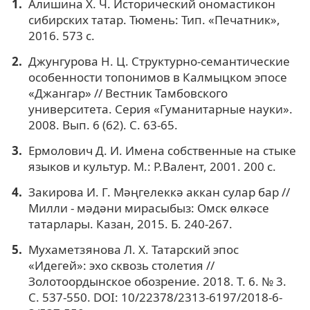
Алишина Х. Ч. Исторический ономастикон
сибирских татар. Тюмень: Тип. «Печатник»,
2016. 573 с.
Джунгурова Н. Ц. Структурно-семантические
особенности топонимов в Калмыцком эпосе
«Джангар» // Вестник Тамбовского
университета. Серия «Гуманитарные науки».
2008. Вып. 6 (62). С. 63-65.
Ермолович Д. И. Имена собственные на стыке
языков и культур. М.: Р.Валент, 2001. 200 с.
Закирова И. Г. Мәңгелеккә аккан сулар бар //
Милли - мәдәни мирасыбыз: Омск өлкәсе
татарлары. Казан, 2015. Б. 240-267.
Мухаметзянова Л. Х. Татарский эпос
«Идегей»: эхо сквозь столетия //
Золотоордынское обозрение. 2018. Т. 6. № 3.
С. 537-550. DOI: 10/22378/2313-6197/2018-6-