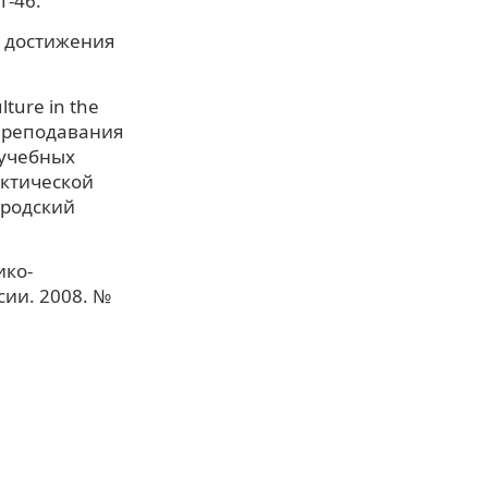
1-46.
: достижения
ture in the
 преподавания
 учебных
актической
ородский
ико-
ии. 2008. №