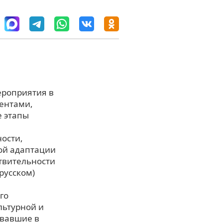
ероприятия в
дентами,
е этапы
ости,
ой адаптации
твительности
русском)
го
льтурной и
овавшие в