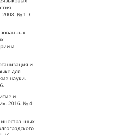
неязыковых
естия
2008. № 1. С.
изованных
ых
ории и
Организация и
зыке для
кие науки.
6.
итие и
. 2016. № 4-
я иностранных
олгоградского