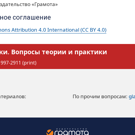
здательство «Грамота»
ное соглашение
ns Attribution 4.0 International (CC BY 4.0)
ки. Вопросы теории и практики
997-2911 (print)
атериалов:
По прочим вопросам:
gl