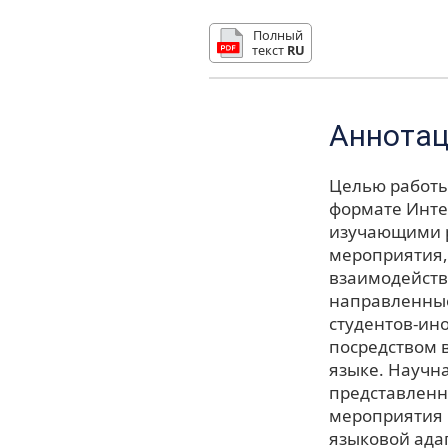
Полный
текст
RU
Аннота
Целью работы
формате Инте
изучающими р
мероприятия,
взаимодейств
направленные
студентов-ин
посредством 
языке. Научна
представленн
мероприятия 
языковой ада