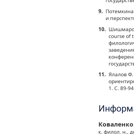
государстве
Потемкина 
и перспекти
Шишмарова 
course of
филологи
заведения
конференц
государст
Ялалов Ф.
ориентиро
1. С. 89-94
Информа
Коваленко
к. филол. н., д