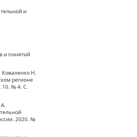
ательной и
в и понятий
, Коваленко Н.
ском регионе
10. № 4. С.
 А.
ательной
ссии. 2020. №