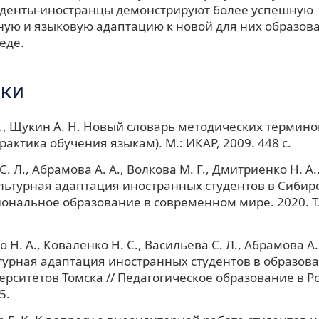
уденты-иностранцы демонстрируют более успешную
ную и языковую адаптацию к новой для них образов
еде.
ки
Г., Щукин А. Н. Новый словарь методических термино
рактика обучения языкам). М.: ИКАР, 2009. 448 с.
. Л., Абрамова А. А., Волкова М. Г., Дмитриенко Н. А.
льтурная адаптация иностранных студентов в Сибир
иональное образование в современном мире. 2020. Т. 
Н. А., Коваленко Н. С., Васильева С. Л., Абрамова А.
урная адаптация иностранных студентов в образов
ерситетов Томска // Педагогическое образование в Ро
5.