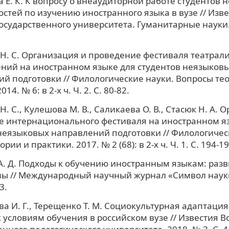
 Е. К. К вопросу о внеаудиторной работе студентов 
стей по изучению иностранного языка в вузе // Изв
государственного университета. Гуманитарные науки. 
Н. С. Организация и проведение фестиваля театрал
ний на иностранном языке для студентов неязыков
й подготовки // Филологические науки. Вопросы те
14. № 6: в 2-х ч. Ч. 2. C. 80-82.
. С., Кулешова М. В., Саликаева О. В., Стасюк Н. А. 
е интернационального фестиваля на иностранном я
неязыковых направлений подготовки // Филологичес
рии и практики. 2017. № 2 (68): в 2-х ч. Ч. 1. C. 194-19
. Д. Подходы к обучению иностранным языкам: разв
ы // Международный научный журнал «Символ науки»
3.
а И. Г., Терещенко Т. М. Социокультурная адаптаци
к условиям обучения в российском вузе // Известия В