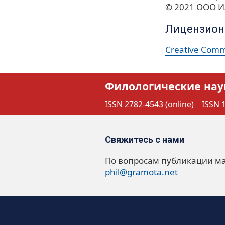
© 2021 ООО И
Лицензион
Creative Commo
Филологические нау
ISSN 2782-4543 (online)
ISSN 1
Свяжитесь с нами
По вопросам публикации м
phil@gramota.net