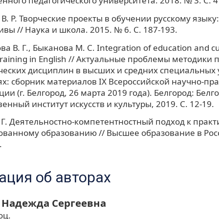
нного педагогического университета. 2018. № 3. С. 4
В. Р. Творческие проекты в обучении русскому языку
вы // Наука и школа. 2015. № 6. С. 187-193.
В. Г., Быканова М. С. Integration of education and cul
 training in English // Актуальные проблемы методики
ческих дисциплин в высших и средних специальных
х: сборник материалов IX Всероссийской научно-пр
ии (г. Белгород, 26 марта 2019 года). Белгород: Белг
венный институт искусств и культуры, 2019. С. 12-19.
 Г. Деятельностно-компетентностный подход к практ
ванному образованию // Высшее образование в Росс
.
ция об авторах
 Надежда Сергеевна
оц.