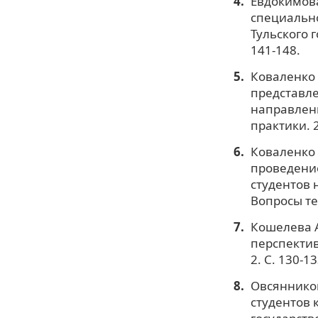
Евдокимова
специально
Тульского 
141-148.
Коваленко 
представле
направлени
практики. 20
Коваленко Н
проведени
студентов 
Вопросы тео
Кошелева А
перспектив
2. С. 130-13
Овсянников
студентов 