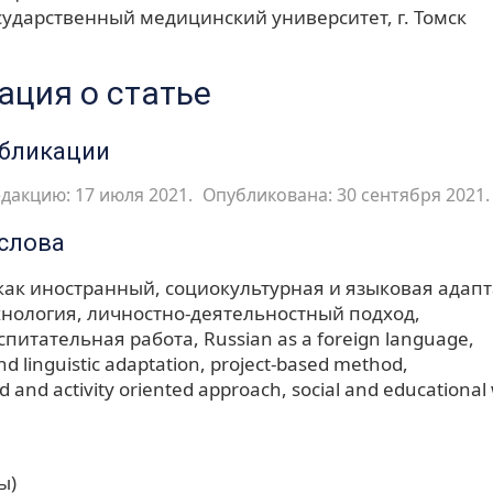
сударственный медицинский университет, г. Томск
ция о статье
убликации
дакцию: 17 июля 2021.
Опубликована: 30 сентября 2021.
слова
 как иностранный
социокультурная и языковая адап
хнология
личностно-деятельностный подход
спитательная работа
Russian as a foreign language
nd linguistic adaptation
project-based method
d and activity oriented approach
social and educational
ы)