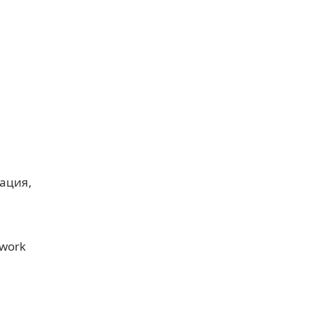
тация
 work