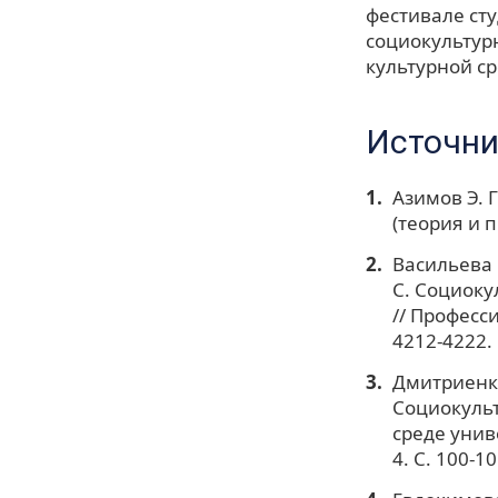
фестивале ст
социокультур
культурной ср
Источни
Азимов Э. 
(теория и п
Васильева С
С. Социоку
// Професс
4212-4222.
Дмитриенко 
Социокульт
среде унив
4. С. 100-10