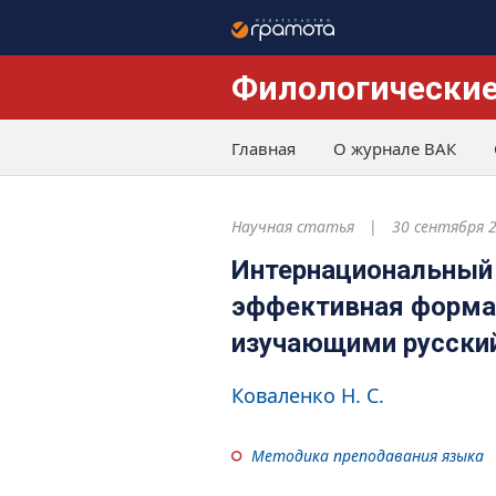
Филологические
Главная
О журнале ВАК
Научная статья
30 сентября 
Интернациональный 
эффективная форма 
изучающими русский
Коваленко Н. С.
Методика преподавания языка