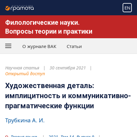
EN
Филологические науки.
Вопросы теории и практики
О журнале ВАК
Статьи
Научная статья
30 сентября 2021
Открытый доступ
Художественная деталь:
имплицитность и коммуникативно-
прагматические функции
Трубкина А. И.
Теория языка
2021. Том 14. Выпуск 9